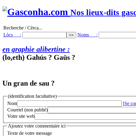
Nos lieux-dits gas
Recherche / Cèrca...
Lòcs :
Noms :
en graphie alibertine :
(lo,eth) Gahús ? Gaüs ?
Un gran de sau ?
(identification facultative)
Nom
[
Se co
Courriel (non publié)
Votre site web
Ajoutez votre commentaire ici
Texte de votre message