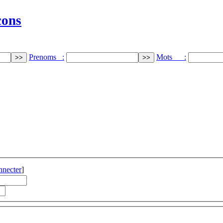
cons
Prenoms :
Mots :
nnecter
]