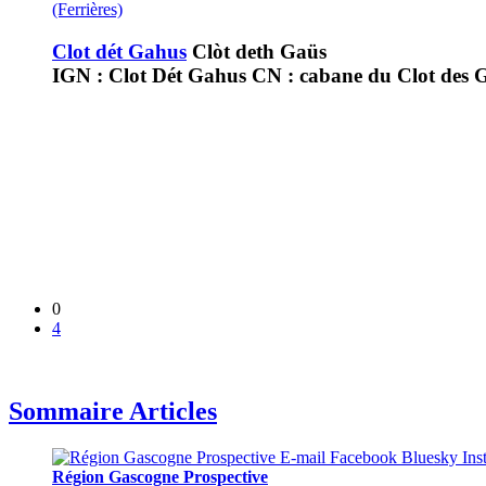
(Ferrières)
Clot dét Gahus
Clòt deth Gaüs
IGN : Clot Dét Gahus CN : cabane du Clot des 
0
4
Sommaire Articles
Région Gascogne Prospective