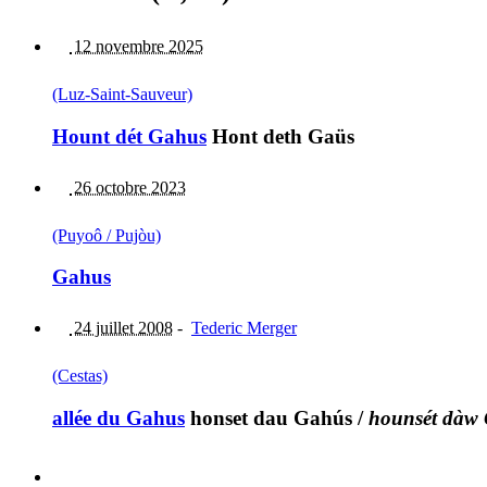
12 novembre 2025
(Luz-Saint-Sauveur)
Hount dét Gahus
Hont deth Gaüs
26 octobre 2023
(Puyoô / Pujòu)
Gahus
24 juillet 2008
-
Tederic Merger
(Cestas)
allée du Gahus
honset dau Gahús
/
hounsét dàw