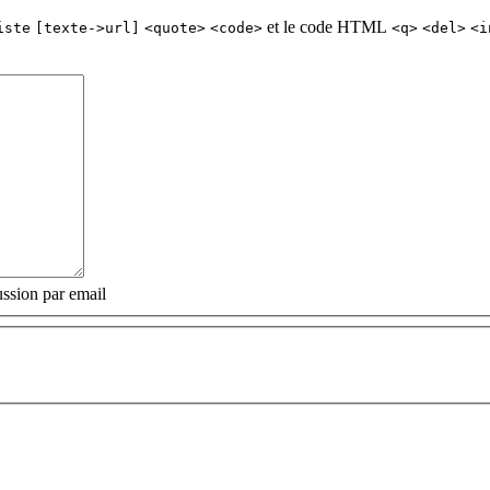
et le code HTML
iste
[texte->url]
<quote>
<code>
<q>
<del>
<i
ssion par email