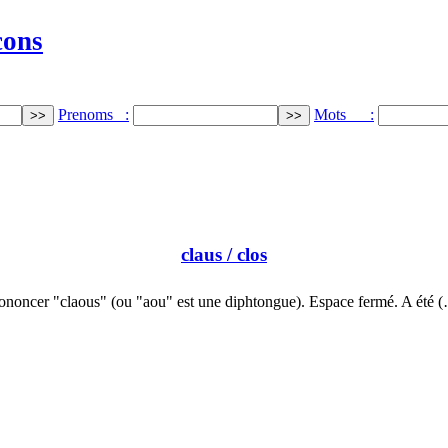
cons
Prenoms :
Mots :
claus
/ clos
ononcer "claous" (ou "aou" est une diphtongue). Espace fermé. A été 