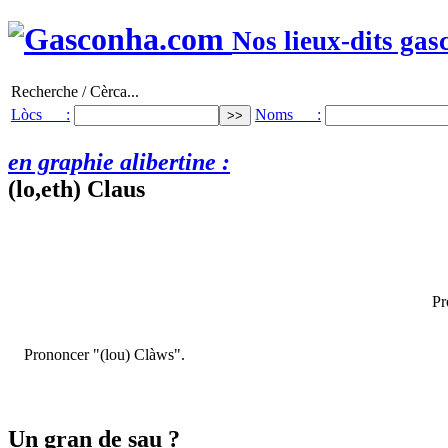
Nos lieux-dits gas
Recherche / Cèrca...
Lòcs :
Noms :
en graphie alibertine :
(lo,eth) Claus
Pr
Prononcer "(lou) Clàws".
Un gran de sau ?