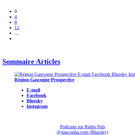
0
4
8
12
...
Sommaire Articles
Région Gascogne Prospective
E-mail
Facebook
Bluesky
Instagram
Podcasts sur Ràdio País
@gasconha.com (Bluesky)