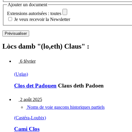
Ajouter un document
Extensions autorisées : toutes
Je veux recevoir la Newsletter
Lòcs damb "(lo,eth) Claus" :
6 février
(Uglas)
Clos det Padouen
Claus deth Padoen
2 août 2025
Noms de voie gascons historiques partiels
(Castéra-Loubix)
Cami Clos