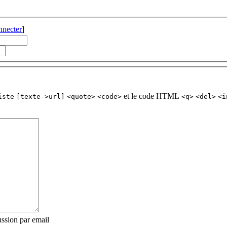
nnecter
]
et le code HTML
iste
[texte->url]
<quote>
<code>
<q>
<del>
<i
ssion par email