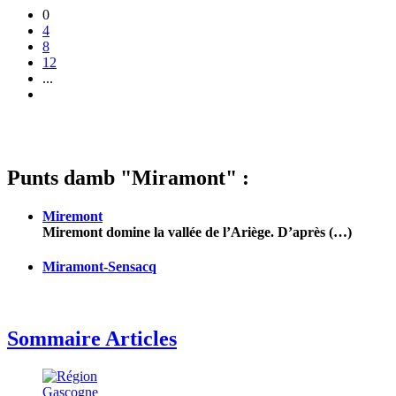
0
4
8
12
...
Punts damb "Miramont" :
Miremont
Miremont domine la vallée de l’Ariège. D’après (…)
Miramont-Sensacq
Sommaire Articles