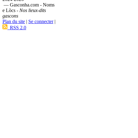
— Gasconha.com - Noms
e Lòcs -
Nos lieux-dits
gascons
Plan du site
|
Se connecter
|
RSS 2.0