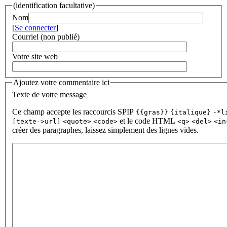
(identification facultative)
Nom
[
Se connecter
]
Courriel (non publié)
Votre site web
Ajoutez votre commentaire ici
Texte de votre message
Ce champ accepte les raccourcis SPIP
{{gras}}
{italique}
-*l
et le code HTML
[texte->url]
<quote>
<code>
<q>
<del>
<in
créer des paragraphes, laissez simplement des lignes vides.