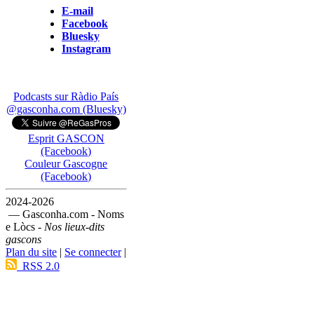
E-mail
Facebook
Bluesky
Instagram
Podcasts sur Ràdio País
@gasconha.com (Bluesky)
Esprit GASCON
(Facebook)
Couleur Gascogne
(Facebook)
2024-2026
— Gasconha.com - Noms
e Lòcs -
Nos lieux-dits
gascons
Plan du site
|
Se connecter
|
RSS 2.0