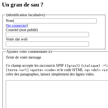
Un gran de sau ?
(identification facultative)
Nom
[
Se connecter
]
Courriel (non publié)
Votre site web
Ajoutez votre commentaire ici
Texte de votre message
Ce champ accepte les raccourcis SPIP
{{gras}}
{italique}
-*l
et le code HTML
[texte->url]
<quote>
<code>
<q>
<del>
<in
créer des paragraphes, laissez simplement des lignes vides.