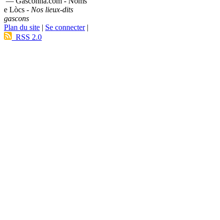
— Gasconha.com - Noms
e Lòcs -
Nos lieux-dits
gascons
Plan du site
|
Se connecter
|
RSS 2.0