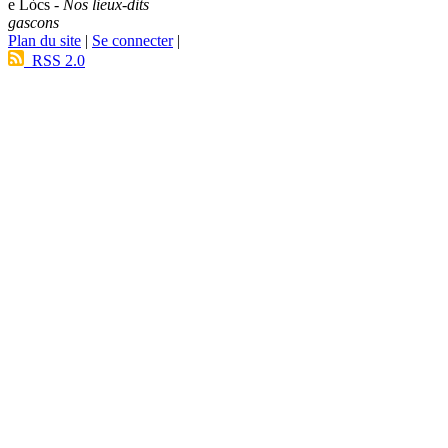
e Lòcs -
Nos lieux-dits
gascons
Plan du site
|
Se connecter
|
RSS 2.0