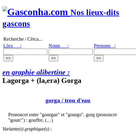
Nos lieux-dits
gascons
Recherche / Cèrca...
Lòcs :
Noms :
Prenoms :
en graphie alibertine :
Lagorga + (la,era) Gorga
gorga
/ trou d'eau
Prononcer entre "gourgue" et "gourgo". gorg (prononcer
"gourc") : gouffre, (…)
Variante(s) graphique(s) :