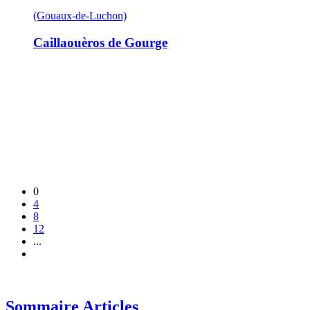
(Gouaux-de-Luchon)
Caillaouèros de Gourge
0
4
8
12
...
Sommaire Articles