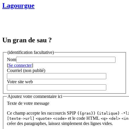
Lagourgue
Un gran de sau ?
(identification facultative)
Nom
[
Se connecter
]
Courriel (non publié)
Votre site web
Ajoutez votre commentaire ici
Texte de votre message
Ce champ accepte les raccourcis SPIP
{{gras}}
{italique}
-*l
et le code HTML
[texte->url]
<quote>
<code>
<q>
<del>
<in
créer des paragraphes, laissez simplement des lignes vides.