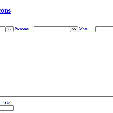
cons
Prenoms :
Mots :
nnecter
]