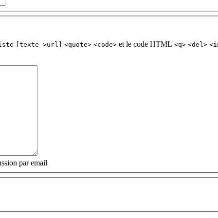
et le code HTML
iste
[texte->url]
<quote>
<code>
<q>
<del>
<i
ssion par email