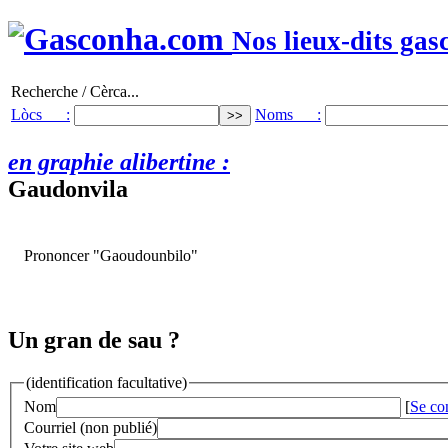
Nos lieux-dits gas
Recherche / Cèrca...
Lòcs :
Noms :
en graphie alibertine :
Gaudonvila
Prononcer "Gaoudounbilo"
Un gran de sau ?
(identification facultative)
Nom
[
Se co
Courriel (non publié)