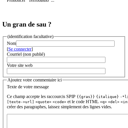
Prononcer "Terrobasho"...
Un gran de sau ?
(identification facultative)
Nom
[
Se connecter
]
Courriel (non publié)
Votre site web
Ajoutez votre commentaire ici
Texte de votre message
Ce champ accepte les raccourcis SPIP
{{gras}}
{italique}
-*l
et le code HTML
[texte->url]
<quote>
<code>
<q>
<del>
<in
créer des paragraphes, laissez simplement des lignes vides.