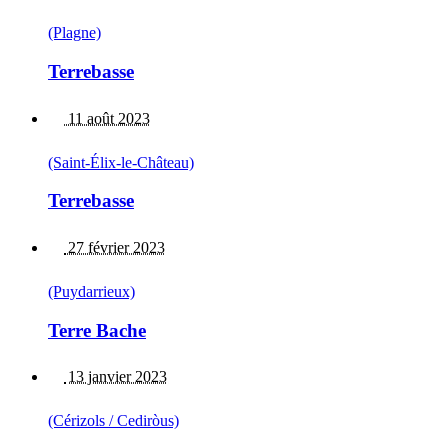
(Plagne)
Terrebasse
11 août 2023
(Saint-Élix-le-Château)
Terrebasse
27 février 2023
(Puydarrieux)
Terre Bache
13 janvier 2023
(Cérizols / Cediròus)