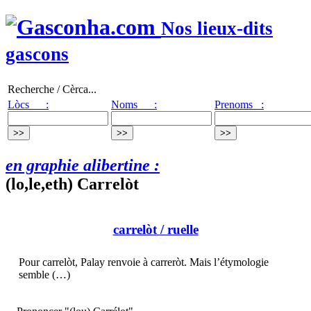
Nos lieux-dits
gascons
Recherche / Cèrca...
Lòcs :
Noms :
Prenoms :
en graphie alibertine :
(lo,le,eth) Carrelòt
carrelòt
/ ruelle
Pour carrelòt, Palay renvoie à carreròt. Mais l’étymologie
semble (…)