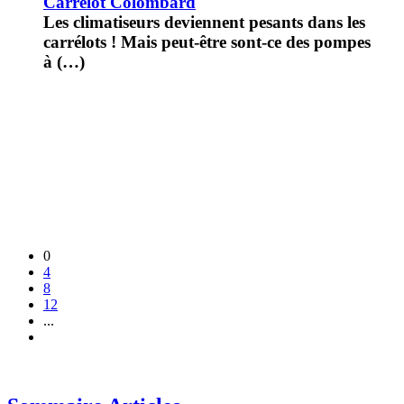
Carrelot Colombard
Les climatiseurs deviennent pesants dans les
carrélots ! Mais peut-être sont-ce des pompes
à (…)
0
4
8
12
...