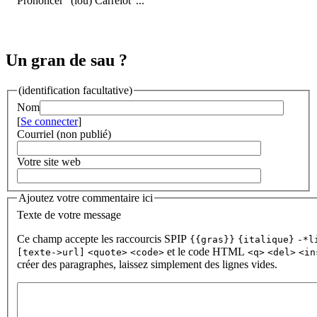
Prononcer "(lou) Carrélot"...
Un gran de sau ?
(identification facultative)
Nom
[
Se connecter
]
Courriel (non publié)
Votre site web
Ajoutez votre commentaire ici
Texte de votre message
Ce champ accepte les raccourcis SPIP
{{gras}}
{italique}
-*l
et le code HTML
[texte->url]
<quote>
<code>
<q>
<del>
<in
créer des paragraphes, laissez simplement des lignes vides.