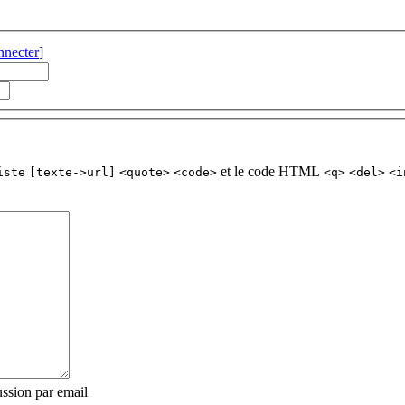
nnecter
]
et le code HTML
iste
[texte->url]
<quote>
<code>
<q>
<del>
<i
ssion par email