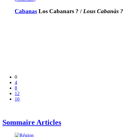
Cabanas
Los Cabanars ?
/
Lous Cabanàs ?
0
4
8
12
16
Sommaire Articles