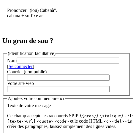
Prononcer "(lou) Cabanà".
cabana + suffixe ar
Un gran de sau ?
(identification facultative)
Nom
[
Se connecter
]
Courriel (non publié)
Votre site web
Ajoutez votre commentaire ici
Texte de votre message
Ce champ accepte les raccourcis SPIP
{{gras}}
{italique}
-*l
et le code HTML
[texte->url]
<quote>
<code>
<q>
<del>
<in
créer des paragraphes, laissez simplement des lignes vides.