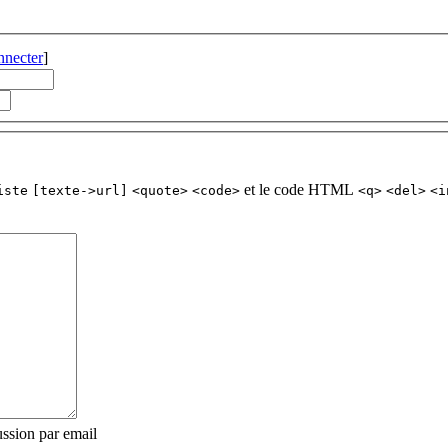
nnecter
]
et le code HTML
iste
[texte->url]
<quote>
<code>
<q>
<del>
<i
ssion par email