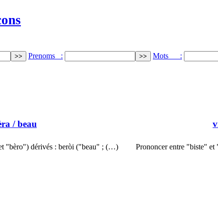
cons
Prenoms :
Mots :
èra
/ beau
v
et "bèro") dérivés : beròi ("beau" ; (…)
Prononcer entre "biste" et 