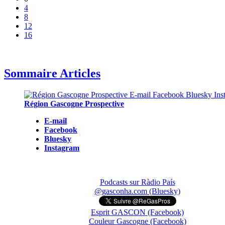
4
8
12
16
Sommaire Articles
Région Gascogne Prospective
E-mail
Facebook
Bluesky
Instagram
Podcasts sur Ràdio País
@gasconha.com (Bluesky)
Esprit GASCON (Facebook)
Couleur Gascogne (Facebook)