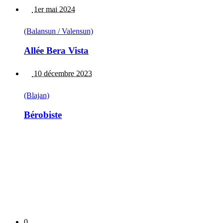
1er mai 2024
(Balansun / Valensun)
Allée Bera Vista
10 décembre 2023
(Blajan)
Bérobiste
0