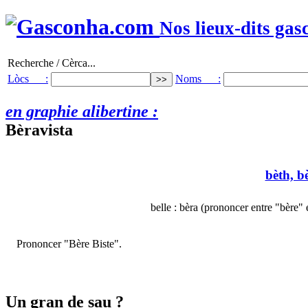
Nos lieux-dits gas
Recherche / Cèrca...
Lòcs :
Noms :
en graphie alibertine :
Bèravista
bèth, b
belle : bèra (prononcer entre "bère" 
Prononcer "Bère Biste".
Un gran de sau ?