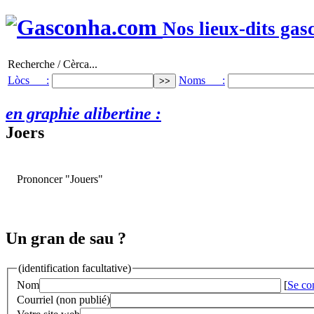
Nos lieux-dits gas
Recherche / Cèrca...
Lòcs :
Noms :
en graphie alibertine :
Joers
Prononcer "Jouers"
Un gran de sau ?
(identification facultative)
Nom
[
Se co
Courriel (non publié)