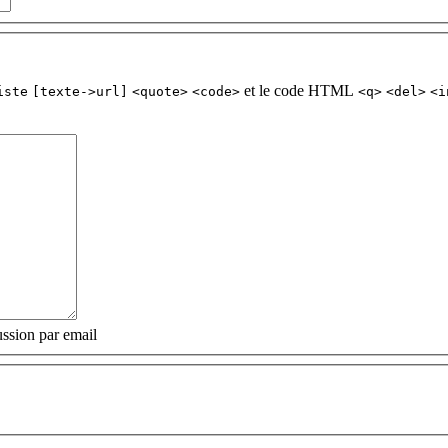
et le code HTML
iste
[texte->url]
<quote>
<code>
<q>
<del>
<i
ssion par email