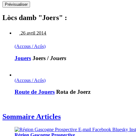
Lòcs damb "Joers" :
26 avril 2014
(Accous / Acós)
Jouers
Joers
/
Jouers
(Accous / Acós)
Route de Jouers
Rota de Joerz
Sommaire Articles
Région Gascogne Prospective