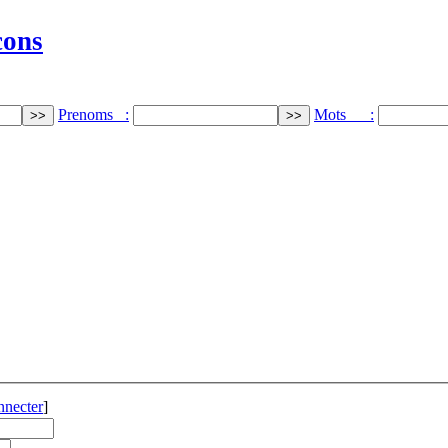
cons
Prenoms :
Mots :
nnecter
]