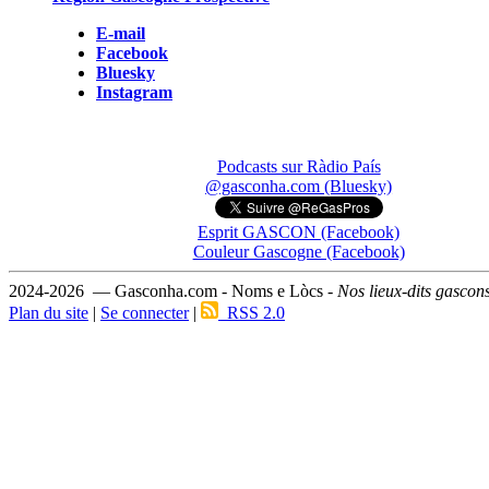
E-mail
Facebook
Bluesky
Instagram
Podcasts sur Ràdio País
@gasconha.com (Bluesky)
Esprit GASCON (Facebook)
Couleur Gascogne (Facebook)
2024-2026 — Gasconha.com - Noms e Lòcs -
Nos lieux-dits gascon
Plan du site
|
Se connecter
|
RSS 2.0