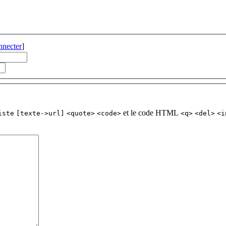
nnecter
]
et le code HTML
iste
[texte->url]
<quote>
<code>
<q>
<del>
<i