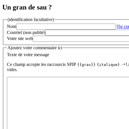
Un gran de sau ?
(identification facultative)
Nom
[
Se co
Courriel (non publié)
Votre site web
Ajoutez votre commentaire ici
Texte de votre message
Ce champ accepte les raccourcis SPIP
{{gras}}
{italique}
-*l
vides.