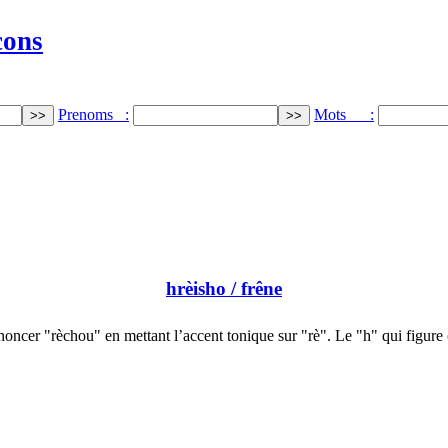
cons
Prenoms :
Mots :
hrèisho
/ frêne
noncer "rèchou" en mettant l’accent tonique sur "rè". Le "h" qui figure