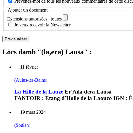
Prévenez-moi de tous les nouveaux commentaires de cette discu
Ajouter un document
Extensions autorisées : toutes
Je veux recevoir la Newsletter
Lòcs damb "(la,era) Lausa" :
11 février
(Aulus-les-Bains)
La Hille de la Lauze
Er'Aïla dera Lausa
FANTOIR : Etang d'Holle de la Laouzo IGN : Éta
19 mars 2024
(Soulan)