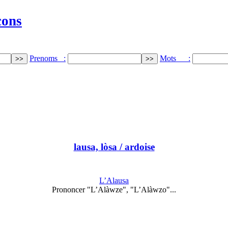
cons
Prenoms :
Mots :
lausa, lòsa
/ ardoise
L’Alausa
Prononcer "L’Alàwze", "L’Alàwzo"...