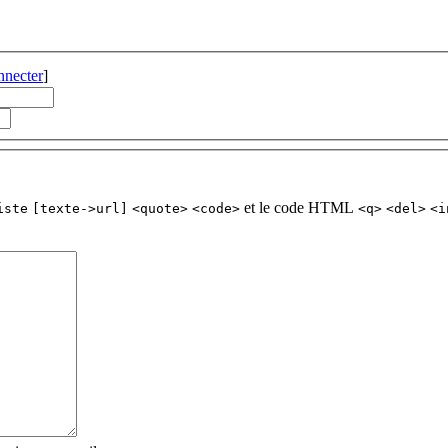
nnecter
]
et le code HTML
iste
[texte->url]
<quote>
<code>
<q>
<del>
<i