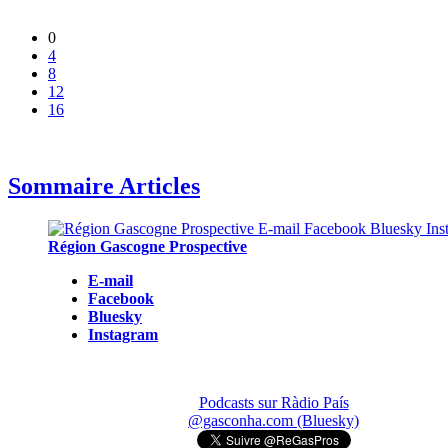
0
4
8
12
16
Sommaire Articles
Région Gascogne Prospective
E-mail
Facebook
Bluesky
Instagram
Podcasts sur Ràdio País
@gasconha.com (Bluesky)