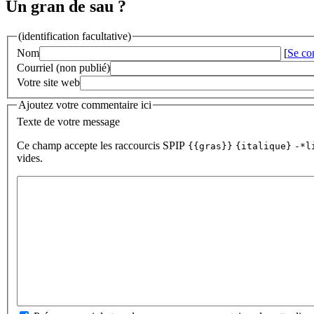
Un gran de sau ?
(identification facultative)
Nom
[
Se co
Courriel (non publié)
Votre site web
Ajoutez votre commentaire ici
Texte de votre message
Ce champ accepte les raccourcis SPIP
{{gras}}
{italique}
-*l
vides.