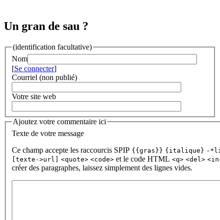
Un gran de sau ?
(identification facultative)
Nom
[
Se connecter
]
Courriel (non publié)
Votre site web
Ajoutez votre commentaire ici
Texte de votre message
Ce champ accepte les raccourcis SPIP
{{gras}}
{italique}
-*l
et le code HTML
[texte->url]
<quote>
<code>
<q>
<del>
<in
créer des paragraphes, laissez simplement des lignes vides.