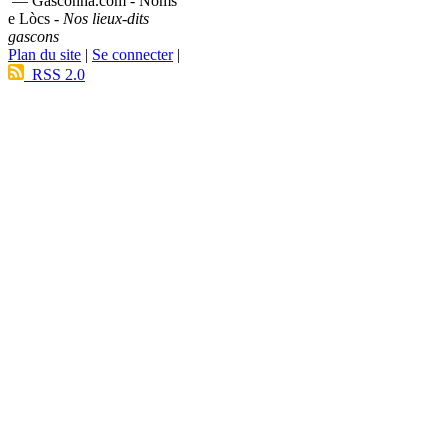
— Gasconha.com - Noms
e Lòcs -
Nos lieux-dits
gascons
Plan du site
|
Se connecter
|
RSS 2.0