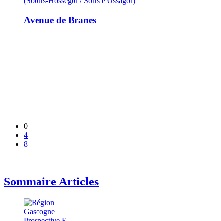
(Soorts-Hossegor / Sòrts e Òssagòr)
Avenue de Branes
0
4
8
Sommaire Articles