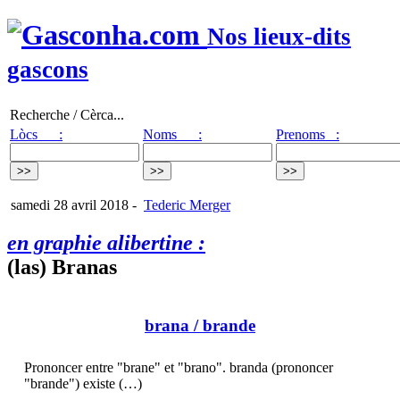
Nos lieux-dits
gascons
Recherche / Cèrca...
Lòcs :
Noms :
Prenoms :
samedi 28 avril 2018
-
Tederic Merger
en graphie alibertine :
(las) Branas
brana
/ brande
Prononcer entre "brane" et "brano". branda (prononcer
"brande") existe (…)