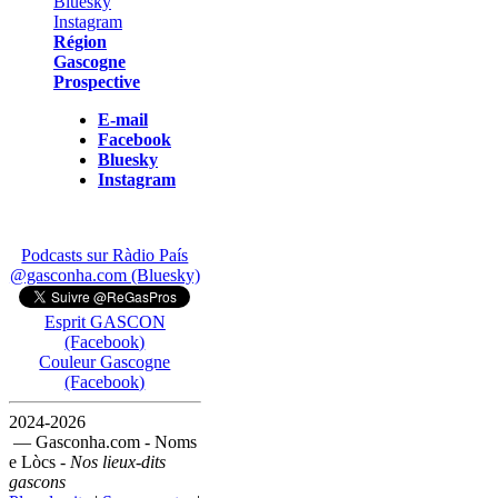
Région
Gascogne
Prospective
E-mail
Facebook
Bluesky
Instagram
Podcasts sur Ràdio País
@gasconha.com (Bluesky)
Esprit GASCON
(Facebook)
Couleur Gascogne
(Facebook)
2024-2026
— Gasconha.com - Noms
e Lòcs -
Nos lieux-dits
gascons