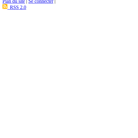
Plan du site
|
Se connecter
|
RSS 2.0