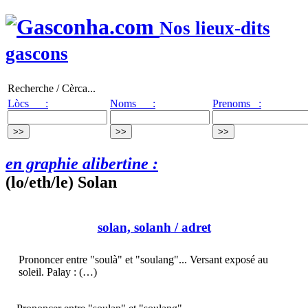
Nos lieux-dits
gascons
Recherche / Cèrca...
Lòcs :
Noms :
Prenoms :
en graphie alibertine :
(lo/eth/le) Solan
solan, solanh
/ adret
Prononcer entre "soulà" et "soulang"... Versant exposé au
soleil. Palay : (…)