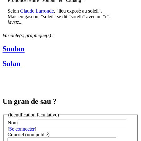
Prononcer entre "soulan" et "soulang".
Selon
Claude Larronde
, "lieu exposé au soleil".
Mais en gascon, "soleil" se dit "sorelh" avec un "r"...
lavetz...
Variante(s) graphique(s) :
Soulan
Solan
Un gran de sau ?
(identification facultative)
Nom
[
Se connecter
]
Courriel (non publié)