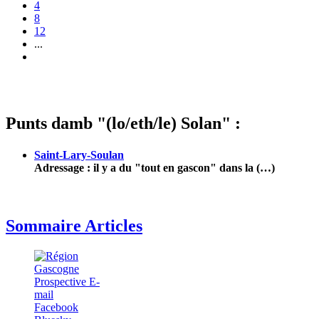
4
8
12
...
Punts damb "(lo/eth/le) Solan" :
Saint-Lary-Soulan
Adressage : il y a du "tout en gascon" dans la (…)
Sommaire Articles