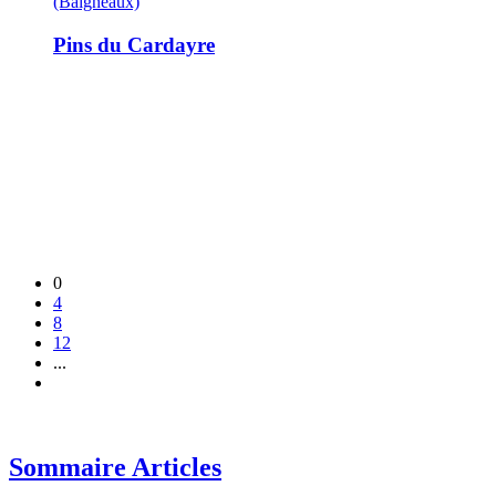
(Baigneaux)
Pins du Cardayre
0
4
8
12
...
Sommaire Articles