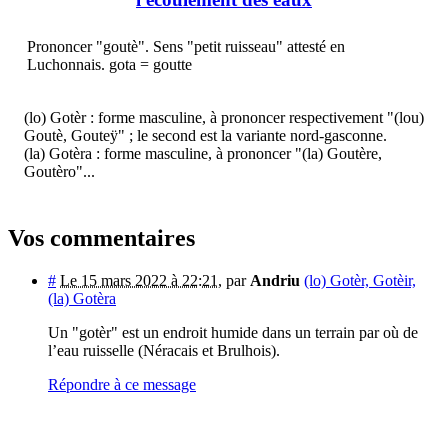
Prononcer "goutè". Sens "petit ruisseau" attesté en
Luchonnais. gota = goutte
(lo) Gotèr : forme masculine, à prononcer respectivement "(lou)
Goutè, Gouteÿ" ; le second est la variante nord-gasconne.
(la) Gotèra : forme masculine, à prononcer "(la) Goutère,
Goutèro"...
Vos commentaires
#
Le 15 mars 2022 à 22:21
,
par
Andriu
(lo) Gotèr, Gotèir,
(la) Gotèra
Un "gotèr" est un endroit humide dans un terrain par où de
l’eau ruisselle (Néracais et Brulhois).
Répondre à ce message