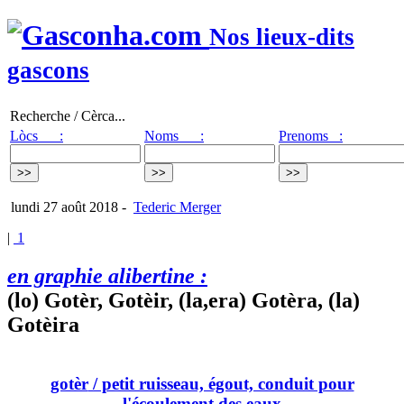
Nos lieux-dits
gascons
Recherche / Cèrca...
Lòcs :
Noms :
Prenoms :
lundi 27 août 2018
-
Tederic Merger
|
1
en graphie alibertine :
(lo) Gotèr, Gotèir, (la,era) Gotèra, (la)
Gotèira
gotèr
/ petit ruisseau, égout, conduit pour
l'écoulement des eaux