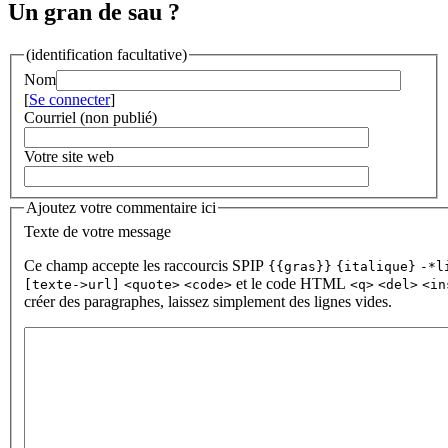
Un gran de sau ?
(identification facultative)
Nom
[
Se connecter
]
Courriel (non publié)
Votre site web
Ajoutez votre commentaire ici
Texte de votre message
Ce champ accepte les raccourcis SPIP
{{gras}}
{italique}
-*l
et le code HTML
[texte->url]
<quote>
<code>
<q>
<del>
<in
créer des paragraphes, laissez simplement des lignes vides.