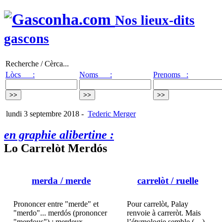
Nos lieux-dits
gascons
Recherche / Cèrca...
Lòcs :
Noms :
Prenoms :
lundi 3 septembre 2018
-
Tederic Merger
en graphie alibertine :
Lo Carrelòt Merdós
merda
/ merde
carrelòt
/ ruelle
Prononcer entre "merde" et
Pour carrelòt, Palay
"merdo"... merdós (prononcer
renvoie à carreròt. Mais
"merdous") : merdeux
l’étymologie semble (…)