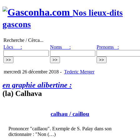
Nos lieux-dits
gascons
Recherche / Cèrca...
Lòcs :
Noms :
Prenoms :
mercredi 26 décembre 2018
-
Tederic Merger
en graphie alibertine :
(la) Calhava
calhau
/ caillou
Prononcer "caillaou". Exemple de S. Palay dans son
dictionnaire : "Non (…)