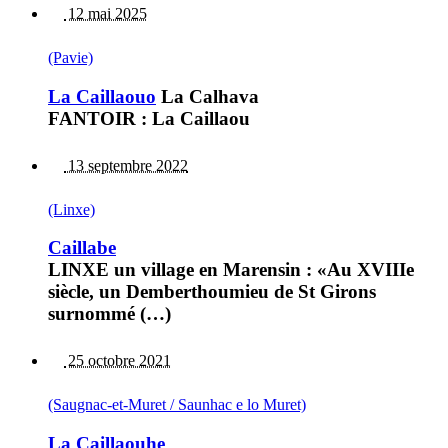
12 mai 2025
(Pavie)
La Caillaouo
La Calhava
FANTOIR : La Caillaou
13 septembre 2022
(Linxe)
Caillabe
LINXE un village en Marensin : «Au XVIIIe
siècle, un Demberthoumieu de St Girons
surnommé (…)
25 octobre 2021
(Saugnac-et-Muret / Saunhac e lo Muret)
La Caillaouhe