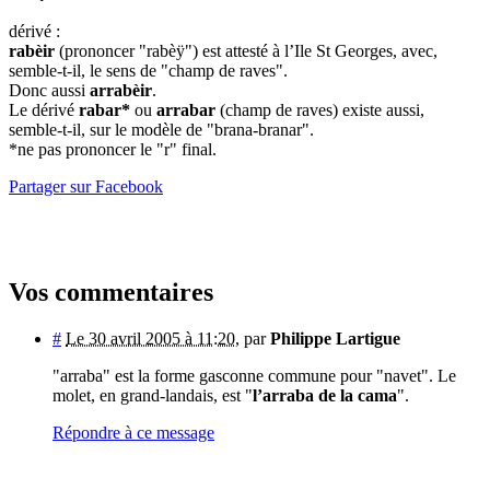
dérivé :
rabèir
(prononcer "rabèÿ") est attesté à l’Ile St Georges, avec,
semble-t-il, le sens de "champ de raves".
Donc aussi
arrabèir
.
Le dérivé
rabar*
ou
arrabar
(champ de raves) existe aussi,
semble-t-il, sur le modèle de "brana-branar".
*ne pas prononcer le "r" final.
Partager sur Facebook
Vos commentaires
#
Le 30 avril 2005 à 11:20
,
par
Philippe Lartigue
"arraba" est la forme gasconne commune pour "navet". Le
molet, en grand-landais, est "
l’arraba de la cama
".
Répondre à ce message