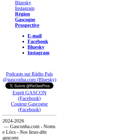
Région
Gascogne
Prospective
E-mail
Facebook
Bluesky
Instagram
Podcasts sur Ràdio País
@gasconha.com (Bluesky)
Esprit GASCON
(Facebook)
Couleur Gascogne
(Facebook)
2024-2026
— Gasconha.com - Noms
e Lòcs -
Nos lieux-dits
gascons