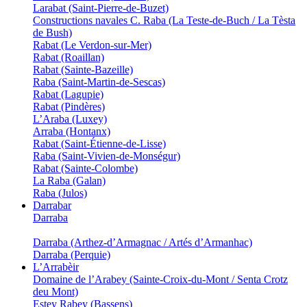
Larabat (Saint-Pierre-de-Buzet)
Constructions navales C. Raba (La Teste-de-Buch / La Tèsta
de Bush)
Rabat (Le Verdon-sur-Mer)
Rabat (Roaillan)
Rabat (Sainte-Bazeille)
Raba (Saint-Martin-de-Sescas)
Rabat (Lagupie)
Rabat (Pindères)
L’Araba (Luxey)
Arraba (Hontanx)
Rabat (Saint-Étienne-de-Lisse)
Raba (Saint-Vivien-de-Monségur)
Rabat (Sainte-Colombe)
La Raba (Galan)
Raba (Julos)
Darrabar
Darraba
Darraba (Arthez-d’Armagnac / Artés d’Armanhac)
Darraba (Perquie)
L’Arrabèir
Domaine de l’Arabey (Sainte-Croix-du-Mont / Senta Crotz
deu Mont)
Estey Rabey (Bassens)