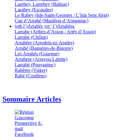
Larebey, Larrebey (Balizac)
Larabey (Escaudes)
Le Rabey (Isle-Saint-Georges / L’Isla Sent Jòrgi)
Cap d’Arrabé (Mauléon-d’Armagnac)
(eth,l’)Arrabèr, (er’,l’)Arrabèra
Larrabe (Arthez-d’Asson / Artés d’Asson)
Larrabe (Chélan)
Arrabère (Arrodets-ez-Angles)
Arrabé (Bagnères-de-Bigorre)
Les Arrabès (Gourgue)
Arrabere (Arrayou-Lahitte)
Larrabé (Pouyastruc)
Rabères (Visker)
Rabé (Couflens)
Sommaire Articles