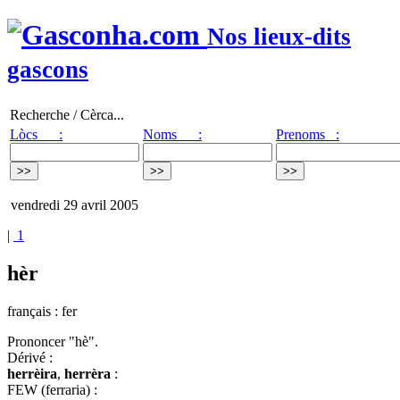
Nos lieux-dits
gascons
Recherche / Cèrca...
Lòcs :
Noms :
Prenoms :
vendredi 29 avril 2005
|
1
hèr
français : fer
Prononcer "hè".
Dérivé :
herrèira
,
herrèra
:
FEW (ferraria) :