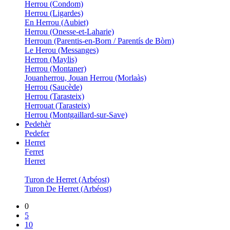
Herrou (Condom)
Herrou (Ligardes)
En Herrou (Aubiet)
Herrou (Onesse-et-Laharie)
Herroun (Parentis-en-Born / Parentís de Bòrn)
Le Herou (Messanges)
Herron (Maylis)
Herrou (Montaner)
Jouanherrou, Jouan Herrou (Morlaàs)
Herrou (Saucède)
Herrou (Tarasteix)
Herrouat (Tarasteix)
Herrou (Montgaillard-sur-Save)
Pedehèr
Pedefer
Herret
Ferret
Herret
Turon de Herret (Arbéost)
Turon De Herret (Arbéost)
0
5
10