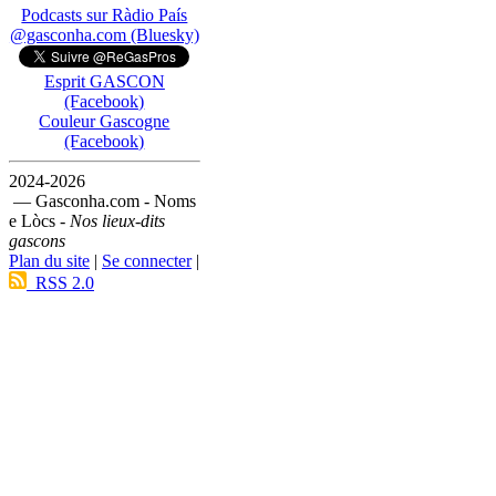
Podcasts sur Ràdio País
@gasconha.com (Bluesky)
Esprit GASCON
(Facebook)
Couleur Gascogne
(Facebook)
2024-2026
— Gasconha.com - Noms
e Lòcs -
Nos lieux-dits
gascons
Plan du site
|
Se connecter
|
RSS 2.0