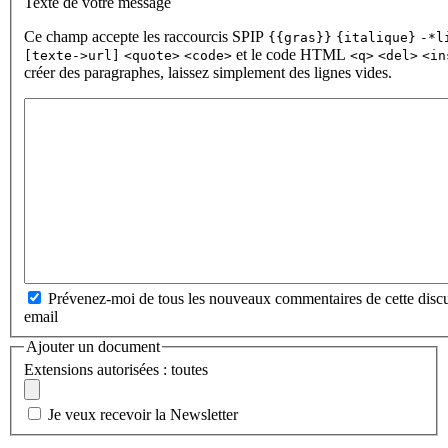
Texte de votre message
Ce champ accepte les raccourcis SPIP
{{gras}}
{italique}
-*l
et le code HTML
[texte->url]
<quote>
<code>
<q>
<del>
<in
créer des paragraphes, laissez simplement des lignes vides.
Prévenez-moi de tous les nouveaux commentaires de cette discu
email
Ajouter un document
Extensions autorisées : toutes
Je veux recevoir la Newsletter