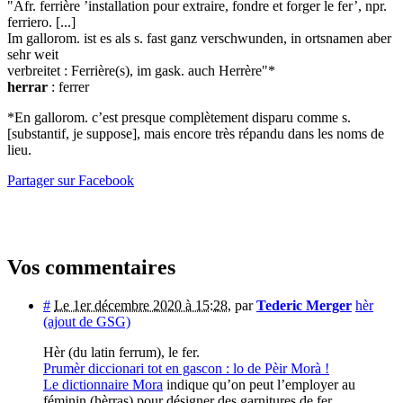
"Afr. ferrière ’installation pour extraire, fondre et forger le fer’, npr.
ferriero. [...]
Im gallorom. ist es als s. fast ganz verschwunden, in ortsnamen aber
sehr weit
verbreitet : Ferrière(s), im gask. auch Herrère"*
herrar
: ferrer
*En gallorom. c’est presque complètement disparu comme s.
[substantif, je suppose], mais encore très répandu dans les noms de
lieu.
Partager sur Facebook
Vos commentaires
#
Le 1er décembre 2020 à 15:28
,
par
Tederic Merger
hèr
(ajout de GSG)
Hèr (du latin ferrum), le fer.
Prumèr diccionari tot en gascon : lo de Pèir Morà !
Le dictionnaire Mora
indique qu’on peut l’employer au
féminin (hèrras) pour désigner des garnitures de fer.