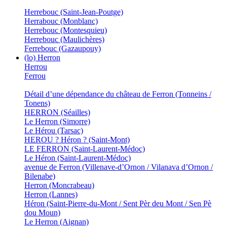
Herrebouc (Saint-Jean-Poutge)
Herrabouc (Monblanc)
Herrebouc (Montesquieu)
Herrebouc (Maulichères)
Ferrebouc (Gazaupouy)
(lo) Herron
Herrou
Ferrou
Détail d’une dépendance du château de Ferron (Tonneins /
Tonens)
HERRON (Séailles)
Le Herron (Simorre)
Le Hérou (Tarsac)
HEROU ? Héron ? (Saint-Mont)
LE FERRON (Saint-Laurent-Médoc)
Le Héron (Saint-Laurent-Médoc)
avenue de Ferron (Villenave-d’Ornon / Vilanava d’Ornon /
Bilenabe)
Herron (Moncrabeau)
Herron (Lannes)
Héron (Saint-Pierre-du-Mont / Sent Pèr deu Mont / Sen Pè
dou Moun)
Le Herron (Aignan)