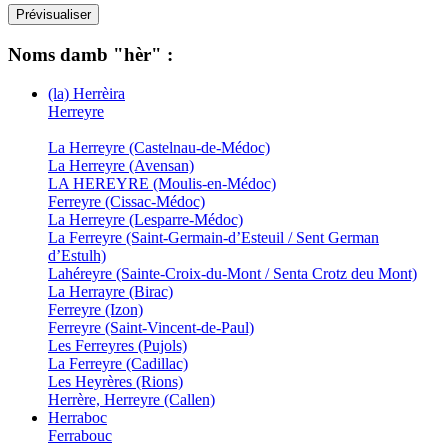
Noms damb "hèr" :
(la) Herrèira
Herreyre
La Herreyre (Castelnau-de-Médoc)
La Herreyre (Avensan)
LA HEREYRE (Moulis-en-Médoc)
Ferreyre (Cissac-Médoc)
La Herreyre (Lesparre-Médoc)
La Ferreyre (Saint-Germain-d’Esteuil / Sent German
d’Estulh)
Lahéreyre (Sainte-Croix-du-Mont / Senta Crotz deu Mont)
La Herrayre (Birac)
Ferreyre (Izon)
Ferreyre (Saint-Vincent-de-Paul)
Les Ferreyres (Pujols)
La Ferreyre (Cadillac)
Les Heyrères (Rions)
Herrère, Herreyre (Callen)
Herraboc
Ferrabouc