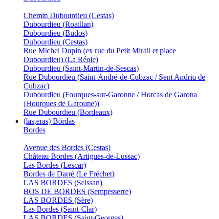
Chemin Dubourdieu (Cestas)
Dubourdieu (Roaillan)
Dubourdieu (Budos)
Dubourdieu (Cestas)
Rue Michel Dupin (ex rue du Petit Mirail et place
Dubourdieu) (La Réole)
Dubourdieu (Saint-Martin-de-Sescas)
Rue Dubourdieu (Saint-André-de-Cubzac / Sent Andriu de
Cubzac)
Dubourdieu (Fourques-sur-Garonne / Horcas de Garona
(Hourques de Garoune))
Rue Dubourdieu (Bordeaux)
(las,eras) Bòrdas
Bordes
Avenue des Bordes (Cestas)
Château Bordes (Artigues-de-Lussac)
Las Bordes (Lescar)
Bordes de Darré (Le Fréchet)
LAS BORDES (Seissan)
BOS DE BORDES (Sempesserre)
LAS BORDES (Sère)
Las Bordes (Saint-Clar)
LAS BORDES (Saint-Georges)