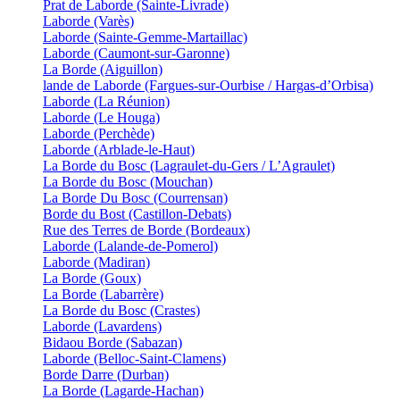
Prat de Laborde (Sainte-Livrade)
Laborde (Varès)
Laborde (Sainte-Gemme-Martaillac)
Laborde (Caumont-sur-Garonne)
La Borde (Aiguillon)
lande de Laborde (Fargues-sur-Ourbise / Hargas-d’Orbisa)
Laborde (La Réunion)
Laborde (Le Houga)
Laborde (Perchède)
Laborde (Arblade-le-Haut)
La Borde du Bosc (Lagraulet-du-Gers / L’Agraulet)
La Borde du Bosc (Mouchan)
La Borde Du Bosc (Courrensan)
Borde du Bost (Castillon-Debats)
Rue des Terres de Borde (Bordeaux)
Laborde (Lalande-de-Pomerol)
Laborde (Madiran)
La Borde (Goux)
La Borde (Labarrère)
La Borde du Bosc (Crastes)
Laborde (Lavardens)
Bidaou Borde (Sabazan)
Laborde (Belloc-Saint-Clamens)
Borde Darre (Durban)
La Borde (Lagarde-Hachan)