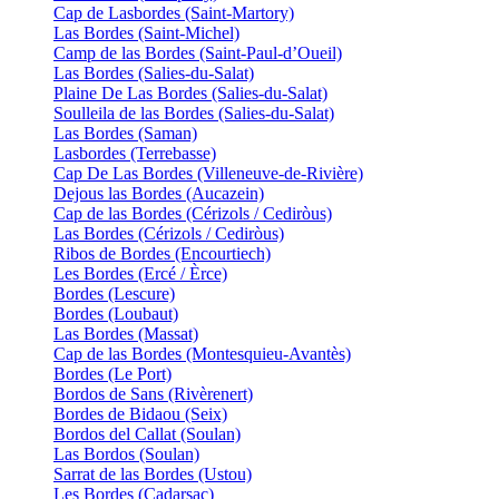
Cap de Lasbordes (Saint-Martory)
Las Bordes (Saint-Michel)
Camp de las Bordes (Saint-Paul-d’Oueil)
Las Bordes (Salies-du-Salat)
Plaine De Las Bordes (Salies-du-Salat)
Soulleila de las Bordes (Salies-du-Salat)
Las Bordes (Saman)
Lasbordes (Terrebasse)
Cap De Las Bordes (Villeneuve-de-Rivière)
Dejous las Bordes (Aucazein)
Cap de las Bordes (Cérizols / Cediròus)
Las Bordes (Cérizols / Cediròus)
Ribos de Bordes (Encourtiech)
Les Bordes (Ercé / Èrce)
Bordes (Lescure)
Bordes (Loubaut)
Las Bordes (Massat)
Cap de las Bordes (Montesquieu-Avantès)
Bordes (Le Port)
Bordos de Sans (Rivèrenert)
Bordes de Bidaou (Seix)
Bordos del Callat (Soulan)
Las Bordos (Soulan)
Sarrat de las Bordes (Ustou)
Les Bordes (Cadarsac)