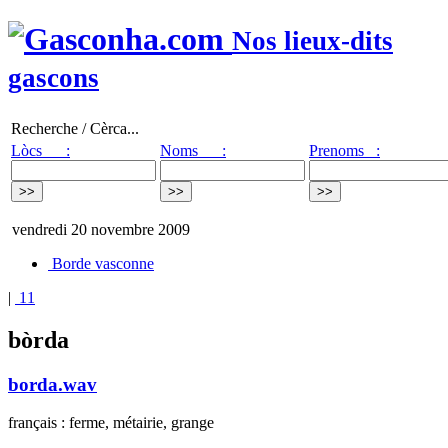
Nos lieux-dits
gascons
Recherche / Cèrca...
Lòcs :
Noms :
Prenoms :
vendredi 20 novembre 2009
Borde vasconne
|
11
bòrda
borda.wav
français : ferme, métairie, grange