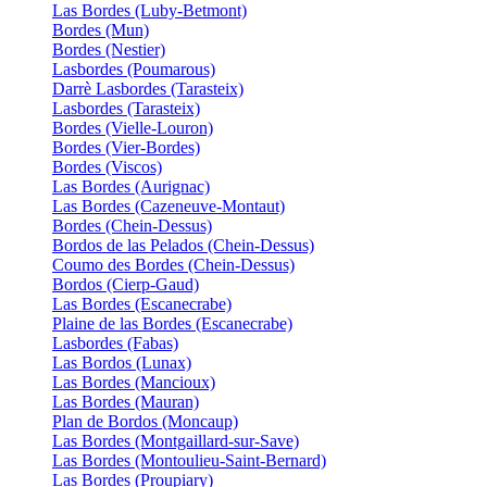
Las Bordes (Luby-Betmont)
Bordes (Mun)
Bordes (Nestier)
Lasbordes (Poumarous)
Darrè Lasbordes (Tarasteix)
Lasbordes (Tarasteix)
Bordes (Vielle-Louron)
Bordes (Vier-Bordes)
Bordes (Viscos)
Las Bordes (Aurignac)
Las Bordes (Cazeneuve-Montaut)
Bordes (Chein-Dessus)
Bordos de las Pelados (Chein-Dessus)
Coumo des Bordes (Chein-Dessus)
Bordos (Cierp-Gaud)
Las Bordes (Escanecrabe)
Plaine de las Bordes (Escanecrabe)
Lasbordes (Fabas)
Las Bordos (Lunax)
Las Bordes (Mancioux)
Las Bordes (Mauran)
Plan de Bordos (Moncaup)
Las Bordes (Montgaillard-sur-Save)
Las Bordes (Montoulieu-Saint-Bernard)
Las Bordes (Proupiary)