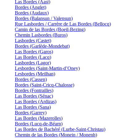
Las Bordes (Aast)
Bordes (Anglet)
Bordes (Audaux)
Bordes (Balansun / Valensun)
Rue Lasbordes / Carrère de Las Bordes (Bellocq)
Camin de las Bordes (Boeil-Bezing)
Chemin Lasbordes (Buros)
Lasbordes (Castet)
Bordes (Garlède-Mondebat)
Las Bordes (Garos)
Las Bordes (Lacq)
Lasbordes (Lagor)
Lesbordes (Saint-Martin-d’Oney)
Lesbordes (Meilhan)
Bordes (Cassen)
Bordes (Saint-Cricq-Chalosse)
Bordes (Fontrailles)
Las Bordes (Sénac)
Las Bordes (Ardizas)
Las Bordes (Sana)
Bordes (Garrey)
Las Bordes (Mazerolles)
Bordes (Lucq-de-Béarn)
Las Bordes de Bachéré (Lurbe-Saint-Christau)
Chemin de las Bordes (Monein / Monenh)