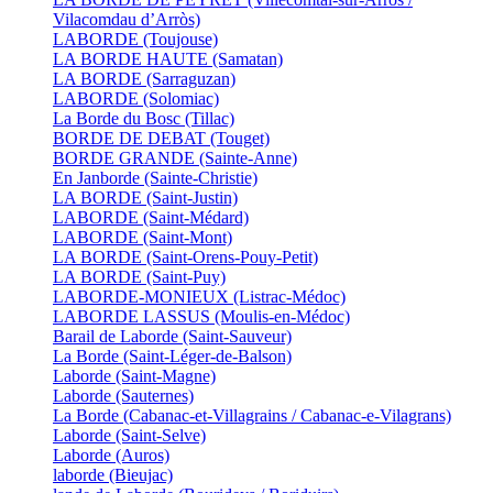
Vilacomdau d’Arròs)
LABORDE (Toujouse)
LA BORDE HAUTE (Samatan)
LA BORDE (Sarraguzan)
LABORDE (Solomiac)
La Borde du Bosc (Tillac)
BORDE DE DEBAT (Touget)
BORDE GRANDE (Sainte-Anne)
En Janborde (Sainte-Christie)
LA BORDE (Saint-Justin)
LABORDE (Saint-Médard)
LABORDE (Saint-Mont)
LA BORDE (Saint-Orens-Pouy-Petit)
LA BORDE (Saint-Puy)
LABORDE-MONIEUX (Listrac-Médoc)
LABORDE LASSUS (Moulis-en-Médoc)
Barail de Laborde (Saint-Sauveur)
La Borde (Saint-Léger-de-Balson)
Laborde (Saint-Magne)
Laborde (Sauternes)
La Borde (Cabanac-et-Villagrains / Cabanac-e-Vilagrans)
Laborde (Saint-Selve)
Laborde (Auros)
laborde (Bieujac)