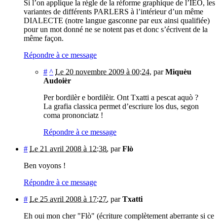
Si l’on applique la règle de la réforme graphique de l’IEO, les
variantes de différents PARLERS à l’intérieur d’un même
DIALECTE (notre langue gasconne par eux ainsi qualifiée)
pour un mot donné ne se notent pas et donc s’écrivent de la
même façon.
Répondre à ce message
#
^
Le 20 novembre 2009 à 00:24
,
par
Miquèu
Audoièr
Per bordilèr e bordilèir. Ont Txatti a pescat aquò ?
La grafia classica permet d’escriure los dus, segon
coma prononciatz !
Répondre à ce message
#
Le 21 avril 2008 à 12:38
,
par
Flò
Ben voyons !
Répondre à ce message
#
Le 25 avril 2008 à 17:27
,
par
Txatti
Eh oui mon cher "Flò" (écriture complètement aberrante si ce