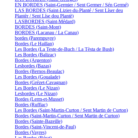
EN BORDES (Saint-Germier / Sent Germer / Sén Germé)
LAS BORDES (Saint-Lizier-du-Planté / Sent Líser deu
Plantèr / Sent Líse dou Plantè)
LASBORDES (Saint-Médard)
BORDES (Saint-Mont)
BORDES (Lacanau / La Canau)
bordes (Parempuyre)
Bordes (Le Haillan)
Les Bordes (La Teste-de-Buch / La Tèsta de Bush)
Les Bordes (Balizac)
Bordes (Argenton)
Lesbordes (Bazas)
Bordes (Bernos-Beaulac)
Les Bordes (Goualade)
Bordes (Grézet-Cavagnan)
Les Bordes (Le Nizan)
Lesbordes (Le Nizan)
Bordes (Lerm-et-Musset)
Bordes (Ruffiac)
Les Bordes (Saint-Martin-Curton / Sent Martin de Curton)
Bordes (Saint-Martin-Curton / Sent Martin de Curton)
Bordes (Sainte-Bazeille)
Bordes (Saint-Vincent-de-Paul)
Bordes (Vayres)
Las Bordes (Bérat)