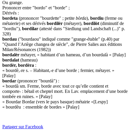
Ou grange.
Prononcer entre "bordo" et "borde" ;
Dérivés :
bordeta
(prononcer "bourdette" ; petite
bòrda
),
bordiu
(ferme ou
métaierie) et ses dérivés
bordilèr
(métayer),
bordilòt
(diminutif de
"bordiu"),
bordilar
(attesté dans "Siedlung und Landschaft (...)" p.
328)
bordau
("bourdaou" indiqué comme "grange-étable" (p.40) par
"Quand l’Ariège changea de siècle", de Pierre Salies aux éditions
Milan/Résonances (1982))
bordalèr
métayer, « habitant d’un hameau, d’un bourdalà » [Palay]
bordalat
(hameau)
bordèr, bordèra
:
« bourdè,-re s. – Habitant,-e d’une borde ; fermier, métayer. »
[Palay]
bordar
(prononcer "bourdà") :
« bourdà sm. Ferme, borde avec tout ce qu’elle contient et
comporte- : bétail et cheptel mort. En Lav. emplacement d’une borde
tombée en ruines. » [Palay]
« Bourdar Bordar (vers le pays basque) métairie »[Lespy]
« bourdèu : ensemble de bordes » [Palay]
Partager sur Facebook