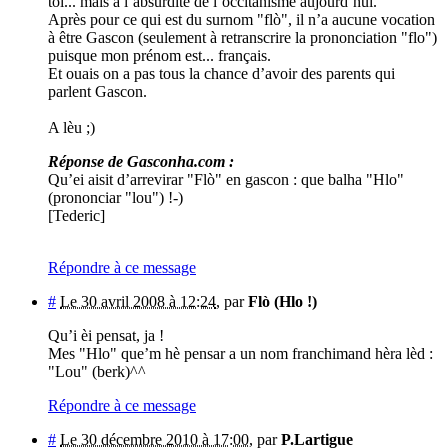
toi... mais à l’absurdité de l’occitanisme aujourd’hui.
Après pour ce qui est du surnom "flò", il n’a aucune vocation
à être Gascon (seulement à retranscrire la prononciation "flo")
puisque mon prénom est... français.
Et ouais on a pas tous la chance d’avoir des parents qui
parlent Gascon.
A lèu ;)
Réponse de Gasconha.com :
Qu’ei aisit d’arrevirar "Flò" en gascon : que balha "Hlo"
(prononciar "lou") !-)
[Tederic]
Répondre à ce message
#
Le 30 avril 2008 à 12:24
,
par
Flò (Hlo !)
Qu’i èi pensat, ja !
Mes "Hlo" que’m hè pensar a un nom franchimand hèra lèd :
"Lou" (berk)^^
Répondre à ce message
#
Le 30 décembre 2010 à 17:00
,
par
P.Lartigue