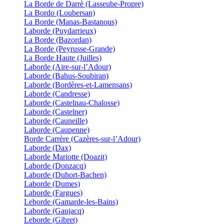
La Borde de Darrè (Lasseube-Propre)
La Bordo (Loubersan)
La Borde (Manas-Bastanous)
Laborde (Puydarrieux)
La Borde (Bazordan)
La Borde (Peyrusse-Grande)
La Borde Haute (Juilles)
Laborde (Aire-sur-l’Adour)
Laborde (Bahus-Soubiran)
Laborde (Bordères-et-Lamensans)
Laborde (Candresse)
Laborde (Castelnau-Chalosse)
Laborde (Castelner)
Laborde (Cauneille)
Laborde (Caupenne)
Borde Carrère (Cazères-sur-l’Adour)
Laborde (Dax)
Laborde Mariotte (Doazit)
Laborde (Donzacq)
Laborde (Duhort-Bachen)
Laborde (Dumes)
Laborde (Fargues)
Leborde (Gamarde-les-Bains)
Laborde (Gaujacq)
Leborde (Gibret)