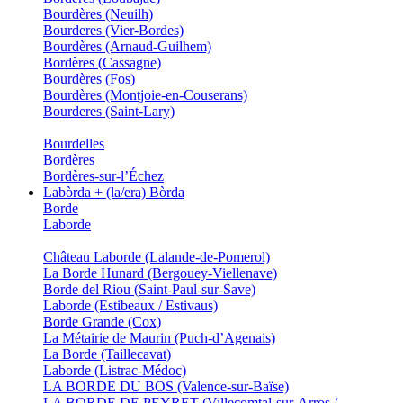
Bourdères (Neuilh)
Bourderes (Vier-Bordes)
Bourdères (Arnaud-Guilhem)
Bordères (Cassagne)
Bourdères (Fos)
Bourdères (Montjoie-en-Couserans)
Bourderes (Saint-Lary)
Bourdelles
Bordères
Bordères-sur-l’Échez
Labòrda + (la/era) Bòrda
Borde
Laborde
Château Laborde (Lalande-de-Pomerol)
La Borde Hunard (Bergouey-Viellenave)
Borde del Riou (Saint-Paul-sur-Save)
Laborde (Estibeaux / Estivaus)
Borde Grande (Cox)
La Métairie de Maurin (Puch-d’Agenais)
La Borde (Taillecavat)
Laborde (Listrac-Médoc)
LA BORDE DU BOS (Valence-sur-Baïse)
LA BORDE DE PEYRET (Villecomtal-sur-Arros /