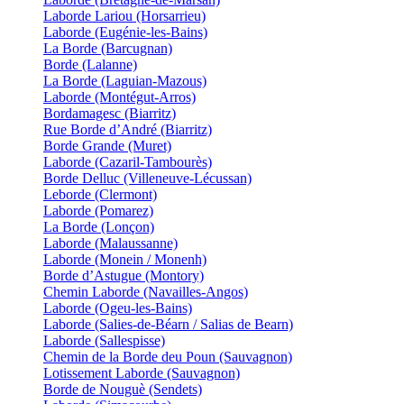
Laborde Lariou (Horsarrieu)
Laborde (Eugénie-les-Bains)
La Borde (Barcugnan)
Borde (Lalanne)
La Borde (Laguian-Mazous)
Laborde (Montégut-Arros)
Bordamagesc (Biarritz)
Rue Borde d’André (Biarritz)
Borde Grande (Muret)
Laborde (Cazaril-Tambourès)
Borde Delluc (Villeneuve-Lécussan)
Leborde (Clermont)
Laborde (Pomarez)
La Borde (Lonçon)
Laborde (Malaussanne)
Laborde (Monein / Monenh)
Borde d’Astugue (Montory)
Chemin Laborde (Navailles-Angos)
Laborde (Ogeu-les-Bains)
Laborde (Salies-de-Béarn / Salias de Bearn)
Laborde (Sallespisse)
Chemin de la Borde deu Poun (Sauvagnon)
Lotissement Laborde (Sauvagnon)
Borde de Nouguè (Sendets)