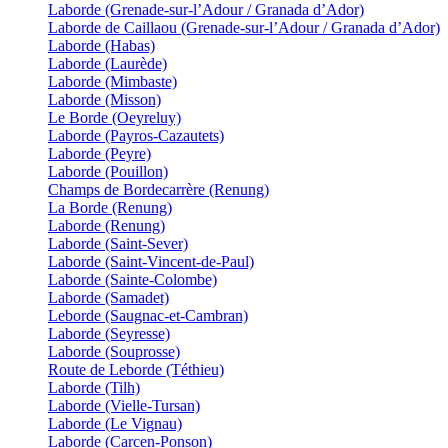
Laborde (Grenade-sur-l’Adour / Granada d’Ador)
Laborde de Caillaou (Grenade-sur-l’Adour / Granada d’Ador)
Laborde (Habas)
Laborde (Laurède)
Laborde (Mimbaste)
Laborde (Misson)
Le Borde (Oeyreluy)
Laborde (Payros-Cazautets)
Laborde (Peyre)
Laborde (Pouillon)
Champs de Bordecarrère (Renung)
La Borde (Renung)
Laborde (Renung)
Laborde (Saint-Sever)
Laborde (Saint-Vincent-de-Paul)
Laborde (Sainte-Colombe)
Laborde (Samadet)
Leborde (Saugnac-et-Cambran)
Laborde (Seyresse)
Laborde (Souprosse)
Route de Leborde (Téthieu)
Laborde (Tilh)
Laborde (Vielle-Tursan)
Laborde (Le Vignau)
Laborde (Carcen-Ponson)