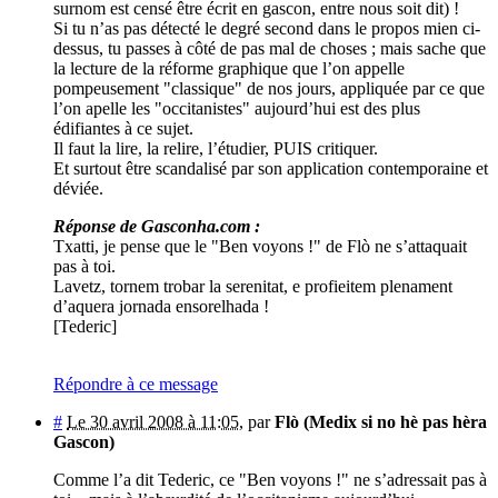
surnom est censé être écrit en gascon, entre nous soit dit) !
Si tu n’as pas détecté le degré second dans le propos mien ci-
dessus, tu passes à côté de pas mal de choses ; mais sache que
la lecture de la réforme graphique que l’on appelle
pompeusement "classique" de nos jours, appliquée par ce que
l’on apelle les "occitanistes" aujourd’hui est des plus
édifiantes à ce sujet.
Il faut la lire, la relire, l’étudier, PUIS critiquer.
Et surtout être scandalisé par son application contemporaine et
déviée.
Réponse de Gasconha.com :
Txatti, je pense que le "Ben voyons !" de Flò ne s’attaquait
pas à toi.
Lavetz, tornem trobar la serenitat, e profieitem plenament
d’aquera jornada ensorelhada !
[Tederic]
Répondre à ce message
#
Le 30 avril 2008 à 11:05
,
par
Flò (Medix si no hè pas hèra
Gascon)
Comme l’a dit Tederic, ce "Ben voyons !" ne s’adressait pas à