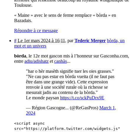
Toulouse.
« Maine » avec le sens de ferme remplace « bòrda » en
Bazadais.
Répondre à ce message
#
Le 1er mars 2024 à 16:11
,
par
Tederic Merger
bòrda, un
mot et un univers
bòrda
, le 12e mot gascon mis à l’honneur sur Gasconha.com,
entre
adiu/adishatz
et
canhàs
...
"har o hèr masèth signifie tuer les oies grasses."
"Ne cau pas estar en bòrda vueita (il ne faut pas
être dans une grange vide). Cette expression
renvoie à une société rurale où la richesse se
mesurait jadis au contenu de la bòrda."
Le monde paysan
https://t.co/sckPuDrx9E
— Région Gascogne... (@ReGasPros)
March 1,
2024
<script async
src="https://platform.twitter.com/widgets.js"