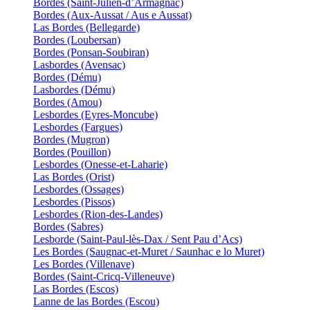
Bordes (Saint-Julien-d’Armagnac)
Bordes (Aux-Aussat / Aus e Aussat)
Las Bordes (Bellegarde)
Bordes (Loubersan)
Bordes (Ponsan-Soubiran)
Lasbordes (Avensac)
Bordes (Dému)
Lasbordes (Dému)
Bordes (Amou)
Lesbordes (Eyres-Moncube)
Lesbordes (Fargues)
Bordes (Mugron)
Bordes (Pouillon)
Lesbordes (Onesse-et-Laharie)
Las Bordes (Orist)
Lesbordes (Ossages)
Lesbordes (Pissos)
Lesbordes (Rion-des-Landes)
Bordes (Sabres)
Lesborde (Saint-Paul-lès-Dax / Sent Pau d’Acs)
Les Bordes (Saugnac-et-Muret / Saunhac e lo Muret)
Les Bordes (Villenave)
Bordes (Saint-Cricq-Villeneuve)
Las Bordes (Escos)
Lanne de las Bordes (Escou)