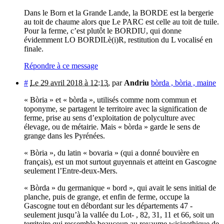
Dans le Born et la Grande Lande, la BORDE est la bergerie
au toit de chaume alors que Le PARC est celle au toit de tuile.
Pour la ferme, c’est plutôt le BORDIU, qui donne
évidemment LO BORDILè(i)R, restitution du L vocalisé en
finale.
Répondre à ce message
#
Le 29 avril 2018 à 12:13
,
par
Andriu
bòrda , bòria , maine
« Bòria » et « bòrda », utilisés comme nom commun et
toponyme, se partagent le territoire avec la signification de
ferme, prise au sens d’exploitation de polyculture avec
élevage, ou de métairie. Mais « bòrda » garde le sens de
grange dans les Pyrénées.
« Bòria », du latin « bovaria » (qui a donné bouvière en
français), est un mot surtout guyennais et atteint en Gascogne
seulement l’Entre-deux-Mers.
« Bòrda » du germanique « bord », qui avait le sens initial de
planche, puis de grange, et enfin de ferme, occupe la
Gascogne tout en débordant sur les départements 47 -
seulement jusqu’à la vallée du Lot- , 82, 31, 11 et 66, soit un
territoire qui ressemble beaucoup au royaume wisigothique de