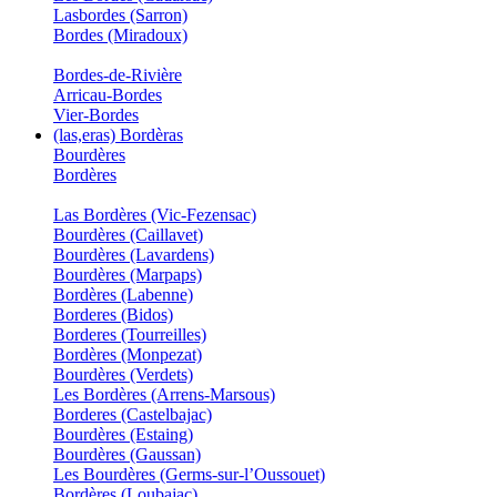
Lasbordes (Sarron)
Bordes (Miradoux)
Bordes-de-Rivière
Arricau-Bordes
Vier-Bordes
(las,eras) Bordèras
Bourdères
Bordères
Las Bordères (Vic-Fezensac)
Bourdères (Caillavet)
Bourdères (Lavardens)
Bourdères (Marpaps)
Bordères (Labenne)
Borderes (Bidos)
Borderes (Tourreilles)
Bordères (Monpezat)
Bourdères (Verdets)
Les Bordères (Arrens-Marsous)
Borderes (Castelbajac)
Bourdères (Estaing)
Bourdères (Gaussan)
Les Bourdères (Germs-sur-l’Oussouet)
Bordères (Loubajac)