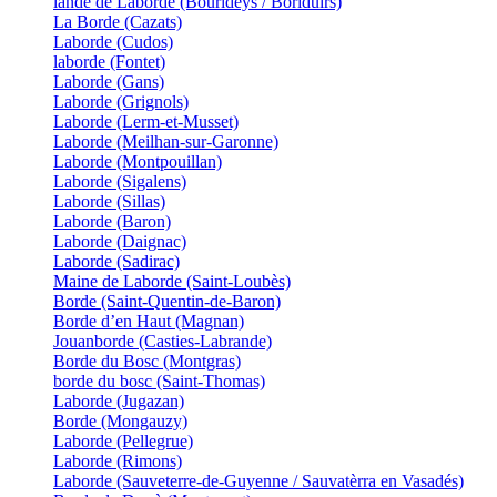
lande de Laborde (Bourideys / Boriduirs)
La Borde (Cazats)
Laborde (Cudos)
laborde (Fontet)
Laborde (Gans)
Laborde (Grignols)
Laborde (Lerm-et-Musset)
Laborde (Meilhan-sur-Garonne)
Laborde (Montpouillan)
Laborde (Sigalens)
Laborde (Sillas)
Laborde (Baron)
Laborde (Daignac)
Laborde (Sadirac)
Maine de Laborde (Saint-Loubès)
Borde (Saint-Quentin-de-Baron)
Borde d’en Haut (Magnan)
Jouanborde (Casties-Labrande)
Borde du Bosc (Montgras)
borde du bosc (Saint-Thomas)
Laborde (Jugazan)
Borde (Mongauzy)
Laborde (Pellegrue)
Laborde (Rimons)
Laborde (Sauveterre-de-Guyenne / Sauvatèrra en Vasadés)