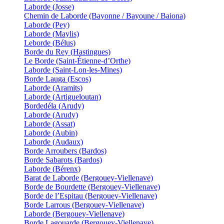
Laborde (Josse)
Chemin de Laborde (Bayonne / Bayoune / Baiona)
Laborde (Pey)
Laborde (Maylis)
Leborde (Bélus)
Borde du Rey (Hastingues)
Le Borde (Saint-Étienne-d’Orthe)
Laborde (Saint-Lon-les-Mines)
Borde Lauga (Escos)
Laborde (Aramits)
Laborde (Artigueloutan)
Bordedéla (Arudy)
Laborde (Arudy)
Laborde (Assat)
Laborde (Aubin)
Laborde (Audaux)
Borde Arroubers (Bardos)
Borde Sabarots (Bardos)
Laborde (Bérenx)
Barat de Laborde (Bergouey-Viellenave)
Borde de Bourdette (Bergouey-Viellenave)
Borde de l’Espitau (Bergouey-Viellenave)
Borde Larrous (Bergouey-Viellenave)
Laborde (Bergouey-Viellenave)
Borde Lagouarde (Bergouey-Viellenave)