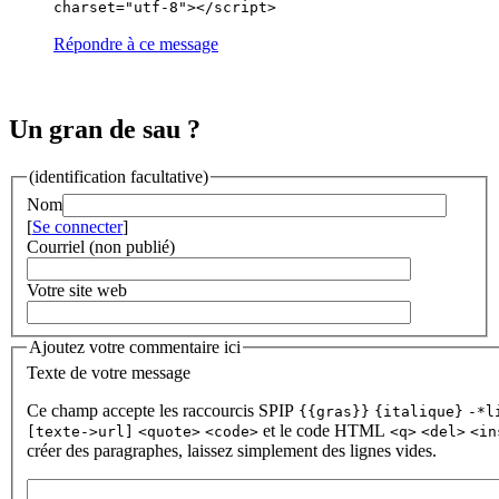
charset="utf-8"></script>
Répondre à ce message
Un gran de sau ?
(identification facultative)
Nom
[
Se connecter
]
Courriel (non publié)
Votre site web
Ajoutez votre commentaire ici
Texte de votre message
Ce champ accepte les raccourcis SPIP
{{gras}}
{italique}
-*l
et le code HTML
[texte->url]
<quote>
<code>
<q>
<del>
<in
créer des paragraphes, laissez simplement des lignes vides.