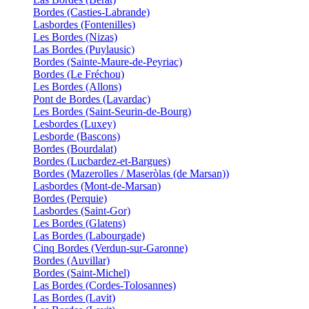
Bordes (Casties-Labrande)
Lasbordes (Fontenilles)
Les Bordes (Nizas)
Las Bordes (Puylausic)
Bordes (Sainte-Maure-de-Peyriac)
Bordes (Le Fréchou)
Les Bordes (Allons)
Pont de Bordes (Lavardac)
Les Bordes (Saint-Seurin-de-Bourg)
Lesbordes (Luxey)
Lesborde (Bascons)
Bordes (Bourdalat)
Bordes (Lucbardez-et-Bargues)
Bordes (Mazerolles / Maseròlas (de Marsan))
Lasbordes (Mont-de-Marsan)
Bordes (Perquie)
Lasbordes (Saint-Gor)
Les Bordes (Glatens)
Las Bordes (Labourgade)
Cinq Bordes (Verdun-sur-Garonne)
Bordes (Auvillar)
Bordes (Saint-Michel)
Las Bordes (Cordes-Tolosannes)
Las Bordes (Lavit)