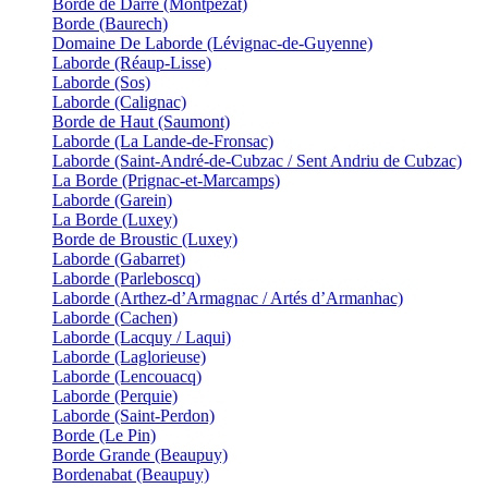
Borde de Darrè (Montpezat)
Borde (Baurech)
Domaine De Laborde (Lévignac-de-Guyenne)
Laborde (Réaup-Lisse)
Laborde (Sos)
Laborde (Calignac)
Borde de Haut (Saumont)
Laborde (La Lande-de-Fronsac)
Laborde (Saint-André-de-Cubzac / Sent Andriu de Cubzac)
La Borde (Prignac-et-Marcamps)
Laborde (Garein)
La Borde (Luxey)
Borde de Broustic (Luxey)
Laborde (Gabarret)
Laborde (Parleboscq)
Laborde (Arthez-d’Armagnac / Artés d’Armanhac)
Laborde (Cachen)
Laborde (Lacquy / Laqui)
Laborde (Laglorieuse)
Laborde (Lencouacq)
Laborde (Perquie)
Laborde (Saint-Perdon)
Borde (Le Pin)
Borde Grande (Beaupuy)
Bordenabat (Beaupuy)