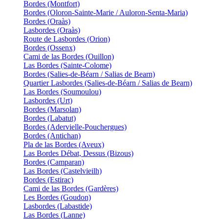
Bordes (Montfort)
Bordes (Oloron-Sainte-Marie / Auloron-Senta-Maria)
Bordes (Oraàs)
Lasbordes (Oraàs)
Route de Lasbordes (Orion)
Bordes (Ossenx)
Cami de las Bordes (Ouillon)
Las Bordes (Sainte-Colome)
Bordes (Salies-de-Béarn / Salias de Bearn)
Quartier Lasbordes (Salies-de-Béarn / Salias de Bearn)
Las Bordes (Soumoulou)
Lasbordes (Urt)
Bordes (Marsolan)
Bordes (Labatut)
Bordes (Adervielle-Pouchergues)
Bordes (Antichan)
Pla de las Bordes (Aveux)
Las Bordes Débat, Dessus (Bizous)
Bordes (Camparan)
Las Bordes (Castelvieilh)
Bordes (Estirac)
Cami de las Bordes (Gardères)
Les Bordes (Goudon)
Lasbordes (Labastide)
Las Bordes (Lanne)