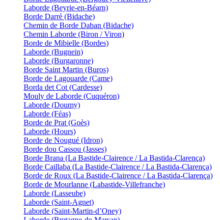
Laborde (Beyrie-en-Béarn)
Borde Darrè (Bidache)
Chemin de Borde Daban (Bidache)
Chemin Laborde (Biron / Viron)
Borde de Mibielle (Bordes)
Laborde (Bugnein)
Laborde (Burgaronne)
Borde Saint Martin (Buros)
Borde de Lagouarde (Came)
Borda det Cot (Cardesse)
Mouly de Laborde (Cuquéron)
Laborde (Doumy)
Laborde (Féas)
Borde de Prat (Goès)
Laborde (Hours)
Borde de Nougué (Idron)
Borde dou Cassou (Jasses)
Borde Brana (La Bastide-Clairence / La Bastida-Clarença)
Borde Caillaba (La Bastide-Clairence / La Bastida-Clarença)
Borde de Roux (La Bastide-Clairence / La Bastida-Clarença)
Borde de Mourlanne (Labastide-Villefranche)
Laborde (Lasseube)
Laborde (Saint-Agnet)
Laborde (Saint-Martin-d’Oney)
Laborde (Bretagne-de-Marsan)