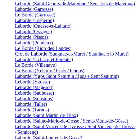
Leborde (Saint-Geours-de-Maremne / Sent Jors de Maremna)
Laborde (Garrosse)
Le Borde (Garrosse)
Laborde (Lesperon)
Laborde (Onesse-et-Laharie)
Laborde (Ossages)
Laborde (Pissos)
Laborde (Poudenx)
Le Borde (Rion-des-Landes)
Crot de Laborde (Saugnac-et-Muret / Saunhac e lo Muret)
Laborde (Uchacq-et-Parentis)
Le Borde (Villenave)
La Borde (Ychoux / Ishós / Ichous)
Laborde (Ygos-Saint-Saturnin / Igòs e Sent Saturnin)
Leborde (Yzosse)
Leborde (Magescq)
Leborde (Saubusse)
Laborde (Soustons)
Laborde (Taller)
Laborde (Tarnos)
Laborde (Saint-Martin-de-Hinx)
Laborde (Sainte-Marie-de-Gosse / Senta-Maria-de-Gòssa)
Leborde (Saint-Vincent-de-Tyrosse / Sent Vincenç de Tiròssa
/ Semicenç)
Laborde (Saint-Laurent-de-Gosse)