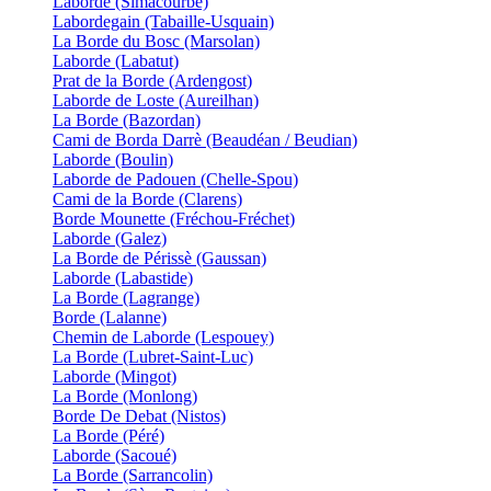
Laborde (Simacourbe)
Labordegain (Tabaille-Usquain)
La Borde du Bosc (Marsolan)
Laborde (Labatut)
Prat de la Borde (Ardengost)
Laborde de Loste (Aureilhan)
La Borde (Bazordan)
Cami de Borda Darrè (Beaudéan / Beudian)
Laborde (Boulin)
Laborde de Padouen (Chelle-Spou)
Cami de la Borde (Clarens)
Borde Mounette (Fréchou-Fréchet)
Laborde (Galez)
La Borde de Périssè (Gaussan)
Laborde (Labastide)
La Borde (Lagrange)
Borde (Lalanne)
Chemin de Laborde (Lespouey)
La Borde (Lubret-Saint-Luc)
Laborde (Mingot)
La Borde (Monlong)
Borde De Debat (Nistos)
La Borde (Péré)
Laborde (Sacoué)
La Borde (Sarrancolin)