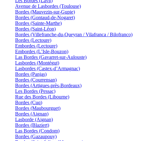
Les Bordes (Lavit)
Avenue de Lasbordes (Toulouse)
Bordes (Mauvezin-sur-Gupie)
Bordes (Gontaud-de-Nogaret)
Bordes (Sainte-Marthe)
Bordes (Saint-Léon)
Bordes (Villefranche-du-Queyran / Vilafranca / Bilofranco)
Bordes (Lectoure)
Embordes (Lectoure)
Embordes (L’Isle-Bouzon)
Las Bordes (Gavarret-sur-Aulouste)
Lasbordes (Montégut)
Lasbordes (Castex-d’Armagnac)
Bordes (Panjas)
Bordes (Courrensan)
Bordes (Artigues-près-Bordeaux)
Les Bordes (Pessac)
Rue des Bordes (Libourne)
Bordes (Cuq)
Bordes (Maubourguet)
Bordes (Aignan)
Lasborde (Aignan)
Bordes (Blaziert)
Las Bordes (Condom)
Bordes (Gazaupouy)