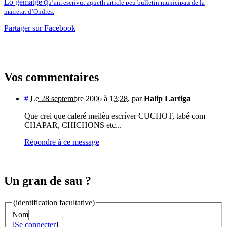
Lo gematge
Qu’am escrivut aqueth article peu bulletin municipau de la
mairetat d’Ondres.
Partager sur Facebook
Vos commentaires
#
Le 28 septembre 2006 à 13:28
,
par
Halip Lartiga
Que crei que caleré meilèu escríver CUCHOT, tabé com
CHAPAR, CHICHONS etc...
Répondre à ce message
Un gran de sau ?
(identification facultative)
Nom
[
Se connecter
]