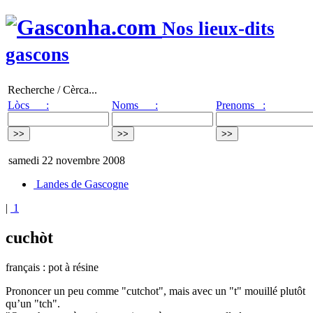
Nos lieux-dits
gascons
Recherche / Cèrca...
Lòcs :
Noms :
Prenoms :
samedi 22 novembre 2008
Landes de Gascogne
|
1
cuchòt
français : pot à résine
Prononcer un peu comme "cutchot", mais avec un "t" mouillé plutôt
qu’un "tch".