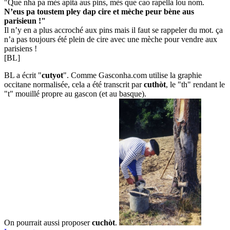
"Que nha pa mès apita aus pins, mès que cao rapella lou nom.
N’eus pa toustem pley dap cire et mèche peur bène aus
parisieun !"
Il n’y en a plus accroché aux pins mais il faut se rappeler du mot. ça
n’a pas toujours été plein de cire avec une mèche pour vendre aux
parisiens !
[BL]
BL a écrit "
cutyot
". Comme Gasconha.com utilise la graphie
occitane normalisée, cela a été transcrit par
cuthòt
, le "th" rendant le
"t" mouillé propre au gascon (et au basque).
On pourrait aussi proposer
cuchòt
.