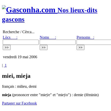
Nos lieux-dits
gascons
Recherche / Cèrca...
Lòcs :
Noms :
Prenoms :
vendredi 19 mai 2006
|
1
miei, mieja
français : milieu, demi
mieja
(prononcer entre "mieÿe" et "mieÿo") : demie (féminin)
Partager sur Facebook