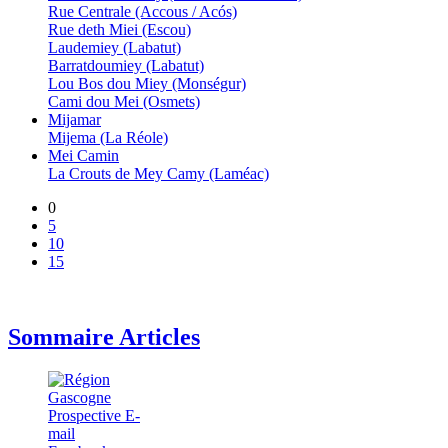
Rue Centrale (Accous / Acós)
Rue deth Miei (Escou)
Laudemiey (Labatut)
Barratdoumiey (Labatut)
Lou Bos dou Miey (Monségur)
Cami dou Mei (Osmets)
Mijamar
Mijema (La Réole)
Mei Camin
La Crouts de Mey Camy (Laméac)
0
5
10
15
Sommaire Articles