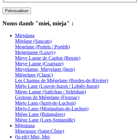
Noms damb "miei, mieja" :
Miejalana
Mijelane (Saucats)
Megelane (Portets / Portèth)
Meigelanne (Luxey)
Mieye Lanne de Capbat (Beuste)
Mieye Lanne (Coarraze)
Mieyelanne, Mieyelane (Igon)
Miégelane (Clarac)
Les Champs de Miégelane (Bordes-de-Rivière)
Miéjo Lane (Louvie-Juzon / Lobièr-Juson)
Miege Lanne (Saléchan / Seleishan)
Gestoun de Miégelane (Fronsac)
Miejo Lano (Juzet-de-Luchon)
Miejo-Lano (Montauban-de-Luchon)
Miége Lane (Balaguères)
Miége Lane (Lorp-Sentaraille)
Mijespasa
Migespaze (Saint-Côme)
(lo,eth) Miei, Mei