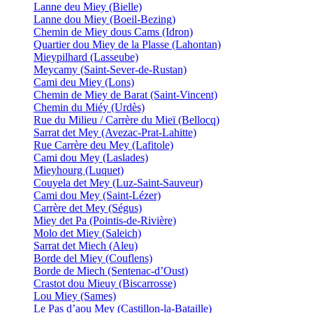
Lanne deu Miey (Bielle)
Lanne dou Miey (Boeil-Bezing)
Chemin de Miey dous Cams (Idron)
Quartier dou Miey de la Plasse (Lahontan)
Mieypilhard (Lasseube)
Meycamy (Saint-Sever-de-Rustan)
Cami deu Miey (Lons)
Chemin de Miey de Barat (Saint-Vincent)
Chemin du Miéy (Urdès)
Rue du Milieu / Carrère du Mieï (Bellocq)
Sarrat det Mey (Avezac-Prat-Lahitte)
Rue Carrère deu Mey (Lafitole)
Cami dou Mey (Laslades)
Mieyhourg (Luquet)
Couyela det Mey (Luz-Saint-Sauveur)
Cami dou Mey (Saint-Lézer)
Carrère det Mey (Ségus)
Miey det Pa (Pointis-de-Rivière)
Molo det Miey (Saleich)
Sarrat det Miech (Aleu)
Borde del Miey (Couflens)
Borde de Miech (Sentenac-d’Oust)
Crastot dou Mieuy (Biscarrosse)
Lou Miey (Sames)
Le Pas d’aou Mey (Castillon-la-Bataille)