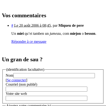
Vos commentaires
#
Le 20 août 2006 à 08:45
,
par
Miqueu de pere
Un
miei
qu’ei tamben un
jumeau
, com
miejon
o
besson
.
Répondre à ce message
Un gran de sau ?
(identification facultative)
Nom
[
Se connecter
]
Courriel (non publié)
Votre site web
Ajoutez votre commentaire ici