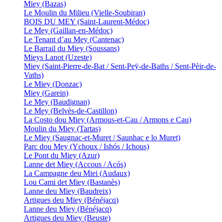
Miey (Bazas)
Le Moulin du Milieu (Vielle-Soubiran)
BOIS DU MEY (Saint-Laurent-Médoc)
Le Mey (Gaillan-en-Médoc)
Le Tenant d’au Mey (Cantenac)
Le Barrail du Miey (Soussans)
Mieys Lanot (Uzeste)
Miey (Saint-Pierre-de-Bat / Sent-Peÿ-de-Baths / Sent-Pèir-de-
Vaths)
Le Miey (Donzac)
Miey (Garein)
Le Mey (Baudignan)
Le Mey (Belvès-de-Castillon)
La Costo dou Miey (Armous-et-Cau / Armons e Cau)
Moulin du Miey (Tartas)
Le Miey (Saugnac-et-Muret / Saunhac e lo Muret)
Parc dou Mey (Ychoux / Ishós / Ichous)
Le Pont du Miey (Azur)
Lanne det Miey (Accous / Acós)
La Campagne deu Miei (Audaux)
Lou Cami det Miey (Bastanès)
Lanne deu Miey (Baudreix)
Artigues deu Miey (Bénéjacq)
Lanne deu Miey (Bénéjacq)
Artigues deu Miey (Beuste)