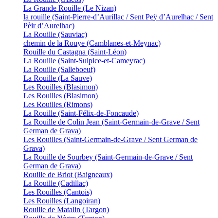
La Grande Rouille (Le Nizan)
la rouille (Saint-Pierre-d’Aurillac / Sent Peÿ d’Aurelhac / Sent
Pèir d’Aurelhac)
La Rouille (Sauviac)
chemin de la Rouye (Camblanes-et-Meynac)
Rouille du Castagna (Saint-Léon)
La Rouille (Saint-Sulpice-et-Cameyrac)
La Rouille (Salleboeuf)
La Rouille (La Sauve)
Les Rouilles (Blasimon)
Les Rouilles (Blasimon)
Les Rouilles (Rimons)
La Rouille (Saint-Félix-de-Foncaude)
La Rouille de Colin Jean (Saint-Germain-de-Grave / Sent
German de Grava)
Les Rouilles (Saint-Germain-de-Grave / Sent German de
Grava)
La Rouille de Sourbey (Saint-Germain-de-Grave / Sent
German de Grava)
Rouille de Briot (Baigneaux)
La Rouille (Cadillac)
Les Rouilles (Cantois)
Les Rouilles (Langoiran)
Rouille de Matalin (Targon)