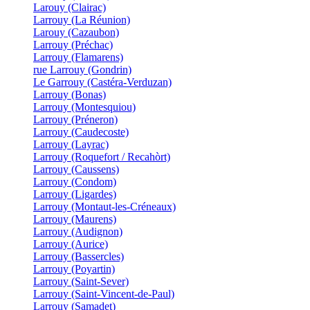
Larouy (Clairac)
Larrouy (La Réunion)
Larouy (Cazaubon)
Larrouy (Préchac)
Larrouy (Flamarens)
rue Larrouy (Gondrin)
Le Garrouy (Castéra-Verduzan)
Larrouy (Bonas)
Larrouy (Montesquiou)
Larrouy (Préneron)
Larrouy (Caudecoste)
Larrouy (Layrac)
Larrouy (Roquefort / Recahòrt)
Larrouy (Caussens)
Larrouy (Condom)
Larrouy (Ligardes)
Larrouy (Montaut-les-Créneaux)
Larrouy (Maurens)
Larrouy (Audignon)
Larrouy (Aurice)
Larrouy (Bassercles)
Larrouy (Poyartin)
Larrouy (Saint-Sever)
Larrouy (Saint-Vincent-de-Paul)
Larrouy (Samadet)