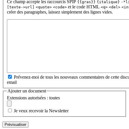
Ce champ accepte les raccourcis SPIP
{{gras}}
{italique}
-*l
et le code HTML
[texte->url]
<quote>
<code>
<q>
<del>
<in
créer des paragraphes, laissez simplement des lignes vides.
Prévenez-moi de tous les nouveaux commentaires de cette discu
email
Ajouter un document
Extensions autorisées : toutes
Je veux recevoir la Newsletter