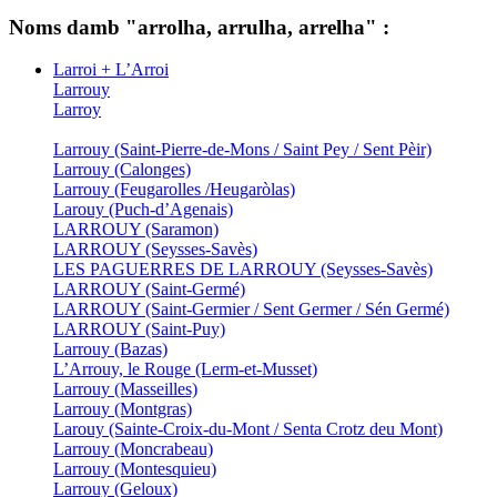
Noms damb "arrolha, arrulha, arrelha" :
Larroi + L’Arroi
Larrouy
Larroy
Larrouy (Saint-Pierre-de-Mons / Saint Pey / Sent Pèir)
Larrouy (Calonges)
Larrouy (Feugarolles /Heugaròlas)
Larouy (Puch-d’Agenais)
LARROUY (Saramon)
LARROUY (Seysses-Savès)
LES PAGUERRES DE LARROUY (Seysses-Savès)
LARROUY (Saint-Germé)
LARROUY (Saint-Germier / Sent Germer / Sén Germé)
LARROUY (Saint-Puy)
Larrouy (Bazas)
L’Arrouy, le Rouge (Lerm-et-Musset)
Larrouy (Masseilles)
Larrouy (Montgras)
Larouy (Sainte-Croix-du-Mont / Senta Crotz deu Mont)
Larrouy (Moncrabeau)
Larrouy (Montesquieu)
Larrouy (Geloux)