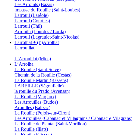
Les Arrouils (Bazas)
impasse du Rouille (Saint-Loubès)
Larrouil (Laréole)
Larrouil (Courties)
Larrouil (Thil)
Arrouilh (Lourdes / Lorda)
Larrouil (Lagraulet-Saint-Nicolas)
Larrolhat + (l’)Arrolhat
Larrouillat
L’Arrouillat (Mios)
L’Arrolha
La Rouille (Saint-Selve)
Chemin de la Rouille (Cestas)
La Rouille Martin (Bassens)
LAREILLE (Ségoufielle)
la rouille du Prado (Avensan)
La Rouille (Margaux)
Les Arrouilles (Budos)
Arouilles (Balizac)
La Rouille (Pujols-sur-Ciron)
Les Arrouilles (Cabanac-et-Villagrains / Cabanac-e-Vilagrans)
La Rouille de Plantat (Saint-Morillon)
La Rouille (Illats)
La Rouille (Giscos)