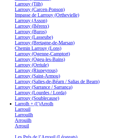
Larrouy (Tilh)
Larrouy (Carcen-Ponson)
Impasse de Larrouy (Orthevielle)
Larrouy (Asson)
Larrouy (Bérenx)
Larrouy (Buros)
Larrouy (Lasseube)
Larrouy (Bretagne-de-Marsan)
Chemin Larrouy (Lons)
Larrouy (Ogenne-Camptort)
Larrouy (Ogeu-les-Bains)
Larrouy (Orriule)
Larrouy (Riupeyrous)
Larrouy (Saint-Armou)
Larrouy (Salies-de-Béarn / Salias de Bearn)
Larrouy (Sarrance / Sarrança)
Larrouy (Lourdes / Lorda)
Larrouy (Soublecause)
Larrolh + (l’)Arrolh
Larrouil
Larrouilh
Arrouilh
Arrouil
Les Prés de l’Arrouil (Léogeats)