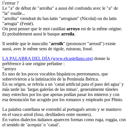
l’erreur ?
Le "a" de début de "arrolha" a aussi été confondu avec le "a" de
"la" rouille...
"arrolha" viendrait du bas-latin "arrogium" (Nicolaï) ou du latin
"arrugia" (Fenié).
On peut penser que le mot castillan
arroyo
est de la même origine.
Et probablement aussi le basque
arroila
.
Il semble que le masculin "
arrolh
" (prononcer "arrouil") existe
aussi, avec le même sens de rigole, ruisseau, fossé.
LA PALABRA DEL DÍA (www.elcastellano.org)
donne la
préférence à une origine prélatine :
"arroyo
Es uno de los pocos vocablos hispánicos prerromanos, que
sobrevivieron a la latinización de la Península Ibérica.
En su origen, se refería a un ’canal artificial para el paso del agua’ y
más tarde las ’largas galerías de las minas’, generalmente túneles
muy estrechos por los que apenas podían pasar los mineros y con
esa denotación fue acogido por los romanos y empleado por Plinio.
La palabra castellana se extendió al portugués arroio y se mantuvo
en el vasco arroil (foso, desfiladero entre montes).
En varios dialectos italianos aparecen formas como ruga, roggia, con
el sentido de ’acequia’ o ’canal’.