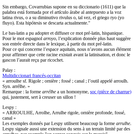
Sin embargo, Covarrubias supone en su diccionario (1611) que la
palabra está formada por el artículo árabe al antepuesto a la voz
latina rivus, o a su diminutivo rivulus o, tal vez, el griego ryo (yo
fluyo). Esta hipótesis se descarta actualmente."
Le bas-latin a pu adopter et diffuser ce mot pré-latin, hispanique.
Pour le mot espagnol
arroyo
, l’explication donnée plus haut suggère
son entrée directe dans le lexique, à partir du mot pré-latin.
Pour ce qui concerne l’espace aquitain, nous n’avons aucun élément
pour affirmer que cette racine existait avant la latinisation, et donc le
gascon l’aurait reçu par ricochet.
Palay :
Multidiccionari francés-occitan
« arroulhe sf. Rigole ; ornière ; fossé ; canal ; l’outil appelé arroulh.
Syn. arrélhe. »
Remarque : la forme
arrélhe
a un homonyme,
soc (pièce de charrue)
qui, justement, sert à creuser un sillon !
Lespy :
« ARROULHE, Arrolhe, Arrulhe rigole, ornière profonde, fossé,
canal »
Les exemples donnés par Lespy utilisent beaucoup la forme
arrulhe
.
Lespy signale aussi une extension du sens à un terrain limité par des