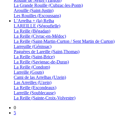
Rouille de Nègre (Targon)
La Grande Rouille (Cubzac-les-Ponts)
Arouille (Saint-Justin)
Les Rouilles (Escoussans)
L’Arrelha + (la) Relha
LAREILLE (Ségoufielle)
La Reille (Bégadan)
La Reille (Civrac-en-Médoc)
La Reille (Saint-Martin-Curton / Sent Martin de Curton)
Larreuille (Génissac)
Paguères de Lareille (Saint-Thomas)
La Reille (Saint-Brice)
La Reille (Savignac-de-Duras)
La Reille (Condom)
Larreille (Gouts)
Cami de las Arrelhas (Uzein)
Las Arreilles (Uzein)
La Reille (Escondeaux)
Larreille (Soublecause)
La Reille (Sainte-Croix-Volvestre)
0
5