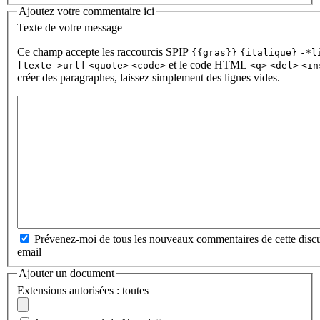
Ajoutez votre commentaire ici
Texte de votre message
Ce champ accepte les raccourcis SPIP
{{gras}}
{italique}
-*l
et le code HTML
[texte->url]
<quote>
<code>
<q>
<del>
<in
créer des paragraphes, laissez simplement des lignes vides.
Prévenez-moi de tous les nouveaux commentaires de cette discu
email
Ajouter un document
Extensions autorisées : toutes