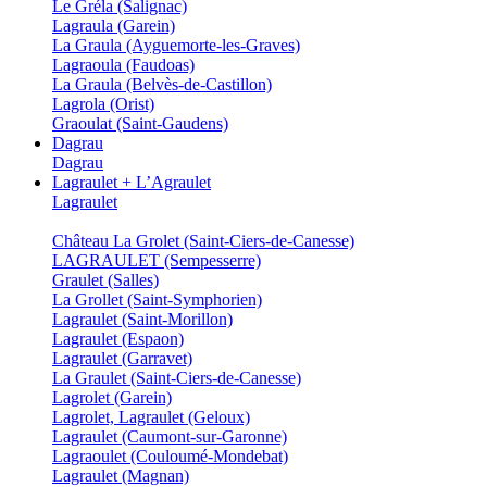
Le Gréla (Salignac)
Lagraula (Garein)
La Graula (Ayguemorte-les-Graves)
Lagraoula (Faudoas)
La Graula (Belvès-de-Castillon)
Lagrola (Orist)
Graoulat (Saint-Gaudens)
Dagrau
Dagrau
Lagraulet + L’Agraulet
Lagraulet
Château La Grolet (Saint-Ciers-de-Canesse)
LAGRAULET (Sempesserre)
Graulet (Salles)
La Grollet (Saint-Symphorien)
Lagraulet (Saint-Morillon)
Lagraulet (Espaon)
Lagraulet (Garravet)
La Graulet (Saint-Ciers-de-Canesse)
Lagrolet (Garein)
Lagrolet, Lagraulet (Geloux)
Lagraulet (Caumont-sur-Garonne)
Lagraoulet (Couloumé-Mondebat)
Lagraulet (Magnan)