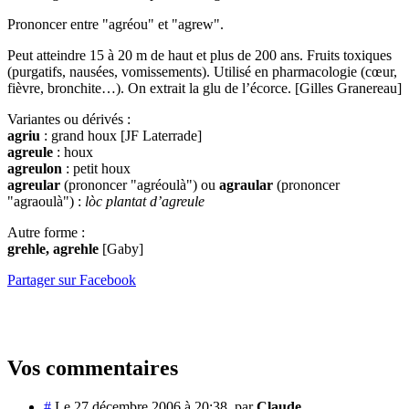
Prononcer entre "agréou" et "agrew".
Peut atteindre 15 à 20 m de haut et plus de 200 ans. Fruits toxiques
(purgatifs, nausées, vomissements). Utilisé en pharmacologie (cœur,
fièvre, bronchite…). On extrait la glu de l’écorce. [Gilles Granereau]
Variantes ou dérivés :
agriu
: grand houx [JF Laterrade]
agreule
: houx
agreulon
: petit houx
agreular
(prononcer "agréoulà") ou
agraular
(prononcer
"agraoulà") :
lòc plantat d’agreule
Autre forme :
grehle, agrehle
[Gaby]
Partager sur Facebook
Vos commentaires
#
Le 27 décembre 2006 à 20:38
,
par
Claude