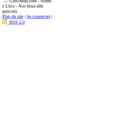
— Gasconha.com - Noms
e Lòcs -
Nos lieux-dits
gascons
Plan du site
|
Se connecter
|
RSS 2.0