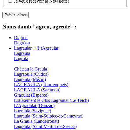
Je veux recevoir la Newsletter
Noms damb "agreu, agreule" :
Dagreu
Dagréou
Lagraular + (l’)Agraular
Lagraula
Lagrola
Château la Graula
Lagraoula (Cudos)
Lagraula (Mézin)
LAGRAULA (Tourrenquets)
LAGRAULA (Saramon)
Graoulat (Esperce)
Lotissement le Clos Lagraulat (Le Teich)
L’Agraoulat (Donzac)
Lagraula (Savignac)
Lagraula (Saint-Sulpice-et-Cameyrac)
La Graula (Landerrouat)
Lagraula (Saint-Martin-de-Sescas)