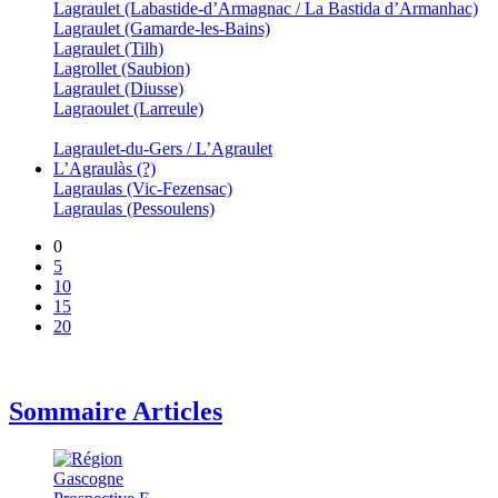
Lagraulet (Labastide-d’Armagnac / La Bastida d’Armanhac)
Lagraulet (Gamarde-les-Bains)
Lagraulet (Tilh)
Lagrollet (Saubion)
Lagraulet (Diusse)
Lagraoulet (Larreule)
Lagraulet-du-Gers / L’Agraulet
L’Agraulàs (?)
Lagraulas (Vic-Fezensac)
Lagraulas (Pessoulens)
0
5
10
15
20
Sommaire Articles