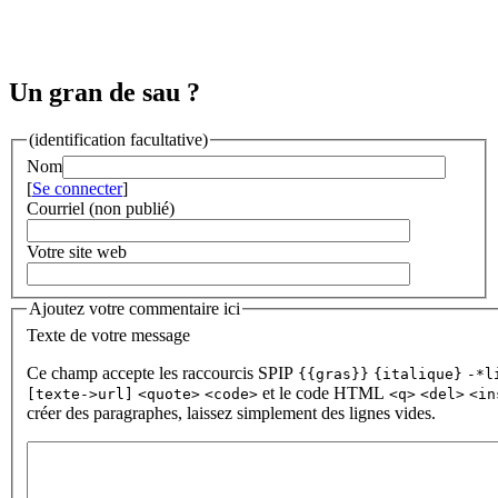
Un gran de sau ?
(identification facultative)
Nom
[
Se connecter
]
Courriel (non publié)
Votre site web
Ajoutez votre commentaire ici
Texte de votre message
Ce champ accepte les raccourcis SPIP
{{gras}}
{italique}
-*l
et le code HTML
[texte->url]
<quote>
<code>
<q>
<del>
<in
créer des paragraphes, laissez simplement des lignes vides.