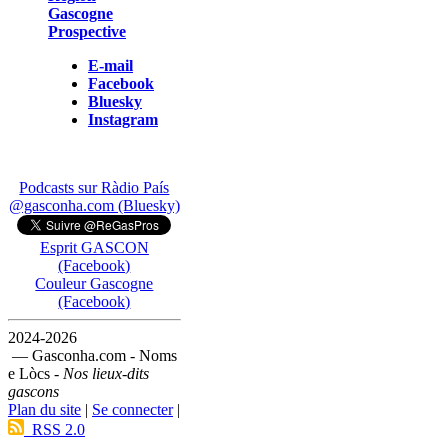
Gascogne
Prospective
E-mail
Facebook
Bluesky
Instagram
Podcasts sur Ràdio País
@gasconha.com (Bluesky)
Esprit GASCON
(Facebook)
Couleur Gascogne
(Facebook)
2024-2026
— Gasconha.com - Noms
e Lòcs -
Nos lieux-dits
gascons
Plan du site
|
Se connecter
|
RSS 2.0