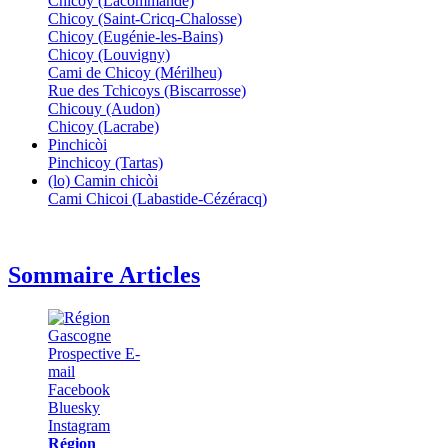
Chicoy (Lacommande)
Chicoy (Saint-Cricq-Chalosse)
Chicoy (Eugénie-les-Bains)
Chicoy (Louvigny)
Cami de Chicoy (Mérilheu)
Rue des Tchicoys (Biscarrosse)
Chicouy (Audon)
Chicoy (Lacrabe)
Pinchicòi
Pinchicoy (Tartas)
(lo) Camin chicòi
Cami Chicoi (Labastide-Cézéracq)
Sommaire Articles
Région