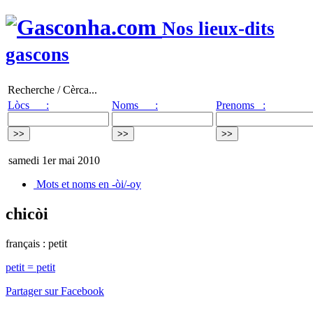
Nos lieux-dits
gascons
Recherche / Cèrca...
Lòcs :
Noms :
Prenoms :
samedi 1er mai 2010
Mots et noms en -òi/-oy
chicòi
français : petit
petit = petit
Partager sur Facebook