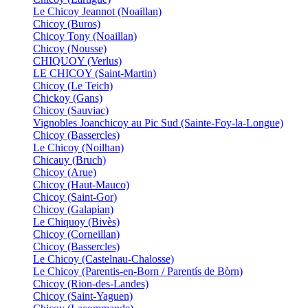
Le Chicoy Jeannot (Noaillan)
Chicoy (Buros)
Chicoy Tony (Noaillan)
Chicoy (Nousse)
CHIQUOY (Verlus)
LE CHICOY (Saint-Martin)
Chicoy (Le Teich)
Chickoy (Gans)
Chicoy (Sauviac)
Vignobles Joanchicoy au Pic Sud (Sainte-Foy-la-Longue)
Chicoy (Bassercles)
Le Chicoy (Noilhan)
Chicauy (Bruch)
Chicoy (Arue)
Chicoy (Haut-Mauco)
Chicoy (Saint-Gor)
Chicoy (Galapian)
Le Chiquoy (Bivès)
Chicoy (Corneillan)
Chicoy (Bassercles)
Le Chicoy (Castelnau-Chalosse)
Le Chicoy (Parentis-en-Born / Parentís de Bòrn)
Chicoy (Rion-des-Landes)
Chicoy (Saint-Yaguen)