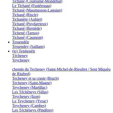
Tichane (Couloumé-Mondebat)
Le Tichané (Fustérouau)
Tichanè (Maumusson-Laguian)
Tichané (Riscle)
Tichanère (Aubiet)
Tichané (Puydarrieux)
Tichané (Bernède)
Tichené (Tarnos)
Tichané (Caumont)
Tessendèir
Tessendey (Saillans)
(lo) Teishenèir
Técheney
Teycheney
chemin du Techeney (Saint-Michel-de-Rieufret / Sent Miquèu
de Riufred)
Techeney et sa craste (Brach)
Techeney (Saint-Magne)
Teycheney (Martillac)
Les Téchéneys (Sillas)
Teycheney (Izon)
Le Teycheney (Yvrac)
Teycheney (Cambes)
Les Téchéneys (Pindères)