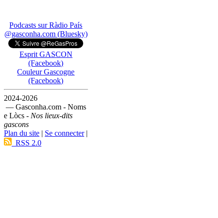
Podcasts sur Ràdio País
@gasconha.com (Bluesky)
Esprit GASCON
(Facebook)
Couleur Gascogne
(Facebook)
2024-2026
— Gasconha.com - Noms
e Lòcs -
Nos lieux-dits
gascons
Plan du site
|
Se connecter
|
RSS 2.0