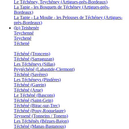
Le Téchéney, Teychéney (Artigues-près-Bordeaux)
La Tapie - les Bosquets de Téchéney (Artigues-près-
Bordeaux)
La Tapie - La Moulie - les Pelouses de Téchéney (Artigues-
près-Bordeaux)
(lo) Teishenèr
Teychenné
Teychené
Téchené
Téchéné (Troncens)
Téchéné (Sarraguzan)
Les Téchéneys (Sillas)
Peytéchéné (Labastide-Clermont)
Téchénè (Savères)
Les Téchéneys (Pindères)
Téchéné (Garein)
Téchéné (Arue)
Le Téchéné (Bascons)
Téchéné (Saint-Gein)
Téchéné (Birac-sur-Trec)
Téchéné (Pouy-Roquelaure)
Teyssené (Tonneins / Tonens)
Les Téchénès (Bézues-Bajon)
Téchéné (Manas-Bastanous)