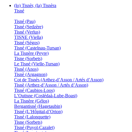
(lo) Tisnèr, (la) Tisnèra
Tisné
Tisné (Pau)
Tisné (Sedzère)
Tisné (Verlus)
TISNE (Viella)
Tisné (Ségos)
Tisné (Castelnau-Tursan)
La Tisnère (Peyre)
Tisne (Sorbets)
Le Tisné (Vielle-Tursan)
Tisné (Anos)
Tisnè (Argagnon)
Cot de Tisnès (Arthez-d’Asson / Artés d’Asson)
Tisnè (Arthez-d’Asson / Artés d’Asson)
Tisné (Caubios-Loos)
L’Outisne (Coslédaà-Lube-Boast)
La Tisnère (Gélos)
Bergantisné (Hagetaubin)
Tisné (L’Hôpital-d’Orion)
Tisné (Lalonquette)
Tisne (Sorbets)
Tisné (Puyol-Cazalet)