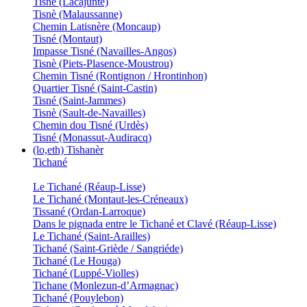
Tisné (Lacajunte)
Tisnè (Malaussanne)
Chemin Latisnère (Moncaup)
Tisné (Montaut)
Impasse Tisné (Navailles-Angos)
Tisnè (Piets-Plasence-Moustrou)
Chemin Tisné (Rontignon / Hrontinhon)
Quartier Tisné (Saint-Castin)
Tisné (Saint-Jammes)
Tisnè (Sault-de-Navailles)
Chemin dou Tisné (Urdès)
Tisné (Monassut-Audiracq)
(lo,eth) Tishanèr
Tichané
Le Tichané (Réaup-Lisse)
Le Tichané (Montaut-les-Créneaux)
Tissané (Ordan-Larroque)
Dans le pignada entre le Tichané et Clavé (Réaup-Lisse)
Le Tichané (Saint-Arailles)
Tichané (Saint-Griède / Sangriéde)
Tichané (Le Houga)
Tichané (Luppé-Violles)
Tichane (Monlezun-d’Armagnac)
Tichané (Pouylebon)