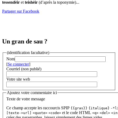
tessendèir
et
teishèir
(d’après la toponymie)...
Partager sur Facebook
Un gran de sau ?
(identification facultative)
Nom
[
Se connecter
]
Courriel (non publié)
Votre site web
Ajoutez votre commentaire ici
Texte de votre message
Ce champ accepte les raccourcis SPIP
{{gras}}
{italique}
-*l
et le code HTML
[texte->url]
<quote>
<code>
<q>
<del>
<in
créer des paragraphes, laissez simplement des lignes vides.