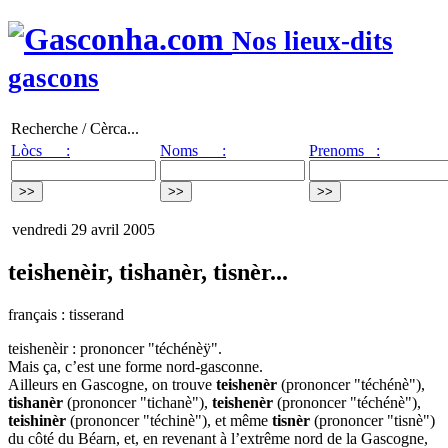
Nos lieux-dits
gascons
Recherche / Cèrca...
Lòcs :
Noms :
Prenoms :
vendredi 29 avril 2005
teishenèir, tishanèr, tisnèr...
français : tisserand
teishenèir : prononcer "téchénèÿ".
Mais ça, c’est une forme nord-gasconne.
Ailleurs en Gascogne, on trouve
teishenèr
(prononcer "téchénè"),
tishanèr
(prononcer "tichanè"),
teishenèr
(prononcer "téchénè"),
teishinèr
(prononcer "téchinè"), et même
tisnèr
(prononcer "tisnè")
du côté du Béarn, et, en revenant à l’extrême nord de la Gascogne,