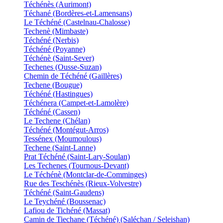
Téchénès (Aurimont)
Téchané (Bordères-et-Lamensans)
Le Téchéné (Castelnau-Chalosse)
Techenè (Mimbaste)
Téchéné (Nerbis)
Téchéné (Poyanne)
Téchénè (Saint-Sever)
Techenes (Ousse-Suzan)
Chemin de Téchéné (Gaillères)
Techene (Bougue)
Téchéné (Hastingues)
Téchénera (Campet-et-Lamolère)
Téchéné (Cassen)
Le Techene (Chélan)
Téchéné (Montégut-Arros)
Tessénex (Moumoulous)
Techene (Saint-Lanne)
Prat Téchéné (Saint-Lary-Soulan)
Les Techenes (Tournous-Devant)
Le Téchénè (Montclar-de-Comminges)
Rue des Teschénès (Rieux-Volvestre)
Téchéné (Saint-Gaudens)
Le Teychéné (Boussenac)
Lafiou de Tichéné (Massat)
Camin de Tiechane (Téchéné) (Saléchan / Seleishan)