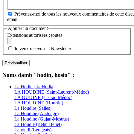
Prévenez-moi de tous les nouveaux commentaires de cette discu
email
Ajouter un document
Extensions autorisées : toutes
Je veux recevoir la Newsletter
Noms damb "hodin, hosin" :
La Hodina, la Hodia
LA HOUDINE (Saint-Laurent-Médoc)
LA OUDINE (Listrac-Médoc)
LA HOUDINE (Hourtin)
La Houdire (Salles)
La Houdine (Audenge)
La Houdine (Gujan-Mestras)
La Houdie (Belin-Beliet)
Lahoudi (Léogeats)