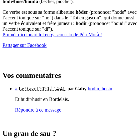
hode/hose/houda
(bêcher, piocher).
Ce verbe est sous sa forme alibertine
hòder
(prononcer "hode" avec
l’accent tonique sur "ho") dans le "Tot en gascon", qui donne aussi
un verbe équivalent et frère jumeau :
hodir
(prononcer "houdi" avec
l’accent tonique sur "di").
Prumèr diccionari tot en gascon : lo de Pèir Morà !
Partager sur Facebook
Vos commentaires
#
Le 9 avril 2020 à 14:41
,
par
Gaby
hodin, hosin
Et hudir/husir en Bordelais.
Répondre à ce message
Un gran de sau ?