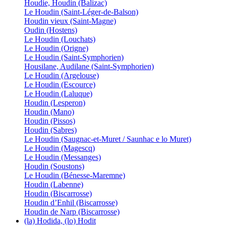
Houdie, Houdin (Balizac)
Le Houdin (Saint-Léger-de-Balson)
Houdin vieux (Saint-Magne)
Oudin (Hostens)
Le Houdin (Louchats)
Le Houdin (Origne)
Le Houdin (Saint-Symphorien)
Housilane, Audilane (Saint-Symphorien)
Le Houdin (Argelouse)
Le Houdin (Escource)
Le Houdin (Laluque)
Houdin (Lesperon)
Houdin (Mano)
Houdin (Pissos)
Houdin (Sabres)
Le Houdin (Saugnac-et-Muret / Saunhac e lo Muret)
Le Houdin (Magescq)
Le Houdin (Messanges)
Houdin (Soustons)
Le Houdin (Bénesse-Maremne)
Houdin (Labenne)
Houdin (Biscarrosse)
Houdin d’Enhil (Biscarrosse)
Houdin de Narp (Biscarrosse)
(la) Hodida, (lo) Hodit