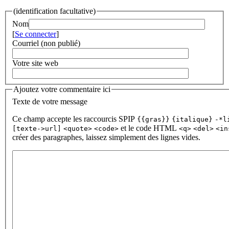
(identification facultative)
Nom
[
Se connecter
]
Courriel (non publié)
Votre site web
Ajoutez votre commentaire ici
Texte de votre message
Ce champ accepte les raccourcis SPIP
{{gras}}
{italique}
-*l
et le code HTML
[texte->url]
<quote>
<code>
<q>
<del>
<in
créer des paragraphes, laissez simplement des lignes vides.