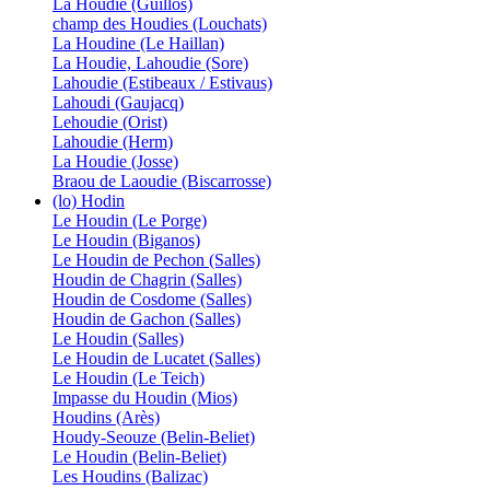
La Houdie (Guillos)
champ des Houdies (Louchats)
La Houdine (Le Haillan)
La Houdie, Lahoudie (Sore)
Lahoudie (Estibeaux / Estivaus)
Lahoudi (Gaujacq)
Lehoudie (Orist)
Lahoudie (Herm)
La Houdie (Josse)
Braou de Laoudie (Biscarrosse)
(lo) Hodin
Le Houdin (Le Porge)
Le Houdin (Biganos)
Le Houdin de Pechon (Salles)
Houdin de Chagrin (Salles)
Houdin de Cosdome (Salles)
Houdin de Gachon (Salles)
Le Houdin (Salles)
Le Houdin de Lucatet (Salles)
Le Houdin (Le Teich)
Impasse du Houdin (Mios)
Houdins (Arès)
Houdy-Seouze (Belin-Beliet)
Le Houdin (Belin-Beliet)
Les Houdins (Balizac)