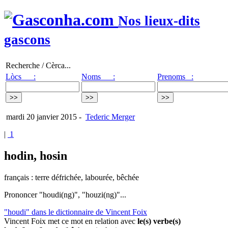
Nos lieux-dits
gascons
Recherche / Cèrca...
Lòcs :
Noms :
Prenoms :
mardi 20 janvier 2015
-
Tederic Merger
|
1
hodin, hosin
français : terre défrichée, labourée, bêchée
Prononcer "houdi(ng)", "houzi(ng)"...
"houdi" dans le dictionnaire de Vincent Foix
Vincent Foix met ce mot en relation avec
le(s) verbe(s)