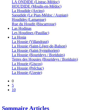
LA ONDIDE (Listrac-Médoc)
HOUDIDE (Moulis-en-Médoc)
La Houdide (Arcins)
Saoudide (Le Pian-Médoc / Aupian)
Houdides (Lamarque)
Rue du Houdit (Biscarrosse)
Las Hodinas
Les Houdines (Pauillac)
La Hosia
La Housie (Villandraut)
La Housie (Saint-Léger-de-Balson)
La Housie (Saint-Symphorien)
La Housie (Bourideys / Boriduirs)
Terres des Housies (Bourideys / Boriduirs)
La Houzie (Giscos)
La Housie (Préchac)
La Housie (Uzeste)
0
5
10
Sommaire Articles