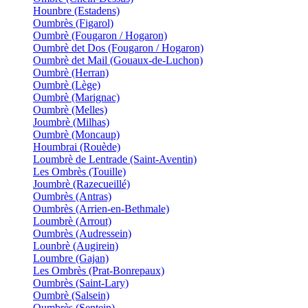
Hounbre (Estadens)
Oumbrès (Figarol)
Oumbrè (Fougaron / Hogaron)
Oumbrè det Dos (Fougaron / Hogaron)
Oumbrè det Mail (Gouaux-de-Luchon)
Oumbrè (Herran)
Oumbrè (Lège)
Oumbrè (Marignac)
Oumbrè (Melles)
Joumbrè (Milhas)
Oumbrè (Moncaup)
Houmbrai (Rouède)
Loumbrè de Lentrade (Saint-Aventin)
Les Ombrès (Touille)
Joumbrè (Razecueillé)
Oumbrès (Antras)
Oumbrès (Arrien-en-Bethmale)
Loumbrè (Arrout)
Oumbrès (Audressein)
Lounbrè (Augirein)
Loumbre (Gajan)
Les Ombrès (Prat-Bonrepaux)
Oumbrès (Saint-Lary)
Oumbrè (Salsein)
Oumbrès (Sentein)