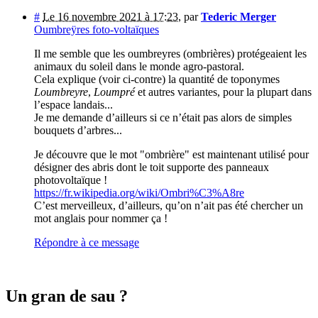
#
Le 16 novembre 2021 à 17:23
,
par
Tederic Merger
Oumbreÿres foto-voltaïques
Il me semble que les oumbreyres (ombrières) protégeaient les
animaux du soleil dans le monde agro-pastoral.
Cela explique (voir ci-contre) la quantité de toponymes
Loumbreyre
,
Loumpré
et autres variantes, pour la plupart dans
l’espace landais...
Je me demande d’ailleurs si ce n’était pas alors de simples
bouquets d’arbres...
Je découvre que le mot "ombrière" est maintenant utilisé pour
désigner des abris dont le toit supporte des panneaux
photovoltaïque !
https://fr.wikipedia.org/wiki/Ombri%C3%A8re
C’est merveilleux, d’ailleurs, qu’on n’ait pas été chercher un
mot anglais pour nommer ça !
Répondre à ce message
Un gran de sau ?