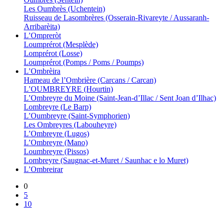
Les Oumbrès (Uchentein)
Ruisseau de Lasombrères (Osserain-Rivareyte / Aussaranh-
Arribarèita)
L’Ompreròt
Loumprérot (Mesplède)
Lomprérot (Losse)
Loumprérot (Pomps / Poms / Poumps)
L’Ombrèira
Hameau de l’Ombrière (Carcans / Carcan)
L’OUMBREYRE (Hourtin)
L’Ombreyre du Moine (Saint-Jean-d’Illac / Sent Joan d’Ilhac)
Lombreyre (Le Barp)
L’Oumbreyre (Saint-Symphorien)
Les Ombreyres (Labouheyre)
L’Ombreyre (Lugos)
L’Ombreyre (Mano)
Loumbreyre (Pissos)
Lombreyre (Saugnac-et-Muret / Saunhac e lo Muret)
L’Ombreirar
0
5
10