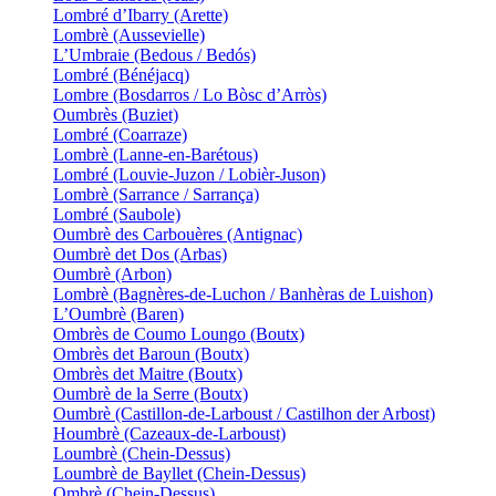
Lombré d’Ibarry (Arette)
Lombrè (Aussevielle)
L’Umbraie (Bedous / Bedós)
Lombré (Bénéjacq)
Lombre (Bosdarros / Lo Bòsc d’Arròs)
Oumbrès (Buziet)
Lombré (Coarraze)
Lombrè (Lanne-en-Barétous)
Lombré (Louvie-Juzon / Lobièr-Juson)
Lombrè (Sarrance / Sarrança)
Lombré (Saubole)
Oumbrè des Carbouères (Antignac)
Oumbrè det Dos (Arbas)
Oumbrè (Arbon)
Lombrè (Bagnères-de-Luchon / Banhèras de Luishon)
L’Oumbrè (Baren)
Ombrès de Coumo Loungo (Boutx)
Ombrès det Baroun (Boutx)
Ombrès det Maitre (Boutx)
Oumbrè de la Serre (Boutx)
Oumbrè (Castillon-de-Larboust / Castilhon der Arbost)
Houmbrè (Cazeaux-de-Larboust)
Loumbrè (Chein-Dessus)
Loumbrè de Bayllet (Chein-Dessus)
Ombrè (Chein-Dessus)