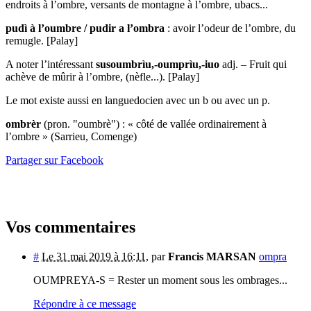
endroits à l’ombre, versants de montagne à l’ombre, ubacs...
pudì à l’oumbre / pudir a l’ombra
: avoir l’odeur de l’ombre, du
remugle. [Palay]
A noter l’intéressant
susoumbrìu,-oumprìu,-iuo
adj. – Fruit qui
achève de mûrir à l’ombre, (nèfle...). [Palay]
Le mot existe aussi en languedocien avec un b ou avec un p.
ombrèr
(pron. "oumbrè") : « côté de vallée ordinairement à
l’ombre » (Sarrieu, Comenge)
Partager sur Facebook
Vos commentaires
#
Le 31 mai 2019 à 16:11
,
par
Francis MARSAN
ompra
OUMPREYA-S = Rester un moment sous les ombrages...
Répondre à ce message