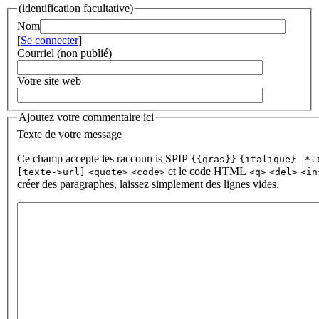
(identification facultative)
Nom
[
Se connecter
]
Courriel (non publié)
Votre site web
Ajoutez votre commentaire ici
Texte de votre message
Ce champ accepte les raccourcis SPIP
{{gras}}
{italique}
-*l
et le code HTML
[texte->url]
<quote>
<code>
<q>
<del>
<in
créer des paragraphes, laissez simplement des lignes vides.