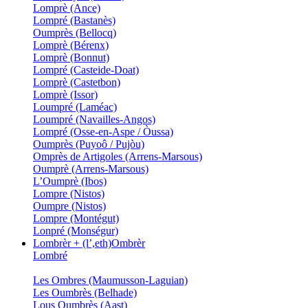
Lomprè (Ance)
Lompré (Bastanès)
Oumprès (Bellocq)
Lomprè (Bérenx)
Lomprè (Bonnut)
Lompré (Casteide-Doat)
Lomprè (Castetbon)
Lomprè (Issor)
Loumpré (Laméac)
Loumpré (Navailles-Angos)
Lompré (Osse-en-Aspe / Òussa)
Oumprès (Puyoô / Pujòu)
Omprès de Artigoles (Arrens-Marsous)
Oumprè (Arrens-Marsous)
L’Oumprè (Ibos)
Lompre (Nistos)
Oumpre (Nistos)
Lompre (Montégut)
Lonpré (Monségur)
Lombrèr + (l’,eth)Ombrèr
Lombré
Les Ombres (Maumusson-Laguian)
Les Oumbrès (Belhade)
Lous Oumbrès (Aast)