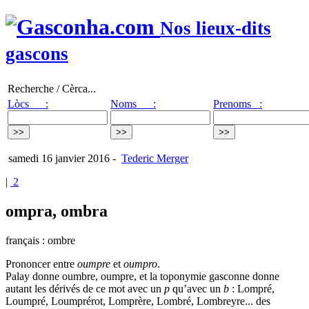
Nos lieux-dits
gascons
Recherche / Cèrca...
Lòcs :
Noms :
Prenoms :
samedi 16 janvier 2016
-
Tederic Merger
|
2
ompra, ombra
français : ombre
Prononcer entre
oumpre
et
oumpro
.
Palay donne oumbre, oumpre, et la toponymie gasconne donne
autant les dérivés de ce mot avec un
p
qu’avec un
b
: Lompré,
Loumpré, Loumprérot, Lomprère, Lombré, Lombreyre... des