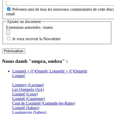
Prévenez-moi de tous les nouveaux commentaires de cette discu
email
Ajouter un document
Extensions autorisées : toutes
Je veux recevoir la Newsletter
Noms damb "ompra, ombra" :
Lomprèr + (l’)Omprèr, Lomprèir + (l’)Omprèir
Lompré
Lomprey (Lucmau)
Les Oumprès (Arx)
Lompré (Losse)
Lomprè (Caupenne)
Cout de Loumpré (Gamarde-les-Bains)
Lomprè (Sabres)
Loumpreyre (Sabres)