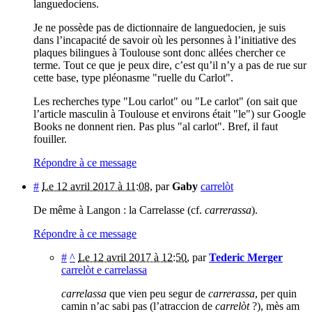
languedociens.
Je ne possède pas de dictionnaire de languedocien, je suis
dans l’incapacité de savoir où les personnes à l’initiative des
plaques bilingues à Toulouse sont donc allées chercher ce
terme. Tout ce que je peux dire, c’est qu’il n’y a pas de rue sur
cette base, type pléonasme "ruelle du Carlot".
Les recherches type "Lou carlot" ou "Le carlot" (on sait que
l’article masculin à Toulouse et environs était "le") sur Google
Books ne donnent rien. Pas plus "al carlot". Bref, il faut
fouiller.
Répondre à ce message
#
Le 12 avril 2017 à 11:08
,
par
Gaby
carrelòt
De même à Langon : la Carrelasse (cf.
carrerassa
).
Répondre à ce message
#
^
Le 12 avril 2017 à 12:50
,
par
Tederic Merger
carrelòt e carrelassa
carrelassa
que vien peu segur de
carrerassa
, per quin
camin n’ac sabi pas (l’atraccion de
carrelòt
?), mès am