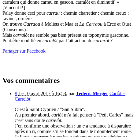
carralem qui donne carrau en gascon, carralòt en diminutif. »
[Vincent P.]
Palay donne ceci pour
carrau
: chemin charretier ; chemin creux ;
ravine ; ornière
On trouve
Carraou
à Moliets et Maa et
La Carraou
à Ercé et Oust
(Couserans).
Mais
carralòt
ne semble pas bien présent en toponymie gasconne.
Peut-être modifié en
carrelòt
par l’attraction de
carreròt
?
Partager sur Facebook
Vos commentaires
#
Le 10 avril 2017 à 16:53
,
par
Tederic Merger
Carlòt =
Carrelòt
C’est à Saint-Cyprien / "San Subra".
Au premier abord,
carlòt
m’a fait penser à "Petit Carles" mais
c’est sans doute
carrelòt
.
J’en confirme une observation : un
e
a tendance à disparaitre
après un rr, comme s’il se fondait dans le r doublement roulé.
Je l’avais remarqué pour les
e
suivant un
arr
prosthétique :