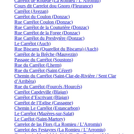
Carrélot de Rouède (La Romieu / L’Arromiu)
Cours dit Carrelot dou Gnoro (Fleurance)
Carrélot (Avezan)
Carrélot du Coulon (Donzac)
Rue Carrélot Coulon (Donzac)
Rue Carrélot de la Couturière (Donzac)
Rue Carrélot de la Forge (Donzac)
Rue Carrélot du Presbytère (Donzac)
Le Carrélot (Auch)
Rue Biscarra (Quarellot du Biscarra) (Auch)
Carrélot de la Brèche (Mauvezin)
Passage du Carrélot (Soustons)
Rue du Carrélot (Lherm)
Rue du Carrélot (Saint-Cézert)
Chemin du Carrélot (Saint-Clar-de-Rivière / Sent Clar
d’Arribèra)
Rue du Carrélot (Fourcés /Hourcés)
Carrélot Capdeville (Blajan)
Carrélot d’Escrivant (Blajan)
Carrélot de l’Eglise (Cassagne)
Chemin Le Carrélot (Estancarbon)
Le Carrélot (Mazères-sur-Salat)
Le Carélot (Saint-Martory)
Carrelot de las Flors (La Romieu / L’Arromiu)
Carrelot des Festayres (La Romieu / L’Arromiu)