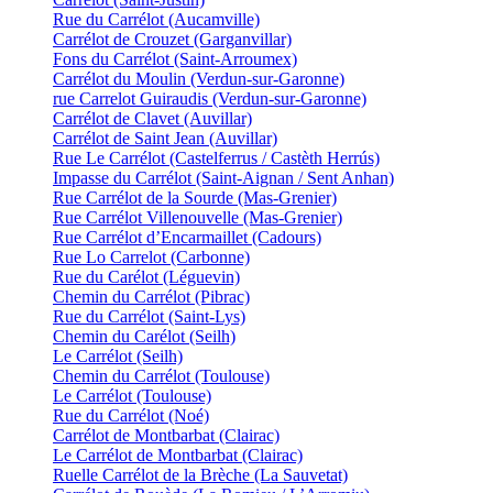
Rue du Carrélot (Aucamville)
Carrélot de Crouzet (Garganvillar)
Fons du Carrélot (Saint-Arroumex)
Carrélot du Moulin (Verdun-sur-Garonne)
rue Carrelot Guiraudis (Verdun-sur-Garonne)
Carrélot de Clavet (Auvillar)
Carrélot de Saint Jean (Auvillar)
Rue Le Carrélot (Castelferrus / Castèth Herrús)
Impasse du Carrélot (Saint-Aignan / Sent Anhan)
Rue Carrélot de la Sourde (Mas-Grenier)
Rue Carrélot Villenouvelle (Mas-Grenier)
Rue Carrélot d’Encarmaillet (Cadours)
Rue Lo Carrelot (Carbonne)
Rue du Carélot (Léguevin)
Chemin du Carrélot (Pibrac)
Rue du Carrélot (Saint-Lys)
Chemin du Carélot (Seilh)
Le Carrélot (Seilh)
Chemin du Carrélot (Toulouse)
Le Carrélot (Toulouse)
Rue du Carrélot (Noé)
Carrélot de Montbarbat (Clairac)
Le Carrélot de Montbarbat (Clairac)
Ruelle Carrélot de la Brèche (La Sauvetat)