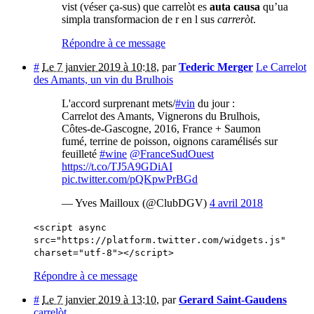
vist (véser ça-sus) que carrelòt es
auta causa
qu’ua
simpla transformacion de r en l sus
carreròt
.
Répondre à ce message
#
Le 7 janvier 2019 à 10:18
,
par
Tederic Merger
Le Carrelot
des Amants, un vin du Brulhois
L'accord surprenant mets/
#vin
du jour :
Carrelot des Amants, Vignerons du Brulhois,
Côtes-de-Gascogne, 2016, France + Saumon
fumé, terrine de poisson, oignons caramélisés sur
feuilleté
#wine
@FranceSudOuest
https://t.co/TJ5A9GDiAI
pic.twitter.com/pQKpwPrBGd
— Yves Mailloux (@ClubDGV)
4 avril 2018
<script async
src="https://platform.twitter.com/widgets.js"
charset="utf-8"></script>
Répondre à ce message
#
Le 7 janvier 2019 à 13:10
,
par
Gerard Saint-Gaudens
carrelòt