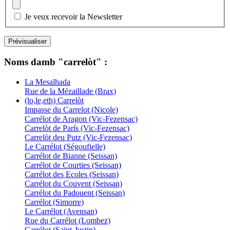
Je veux recevoir la Newsletter
Noms damb "carrelòt" :
La Mesalhada
Rue de la Mézaillade (Brax)
(lo,le,eth) Carrelòt
Impasse du Carrelot (Nicole)
Carrélot de Aragon (Vic-Fezensac)
Carrelòt de París (Vic-Fezensac)
Carrelòt deu Putz (Vic-Fezensac)
Le Carrélot (Ségoufielle)
Carrélot de Bianne (Seissan)
Carrélot de Courties (Seissan)
Carrélot des Ecoles (Seissan)
Carrélot du Couvent (Seissan)
Carrélot du Padouent (Seissan)
Carrélot (Simorre)
Le Carrélot (Avensan)
Rue du Carrélot (Lombez)
Carrélot (Saint-Justin)