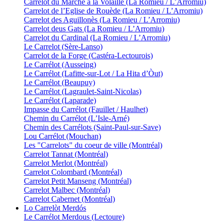
Carrelot du Marché à la Volaille (La Romieu / L’Arromiu)
Carrelot de l’Eglise de Rouède (La Romieu / L’Arromiu)
Carrelot des Aguillonès (La Romieu / L’Arromiu)
Carrelot deus Gats (La Romieu / L’Arromiu)
Carrelot du Cardinal (La Romieu / L’Arromiu)
Le Carrelot (Sère-Lanso)
Carrelot de la Forge (Castéra-Lectourois)
Le Carrélot (Ausseing)
Le Carrélot (Lafitte-sur-Lot / La Hita d’Òut)
Le Carrélot (Beaupuy)
Le Carrélot (Lagraulet-Saint-Nicolas)
Le Carrélot (Laparade)
Impasse du Carrélot (Fauillet / Haulhet)
Chemin du Carrélot (L’Isle-Arné)
Chemin des Carrélots (Saint-Paul-sur-Save)
Lou Carrélot (Mouchan)
Les "Carrelots" du coeur de ville (Montréal)
Carrelot Tannat (Montréal)
Carrelot Merlot (Montréal)
Carrelot Colombard (Montréal)
Carrelot Petit Manseng (Montréal)
Carrelot Malbec (Montréal)
Carrelot Cabernet (Montréal)
Lo Carrelòt Merdós
Le Carrélot Merdous (Lectoure)