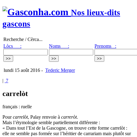
Nos lieux-dits
gascons
Recherche / Cèrca...
Lòcs :
Noms :
Prenoms :
lundi 15 août 2016
-
Tederic Merger
|
7
carrelòt
français : ruelle
Pour
carrelòt
, Palay renvoie à
carreròt
.
Mais l’étymologie semble partiellement différente :
« Dans tout l’Est de la Gascogne, on trouve cette forme carrelòt :
elle ne semble pas formée sur l’héritier de carrariam mais plutôt sur