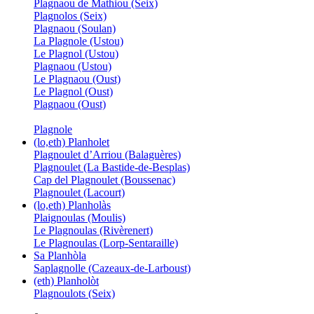
Plagnaou de Mathiou (Seix)
Plagnolos (Seix)
Plagnaou (Soulan)
La Plagnole (Ustou)
Le Plagnol (Ustou)
Plagnaou (Ustou)
Le Plagnaou (Oust)
Le Plagnol (Oust)
Plagnaou (Oust)
Plagnole
(lo,eth) Planholet
Plagnoulet d’Arriou (Balaguères)
Plagnoulet (La Bastide-de-Besplas)
Cap del Plagnoulet (Boussenac)
Plagnoulet (Lacourt)
(lo,eth) Planholàs
Plaignoulas (Moulis)
Le Plagnoulas (Rivèrenert)
Le Plagnoulas (Lorp-Sentaraille)
Sa Planhòla
Saplagnolle (Cazeaux-de-Larboust)
(eth) Planholòt
Plagnoulots (Seix)