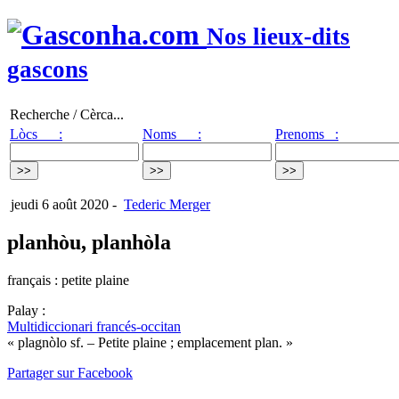
Nos lieux-dits
gascons
Recherche / Cèrca...
Lòcs :
Noms :
Prenoms :
jeudi 6 août 2020
-
Tederic Merger
planhòu, planhòla
français : petite plaine
Palay :
Multidiccionari francés-occitan
« plagnòlo sf. – Petite plaine ; emplacement plan. »
Partager sur Facebook