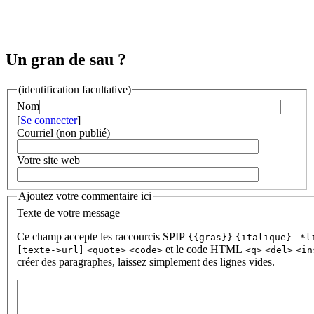
Un gran de sau ?
(identification facultative)
Nom
[
Se connecter
]
Courriel (non publié)
Votre site web
Ajoutez votre commentaire ici
Texte de votre message
Ce champ accepte les raccourcis SPIP
{{gras}}
{italique}
-*l
et le code HTML
[texte->url]
<quote>
<code>
<q>
<del>
<in
créer des paragraphes, laissez simplement des lignes vides.