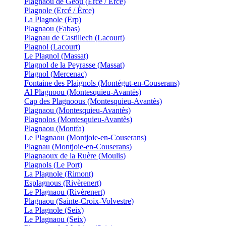
Plagnaou de Geou (Ercé / Èrce)
Plagnole (Ercé / Èrce)
La Plagnole (Erp)
Plagnaou (Fabas)
Plagnau de Castillech (Lacourt)
Plagnol (Lacourt)
Le Plagnol (Massat)
Plagnol de la Peyrasse (Massat)
Plagnol (Mercenac)
Fontaine des Plaignols (Montégut-en-Couserans)
Al Plagnoou (Montesquieu-Avantès)
Cap des Plagnoous (Montesquieu-Avantès)
Plagnaou (Montesquieu-Avantès)
Plagnolos (Montesquieu-Avantès)
Plagnaou (Montfa)
Le Plagnaou (Montjoie-en-Couserans)
Plagnau (Montjoie-en-Couserans)
Plagnaoux de la Ruère (Moulis)
Plagnols (Le Port)
La Plagnole (Rimont)
Esplagnous (Rivèrenert)
Le Plagnaou (Rivèrenert)
Plagnaou (Sainte-Croix-Volvestre)
La Plagnole (Seix)
Le Plagnaou (Seix)