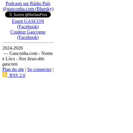
Podcasts sur Ràdio País
@gasconha.com (Bluesky)
Esprit GASCON
(Facebook)
Couleur Gascogne
(Facebook)
2024-2026
— Gasconha.com - Noms
e Lòcs -
Nos lieux-dits
gascons
Plan du site
|
Se connecter
|
RSS 2.0