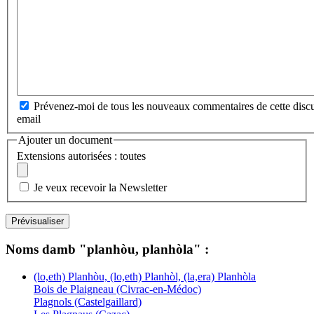
Prévenez-moi de tous les nouveaux commentaires de cette discu
email
Ajouter un document
Extensions autorisées : toutes
Je veux recevoir la Newsletter
Noms damb "planhòu, planhòla" :
(lo,eth) Planhòu, (lo,eth) Planhòl, (la,era) Planhòla
Bois de Plaigneau (Civrac-en-Médoc)
Plagnols (Castelgaillard)