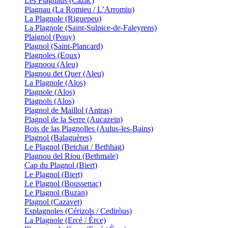
Les Plagnaus (Cazac)
Plagnau (La Romieu / L’Arromiu)
La Plagnole (Riguepeu)
La Plagnole (Saint-Sulpice-de-Faleyrens)
Plaignol (Pouy)
Plagnol (Saint-Plancard)
Plagnoles (Eoux)
Plagnoou (Aleu)
Plagnou det Quer (Aleu)
La Plagnole (Alos)
Plagnole (Alos)
Plagnols (Alos)
Plagnol de Maillol (Antras)
Plagnol de la Serre (Aucazein)
Bois de las Plagnolles (Aulus-les-Bains)
Plagnol (Balaguères)
Le Plagnol (Betchat / Bethhag)
Plagnou del Riou (Bethmale)
Cap du Plagnol (Biert)
Le Plagnol (Biert)
Le Plagnol (Boussenac)
Le Plagnol (Buzan)
Plagnol (Cazavet)
Esplagnoles (Cérizols / Cediròus)
La Plagnole (Ercé / Èrce)