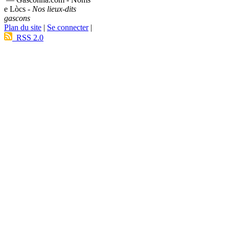
e Lòcs -
Nos lieux-dits
gascons
Plan du site
|
Se connecter
|
RSS 2.0