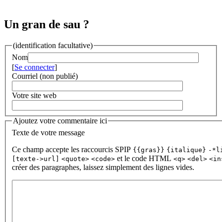
Un gran de sau ?
(identification facultative)
Nom
[
Se connecter
]
Courriel (non publié)
Votre site web
Ajoutez votre commentaire ici
Texte de votre message
Ce champ accepte les raccourcis SPIP
{{gras}}
{italique}
-*l
et le code HTML
[texte->url]
<quote>
<code>
<q>
<del>
<in
créer des paragraphes, laissez simplement des lignes vides.