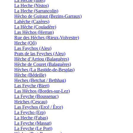
La Heche (Ilhet)
La Heche (Nistos)
La Heche (Sarrancolin)
Hècho de Guiraut (Bezins-Garraux)
Lahèche (Cazères)
La Hèche (Couladère)
Las Hèchos (Herran)
Rue des Hèches (Rieux-Volvestre)
Heche (Oô)
Las Faychos (Aleu)
Prats de las Feyches (Aleu)
Hèche d’Arriou (Balaguères)
Hèche de Couret (Balaguères)
Hèches (La Bastide-de-Besplas)
Hèche (Bédeille)
Heches (Betchat / Bethhag)
Las Feyche (Biert)
Las Hèchos (Bordes-sur-Lez)
La Feyche (Boussenac)
Heiches (Cescau)
Las Feychos (Ercé / Èrce)
La Feycho (Erp)
La Heche (Fabas)
La Feyche (Massat)
La Feyche (Le Port)