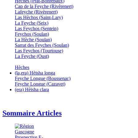
Hèches (Prat-Bonrepaux)
Cap de la Feyche (Rivèrenert)
Lafeyche (Rivèrenert)
Las Hèchos (Saint-Lary)
La Feyche (Seix)
Las Feychos (Sentein)
Feychos (Soulan)
La Hèche (Soulan)
Sarrat des Feyches (Soulan)
Las Feychos (Tourtouse)
La Feyche (Oust)
Hèches
(la,era) Hèisha longa
Feyche Longue (Boussenac)
Feyche Longue (Cazavet)
(era) Hèisha clara
Sommaire Articles