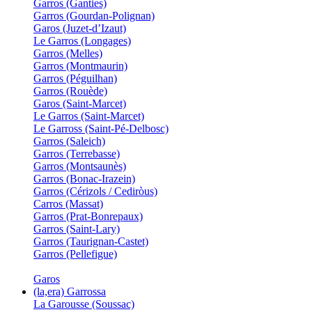
Garros (Ganties)
Garros (Gourdan-Polignan)
Garos (Juzet-d’Izaut)
Le Garros (Longages)
Garros (Melles)
Garros (Montmaurin)
Garros (Péguilhan)
Garros (Rouède)
Garos (Saint-Marcet)
Le Garros (Saint-Marcet)
Le Garross (Saint-Pé-Delbosc)
Garros (Saleich)
Garros (Terrebasse)
Garros (Montsaunès)
Garros (Bonac-Irazein)
Garros (Cérizols / Cediròus)
Carros (Massat)
Garros (Prat-Bonrepaux)
Garros (Saint-Lary)
Garros (Taurignan-Castet)
Garros (Pellefigue)
Garos
(la,era) Garrossa
La Garousse (Soussac)