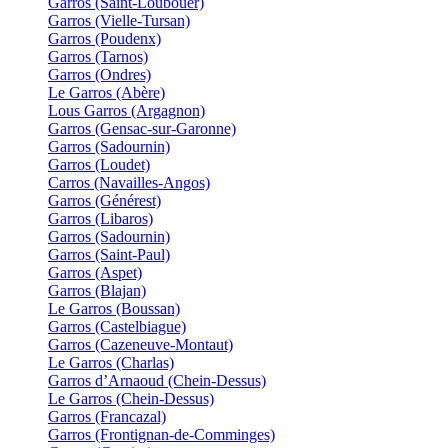
Garros (Saint-Loubouer)
Garros (Vielle-Tursan)
Garros (Poudenx)
Garros (Tarnos)
Garros (Ondres)
Le Garros (Abère)
Lous Garros (Argagnon)
Garros (Gensac-sur-Garonne)
Garros (Sadournin)
Garros (Loudet)
Carros (Navailles-Angos)
Garros (Générest)
Garros (Libaros)
Garros (Sadournin)
Garros (Saint-Paul)
Garros (Aspet)
Garros (Blajan)
Le Garros (Boussan)
Garros (Castelbiague)
Garros (Cazeneuve-Montaut)
Le Garros (Charlas)
Garros d’Arnaoud (Chein-Dessus)
Le Garros (Chein-Dessus)
Garros (Francazal)
Garros (Frontignan-de-Comminges)