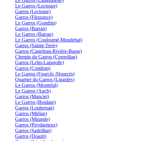
Le Garros (Labastidette)
Le Garros (Lectoure)
Garros (Lectoure)
Garros (Fleurance)
Le Garros (Gondrin)
Garros (Barran)
Le Garros (Barran)
Le Garros (Couloumé-Mondebat)
Garros (Sainte-Terre)
Garros (Castelnau-Rivière-Basse)
Chemin du Garros (Corneillan)
Garros (Lelin-Lapujolle)
Garros (Condom)
Le Garros (Fourcés /Hourcés)
Quartier du Garros (Ligardes)
Le Garros (Montréal)
Le Garros (Auch)
Garros (Manciet)
Le Garros (Boulaur)
Garros (Loubersan)
Garros (Miélan)
Garros (Mirande)
Garros (Puydarrieux)
Garros (Sadeillan)
Garros (Doazit)