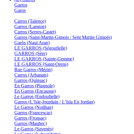
Garros
Garos
Carros (Talence)
Garros (Langon)
Carros (Serres-Castet)
Garros (Saint-Martin-Gimois / Sent Martin Gimoés)
Garòs (Naut Aran)
LE GARROS (Ségoufielle)
GARROS (Sère)
LE GARROS (Sainte-Gemme)
LE GARROS (Saint-Orens)
Rue Garros (Mézin)
Carros (Arbanats)
Garros (Quinsac)
En Garros (Plagnole)
En Garros (Encausse)
Le Garros (Endoufielle)
Garros (L’Isle-Jourdain / L’Isla En Jordan)
Le Garros (Noilhan)
Garros (Francescas)
Garros (Fronsac)
Garros (Maubec)
Le Garros (Savenès)