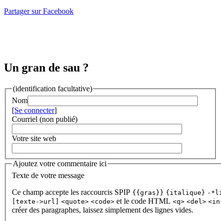
Partager sur Facebook
Un gran de sau ?
(identification facultative)
Nom
[
Se connecter
]
Courriel (non publié)
Votre site web
Ajoutez votre commentaire ici
Texte de votre message
Ce champ accepte les raccourcis SPIP
{{gras}}
{italique}
-*l
et le code HTML
[texte->url]
<quote>
<code>
<q>
<del>
<in
créer des paragraphes, laissez simplement des lignes vides.