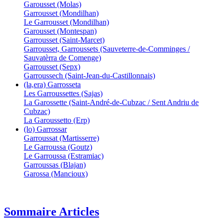
Garousset (Molas)
Garrousset (Mondilhan)
Le Garrousset (Mondilhan)
Garousset (Montespan)
Garrousset (Saint-Marcet)
Garrousset, Garroussets (Sauveterre-de-Comminges /
Sauvatèrra de Comenge)
Garrousset (Sepx)
Garroussech (Saint-Jean-du-Castillonnais)
(la,era) Garrosseta
Les Garroussettes (Sajas)
La Garossette (Saint-André-de-Cubzac / Sent Andriu de
Cubzac)
La Garoussetto (Erp)
(lo) Garrossar
Garroussat (Martisserre)
Le Garroussa (Goutz)
Le Garroussa (Estramiac)
Garroussas (Blajan)
Garossa (Mancioux)
Sommaire Articles