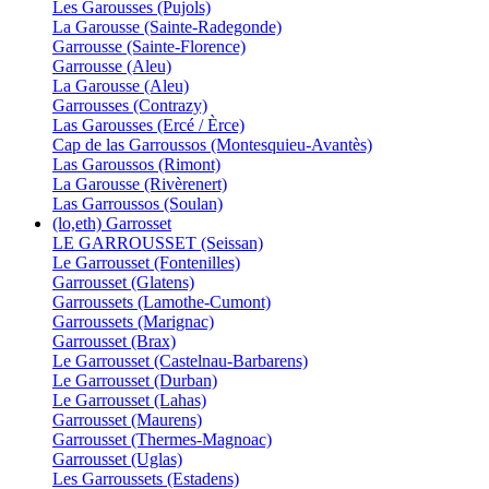
Les Garousses (Pujols)
La Garousse (Sainte-Radegonde)
Garrousse (Sainte-Florence)
Garrousse (Aleu)
La Garousse (Aleu)
Garrousses (Contrazy)
Las Garousses (Ercé / Èrce)
Cap de las Garroussos (Montesquieu-Avantès)
Las Garoussos (Rimont)
La Garousse (Rivèrenert)
Las Garroussos (Soulan)
(lo,eth) Garrosset
LE GARROUSSET (Seissan)
Le Garrousset (Fontenilles)
Garrousset (Glatens)
Garroussets (Lamothe-Cumont)
Garroussets (Marignac)
Garrousset (Brax)
Le Garrousset (Castelnau-Barbarens)
Le Garrousset (Durban)
Le Garrousset (Lahas)
Garrousset (Maurens)
Garrousset (Thermes-Magnoac)
Garrousset (Uglas)
Les Garroussets (Estadens)