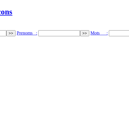
cons
Prenoms :
Mots :