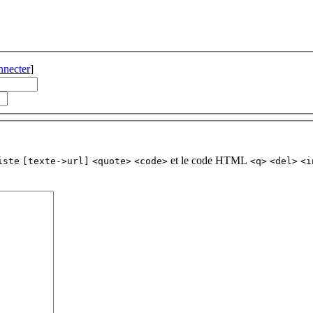
nnecter
]
et le code HTML
iste
[texte->url]
<quote>
<code>
<q>
<del>
<i