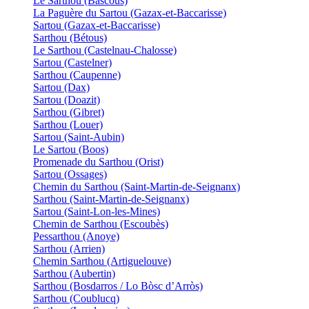
Le Sarthou (Bascous)
La Paguère du Sartou (Gazax-et-Baccarisse)
Sartou (Gazax-et-Baccarisse)
Sarthou (Bétous)
Le Sarthou (Castelnau-Chalosse)
Sartou (Castelner)
Sarthou (Caupenne)
Sartou (Dax)
Sartou (Doazit)
Sarthou (Gibret)
Sarthou (Louer)
Sartou (Saint-Aubin)
Le Sartou (Boos)
Promenade du Sarthou (Orist)
Sartou (Ossages)
Chemin du Sarthou (Saint-Martin-de-Seignanx)
Sarthou (Saint-Martin-de-Seignanx)
Sartou (Saint-Lon-les-Mines)
Chemin de Sarthou (Escoubès)
Pessarthou (Anoye)
Sarthou (Arrien)
Chemin Sarthou (Artiguelouve)
Sarthou (Aubertin)
Sarthou (Bosdarros / Lo Bòsc d’Arròs)
Sarthou (Coublucq)