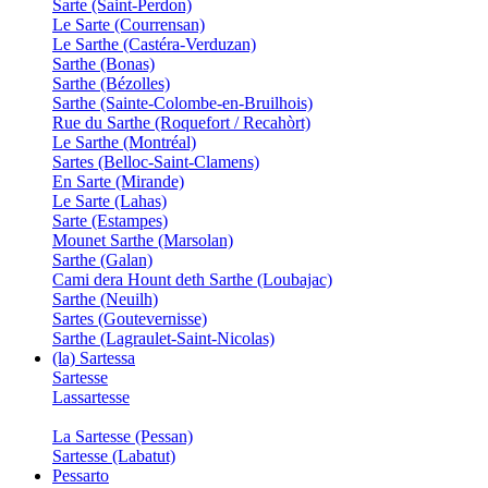
Sarte (Saint-Perdon)
Le Sarte (Courrensan)
Le Sarthe (Castéra-Verduzan)
Sarthe (Bonas)
Sarthe (Bézolles)
Sarthe (Sainte-Colombe-en-Bruilhois)
Rue du Sarthe (Roquefort / Recahòrt)
Le Sarthe (Montréal)
Sartes (Belloc-Saint-Clamens)
En Sarte (Mirande)
Le Sarte (Lahas)
Sarte (Estampes)
Mounet Sarthe (Marsolan)
Sarthe (Galan)
Cami dera Hount deth Sarthe (Loubajac)
Sarthe (Neuilh)
Sartes (Goutevernisse)
Sarthe (Lagraulet-Saint-Nicolas)
(la) Sartessa
Sartesse
Lassartesse
La Sartesse (Pessan)
Sartesse (Labatut)
Pessarto