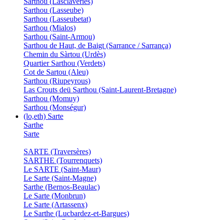
Sarthou (Lasclaveries)
Sarthou (Lasseube)
Sarthou (Lasseubetat)
Sarthou (Mialos)
Sarthou (Saint-Armou)
Sarthou de Haut, de Baigt (Sarrance / Sarrança)
Chemin du Sàrtou (Urdès)
Quartier Sarthou (Verdets)
Cot de Sartou (Aleu)
Sarthou (Riupeyrous)
Las Crouts deü Sarthou (Saint-Laurent-Bretagne)
Sarthou (Momuy)
Sarthou (Monségur)
(lo,eth) Sarte
Sarthe
Sarte
SARTE (Traversères)
SARTHE (Tourrenquets)
Le SARTE (Saint-Maur)
Le Sarte (Saint-Magne)
Sarthe (Bernos-Beaulac)
Le Sarte (Monbrun)
Le Sarte (Artassenx)
Le Sarthe (Lucbardez-et-Bargues)