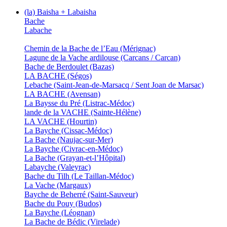
(la) Baisha + Labaisha
Bache
Labache
Chemin de la Bache de l’Eau (Mérignac)
Lagune de la Vache ardilouse (Carcans / Carcan)
Bache de Berdoulet (Bazas)
LA BACHE (Ségos)
Lebache (Saint-Jean-de-Marsacq / Sent Joan de Marsac)
LA BACHE (Avensan)
La Baysse du Pré (Listrac-Médoc)
lande de la VACHE (Sainte-Hélène)
LA VACHE (Hourtin)
La Bayche (Cissac-Médoc)
La Bache (Naujac-sur-Mer)
La Bayche (Civrac-en-Médoc)
La Bache (Grayan-et-l’Hôpital)
Labayche (Valeyrac)
Bache du Tilh (Le Taillan-Médoc)
La Vache (Margaux)
Bayche de Beherré (Saint-Sauveur)
Bache du Pouy (Budos)
La Bayche (Léognan)
La Bache de Bédic (Virelade)