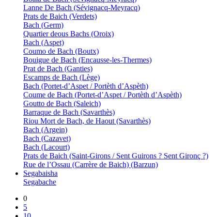
Lanne De Bach (Sévignacq-Meyracq)
Prats de Baich (Verdets)
Bach (Germ)
Quartier deous Bachs (Oroix)
Bach (Aspet)
Coumo de Bach (Boutx)
Bouigue de Bach (Encausse-les-Thermes)
Prat de Bach (Ganties)
Escamps de Bach (Lège)
Bach (Portet-d’Aspet / Portèth d’Aspèth)
Coume de Bach (Portet-d’Aspet / Portèth d’Aspèth)
Goutto de Bach (Saleich)
Barraque de Bach (Savarthès)
Riou Mort de Bach, de Haout (Savarthès)
Bach (Argein)
Bach (Cazavet)
Bach (Lacourt)
Prats de Baich (Saint-Girons / Sent Guirons ? Sent Gironç ?)
Rue de l’Ossau (Carrère de Baich) (Barzun)
Segabaisha
Segabache
0
5
10