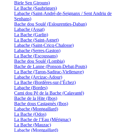
Biele Sen Girouns)
Le Bache (Saubrigues)
Labache (Saint-André-de-Seignanx / Sent Andriu de
Senhans)
Bache dou Soulé (Eslourenties-Daban)
Labache (Assat)
La Bache (Garlin)
La Bache (Saint-Agnet)
Labache (Saint-Cricq-Chalosse)
Labache (Serres-Gaston)
La Bache (Escoussans)
Bache dou Soulé (Lombia)
Bache de Lanne (Ponson-Debat-Pouts)
La Bache (Taron-Sadirac-Viellenave)
Labache (Arcizac-Adour)
La Bache (Bordères-sur-l’Échez)
Labache (Bordes)
Cami dou Pè de la Bache (Calavanté)
Bache de la Hite (Ibos)
Bache dous Castagnès (Ibos)
Labache (Montgaillard)
La Bache (Odos)
La Bache de l’Eau (Mérignac)
La Bache (Mauzac)
Labache (Montgaillard)