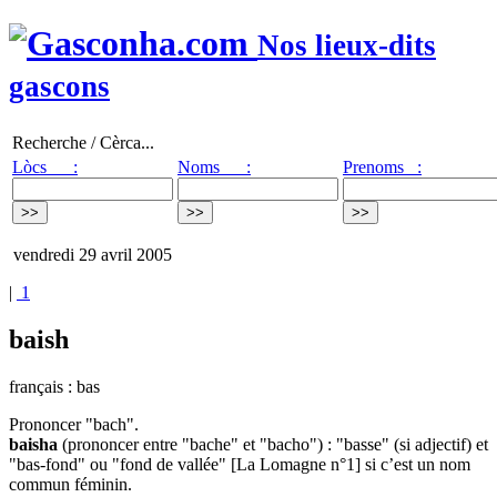
Nos lieux-dits
gascons
Recherche / Cèrca...
Lòcs :
Noms :
Prenoms :
vendredi 29 avril 2005
|
1
baish
français : bas
Prononcer "bach".
baisha
(prononcer entre "bache" et "bacho") : "basse" (si adjectif) et
"bas-fond" ou "fond de vallée" [La Lomagne n°1] si c’est un nom
commun féminin.