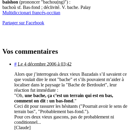
baishon
(prononcer "bachou(ng)") :
bachoù sf. Bas-fond ; déclivité. V. bache. Palay
Multidiccionari francés-occitan
Partager sur Facebook
Vos commentaires
#
Le 4 décembre 2006 à 03:42
Alors que j’interrogeais deux vieux Bazadais s’il savaient ce
que voulait dire le mot "bache" et s’ils pouvaient m’aider à
localiser dans le paysage la "Bache de Berdoulet", leur
réaction fut immédiate :
"Oh,
une bache, ça c’est un terrain qui est en bas,
comment on dit : un bas-fond
."
Ceci dit pour rassurer les hésitants ("Pourrait avoir le sens de
terrain bas", "Probablement bas-fond.").
Pour ces deux vieux gascons, pas de probablement ni
conditionnel...
[Claude]