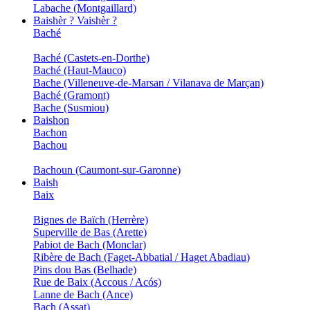
Labache (Montgaillard)
Baishèr ? Vaishèr ?
Baché
Baché (Castets-en-Dorthe)
Baché (Haut-Mauco)
Bache (Villeneuve-de-Marsan / Vilanava de Marçan)
Baché (Gramont)
Bache (Susmiou)
Baishon
Bachon
Bachou
Bachoun (Caumont-sur-Garonne)
Baish
Baix
Bignes de Baïch (Herrère)
Superville de Bas (Arette)
Pabiot de Bach (Monclar)
Ribère de Bach (Faget-Abbatial / Haget Abadiau)
Pins dou Bas (Belhade)
Rue de Baix (Accous / Acós)
Lanne de Bach (Ance)
Bach (Assat)