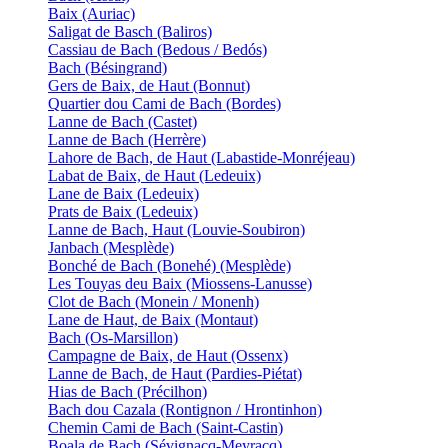
Baix (Auriac)
Saligat de Basch (Baliros)
Cassiau de Bach (Bedous / Bedós)
Bach (Bésingrand)
Gers de Baix, de Haut (Bonnut)
Quartier dou Cami de Bach (Bordes)
Lanne de Bach (Castet)
Lanne de Bach (Herrère)
Lahore de Bach, de Haut (Labastide-Monréjeau)
Labat de Baix, de Haut (Ledeuix)
Lane de Baix (Ledeuix)
Prats de Baix (Ledeuix)
Lanne de Bach, Haut (Louvie-Soubiron)
Janbach (Mesplède)
Bonché de Bach (Bonehé) (Mesplède)
Les Touyas deu Baix (Miossens-Lanusse)
Clot de Bach (Monein / Monenh)
Lane de Haut, de Baix (Montaut)
Bach (Os-Marsillon)
Campagne de Baix, de Haut (Ossenx)
Lanne de Bach, de Haut (Pardies-Piétat)
Hias de Bach (Précilhon)
Bach dou Cazala (Rontignon / Hrontinhon)
Chemin Cami de Bach (Saint-Castin)
Boala de Bach (Sévignacq-Meyracq)