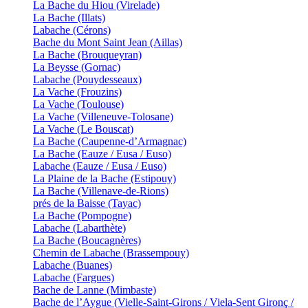
La Bache du Hiou (Virelade)
La Bache (Illats)
Labache (Cérons)
Bache du Mont Saint Jean (Aillas)
La Bache (Brouqueyran)
La Beysse (Gornac)
Labache (Pouydesseaux)
La Vache (Frouzins)
La Vache (Toulouse)
La Vache (Villeneuve-Tolosane)
La Vache (Le Bouscat)
La Bache (Caupenne-d’Armagnac)
La Bache (Eauze / Eusa / Euso)
Labache (Eauze / Eusa / Euso)
La Plaine de la Bache (Estipouy)
La Bache (Villenave-de-Rions)
prés de la Baisse (Tayac)
La Bache (Pompogne)
Labache (Labarthète)
La Bache (Boucagnères)
Chemin de Labache (Brassempouy)
Labache (Buanes)
Labache (Fargues)
Bache de Lanne (Mimbaste)
Bache de l’Aygue (Vielle-Saint-Girons / Viela-Sent Gironç /