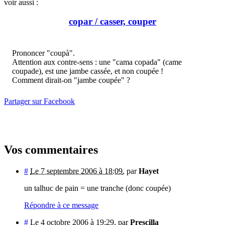
voir aussi :
copar / casser, couper
Prononcer "coupà".
Attention aux contre-sens : une "cama copada" (came
coupade), est une jambe cassée, et non coupée !
Comment dirait-on "jambe coupée" ?
Partager sur Facebook
Vos commentaires
#
Le 7 septembre 2006 à 18:09
,
par
Hayet
un talhuc de pain = une tranche (donc coupée)
Répondre à ce message
#
Le 4 octobre 2006 à 19:29
,
par
Prescilla