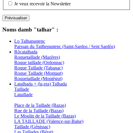
Je veux recevoir la Newsletter
Noms damb "talhar" :
Lo Talhapastenc
Parssan du Tailhepastenc (Saint-Sardos / Sent Sardòs)
Ròcatalhada
Roquetaillade (Mazères)
Roque taillade (Ordonnac)
Roque Taillade (Tabanac)
Roque Taillade (Montaut)
Roquetaillade (Montégut)
Latalhada + (la,era) Talhada
Taillade
Lataillade
Place de la Taillade (Bazas)
Rue de la Taillade (Bazas)
Le Moulin de la Taillade (Bazas)
LA TAILLADE (Valence-sur-Baïse)
Taillade (Génissac)
Las Taillades (Bérat)