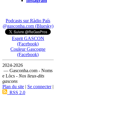
Instagram
Podcasts sur Ràdio País
@gasconha.com (Bluesky)
Esprit GASCON
(Facebook)
Couleur Gascogne
(Facebook)
2024-2026
— Gasconha.com - Noms
e Lòcs -
Nos lieux-dits
gascons
Plan du site
|
Se connecter
|
RSS 2.0