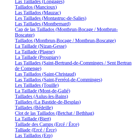
Las Taillades (Longages)
Taillados (Mancioux)
Las Taillados (Mauzac)
Les Taillades (Montastruc-de-Salies)
Las Taillades (Montbernard)
Cap de las Taillados (Montbrun-Bocage / Montbrun-
Boscatge)
Taillados (Montbrun-Bocage / Montbrun-Boscatge)
La Taillade (Nizan-Gesse)
La Taillade (Plagne)
La Taillade (Proupiary)
Las Taillades (Saint-Bertrand-de-Comminges / Sent Bertran
de Comenge)
Las Taillados (Saint-Christaud)
Las Taillados (Saint-Ferréol-de-Comminges)
Les Taillades (Touille)
La Taillade (Mont-de-Galié)
Taillades (Aulus-les-Bains)
Taillades (La Bastide-de-Besplas)
Taillades (Bédeille)
Clot de las Taillados (Betchat / Bethhag)
La Taillade (Biert)
Taillade des Camps (Ercé / Èrce)
Talliade (Ercé / Èrce)
Las Taillados (Erp)