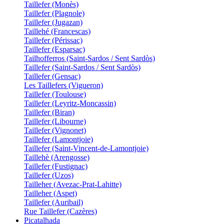
Taillefer (Monès)
Taillefer (Plagnole)
Taillefer (Jugazan)
Taillehé (Francescas)
Taillefer (Périssac)
Taillefer (Esparsac)
Tailhofferros (Saint-Sardos / Sent Sardòs)
Taillefer (Saint-Sardos / Sent Sardòs)
Taillefer (Gensac)
Les Taillefers (Vigueron)
Taillefer (Toulouse)
Taillefer (Leyritz-Moncassin)
Taillefer (Biran)
Taillefer (Libourne)
Taillefer (Vignonet)
Taillefer (Lamontjoie)
Taillefer (Saint-Vincent-de-Lamontjoie)
Taillehè (Arengosse)
Taillefer (Fustignac)
Taillefer (Uzos)
Tailleher (Avezac-Prat-Lahitte)
Tailleher (Aspet)
Taillefer (Auribail)
Rue Taillefer (Cazères)
Picatalhada