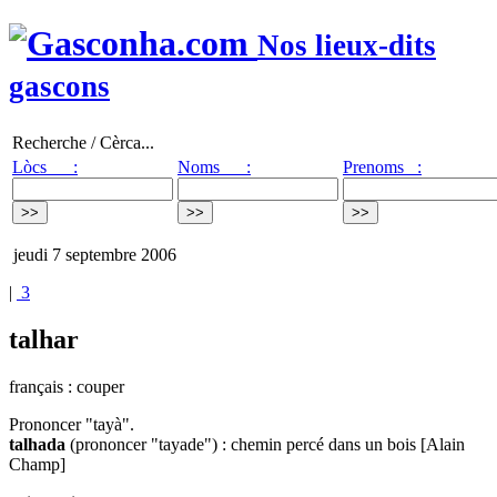
Nos lieux-dits
gascons
Recherche / Cèrca...
Lòcs :
Noms :
Prenoms :
jeudi 7 septembre 2006
|
3
talhar
français : couper
Prononcer "tayà".
talhada
(prononcer "tayade") : chemin percé dans un bois [Alain
Champ]