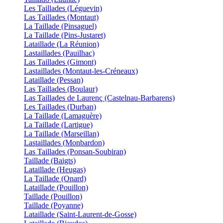
Les Taillades (Léguevin)
Las Taillades (Montaut)
La Taillade (Pinsaguel)
La Taillade (Pins-Justaret)
Lataillade (La Réunion)
Lastaillades (Pauilhac)
Las Taillades (Gimont)
Lastaillades (Montaut-les-Créneaux)
Lataillade (Pessan)
Las Taillades (Boulaur)
Las Taillades de Laurenç (Castelnau-Barbarens)
Les Taillades (Durban)
La Taillade (Lamaguère)
La Taillade (Lartigue)
La Taillade (Marseillan)
Lastaillades (Monbardon)
Las Taillades (Ponsan-Soubiran)
Taillade (Baigts)
Lataillade (Heugas)
La Taillade (Onard)
Lataillade (Pouillon)
Taillade (Pouillon)
Taillade (Poyanne)
Lataillade (Saint-Laurent-de-Gosse)