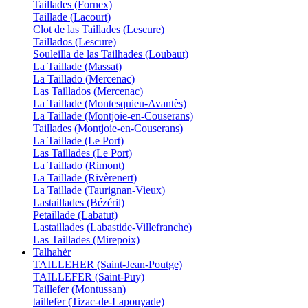
Taillades (Fornex)
Taillade (Lacourt)
Clot de las Taillades (Lescure)
Taillados (Lescure)
Souleilla de las Tailhades (Loubaut)
La Taillade (Massat)
La Taillado (Mercenac)
Las Taillados (Mercenac)
La Taillade (Montesquieu-Avantès)
La Taillade (Montjoie-en-Couserans)
Taillades (Montjoie-en-Couserans)
La Taillade (Le Port)
Las Taillades (Le Port)
La Taillado (Rimont)
La Taillade (Rivèrenert)
La Taillade (Taurignan-Vieux)
Lastaillades (Bézéril)
Petaillade (Labatut)
Lastaillades (Labastide-Villefranche)
Las Taillades (Mirepoix)
Talhahèr
TAILLEHER (Saint-Jean-Poutge)
TAILLEFER (Saint-Puy)
Taillefer (Montussan)
taillefer (Tizac-de-Lapouyade)