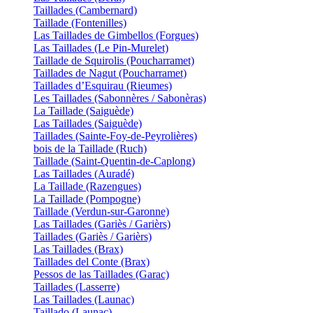
Taillades (Cambernard)
Taillade (Fontenilles)
Las Taillades de Gimbellos (Forgues)
Las Taillades (Le Pin-Murelet)
Taillade de Squirolis (Poucharramet)
Taillades de Nagut (Poucharramet)
Taillades d’Esquirau (Rieumes)
Les Taillades (Sabonnères / Sabonèras)
La Taillade (Saiguède)
Las Taillades (Saiguède)
Taillades (Sainte-Foy-de-Peyrolières)
bois de la Taillade (Ruch)
Taillade (Saint-Quentin-de-Caplong)
Las Taillades (Auradé)
La Taillade (Razengues)
La Taillade (Pompogne)
Taillade (Verdun-sur-Garonne)
Las Taillades (Gariès / Garièrs)
Taillades (Gariès / Garièrs)
Las Taillades (Brax)
Taillades del Conte (Brax)
Pessos de las Taillades (Garac)
Taillades (Lasserre)
Las Taillades (Launac)
Taillado (Launac)