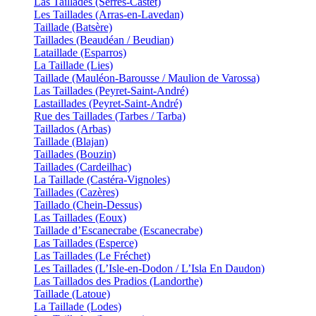
Las Taillades (Serres-Castet)
Les Taillades (Arras-en-Lavedan)
Taillade (Batsère)
Taillades (Beaudéan / Beudian)
Lataillade (Esparros)
La Taillade (Lies)
Taillade (Mauléon-Barousse / Maulion de Varossa)
Las Taillades (Peyret-Saint-André)
Lastaillades (Peyret-Saint-André)
Rue des Taillades (Tarbes / Tarba)
Taillados (Arbas)
Taillade (Blajan)
Taillades (Bouzin)
Taillades (Cardeilhac)
La Taillade (Castéra-Vignoles)
Taillades (Cazères)
Taillado (Chein-Dessus)
Las Taillades (Eoux)
Taillade d’Escanecrabe (Escanecrabe)
Las Taillades (Esperce)
Las Taillades (Le Fréchet)
Les Taillades (L’Isle-en-Dodon / L’Isla En Daudon)
Las Taillados des Pradios (Landorthe)
Taillade (Latoue)
La Taillade (Lodes)