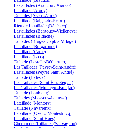
Lataillade (Biaudos)
Lastaillades (Arancou / Aranco)
Lataillade (Arudy)
Taillades (Asasp-Arros)
Lataillade (Baigts-de-Béarn)
Rieu de Lataillade (Bénéjacq)
Lastaillades (Bergouey-Viellenave)
Lastaillades (Bidache)
Taillades (Bruges-Capbis-Mifaget)
Lataillade (Burgaronne)
Lataillade (Came)
Lataillade (Laas)
Taillade (Lestelle-Bétharram)
Las Taillades (Peyret-Saint-André)
Lastaillades (Peyret-Saint-André)
Taillade (Balesta)
Les Taillades (Saint-Élix-Séglan)
Las Taillades (Montégut-Bourjac)
Taillade (Loubieng)
Taillades (Miossens-Lanusse)
Lataillade (Montory)
Taillade (Navarrenx)
Lataillade (Ozenx-Montestrucq)
Lataillade (Saint-Boès)
Chemin des Taillades (Sauvagnon)