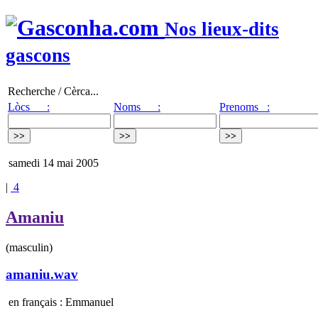
Nos lieux-dits
gascons
Recherche / Cèrca...
Lòcs :
Noms :
Prenoms :
samedi 14 mai 2005
|
4
Amaniu
(masculin)
amaniu.wav
en français : Emmanuel