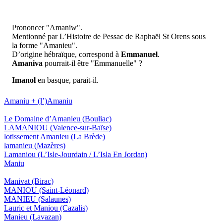
Prononcer "Amaniw".
Mentionné par L’Histoire de Pessac de Raphaël St Orens sous
la forme "Amanieu".
D’origine hébraïque, correspond à
Emmanuel
.
Amaniva
pourrait-il être "Emmanuelle" ?
Imanol
en basque, parait-il.
Amaniu + (l’)Amaniu
Le Domaine d’Amanieu
(Bouliac)
LAMANIOU
(Valence-sur-Baïse)
lotissement Amanieu
(La Brède)
lamanieu
(Mazères)
Lamaniou
(L’Isle-Jourdain / L’Isla En Jordan)
Maniu
Manivat
(Birac)
MANIOU
(Saint-Léonard)
MANIEU
(Salaunes)
Lauric et Maniou
(Cazalis)
Manieu
(Lavazan)