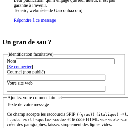
Leur publication, qui n’engage que leur auteur, n’est pas
garantie à l’avenir.
Tederic, webmèste de Gasconha.com]
Répondre à ce message
Un gran de sau ?
(identification facultative)
Nom
[
Se connecter
]
Courriel (non publié)
Votre site web
Ajoutez votre commentaire ici
Texte de votre message
Ce champ accepte les raccourcis SPIP
{{gras}}
{italique}
-*l
et le code HTML
[texte->url]
<quote>
<code>
<q>
<del>
<in
créer des paragraphes, laissez simplement des lignes vides.