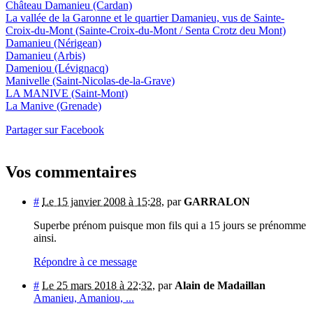
Château Damanieu
(Cardan)
La vallée de la Garonne et le quartier Damanieu, vus de Sainte-
Croix-du-Mont
(Sainte-Croix-du-Mont / Senta Crotz deu Mont)
Damanieu
(Nérigean)
Damanieu
(Arbis)
Dameniou
(Lévignacq)
Manivelle
(Saint-Nicolas-de-la-Grave)
LA MANIVE
(Saint-Mont)
La Manive
(Grenade)
Partager sur Facebook
Vos commentaires
#
Le 15 janvier 2008 à 15:28
,
par
GARRALON
Superbe prénom puisque mon fils qui a 15 jours se prénomme
ainsi.
Répondre à ce message
#
Le 25 mars 2018 à 22:32
,
par
Alain de Madaillan
Amanieu, Amaniou, ...