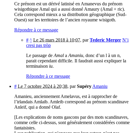
Ce prénom est un dérivé latinisé en Amanevus du prénom
wisigothique Amal qui a aussi donné Amaury (Amal + ric).
Cela correspond mieux a sa distribution géographique (Sud-
Ouest) sur les territoires de l’ancien royaume wisigoth.
Répondre à ce message
#
^
Le 26 mars 2018 à 10:07
,
par
Tederic Merger
N’i
cresi pas tròp
Le passage de
Amal
a
Amaniu
, donc d’un l à un n,
parait cependant difficile. Il faudrait aussi expliquer la
terminaison
iu
.
Répondre à ce message
#
Le 7 octobre 2024 à 20:38
,
par
Supéry
Amaniu
Amanieu, anciennement Amelavus, est à rapprocher de
l’irlandais Amlaib. Amleib correspond au prénom scandinave
Anleif, qui a donné Olaf.
[Les explications de noms gascons par des mots scandinaves,
comme celle ci-dessus, sont généralement considérées comme
fantaisistes.