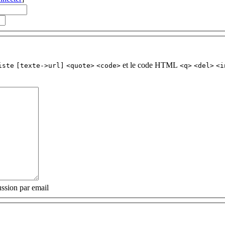
et le code HTML
iste
[texte->url]
<quote>
<code>
<q>
<del>
<i
ssion par email