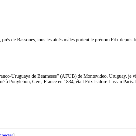
n, près de Bassoues, tous les ainés mâles portent le prénom Frix depuis l
Franco-Uruguaya de Bearneses” (AFUB) de Montevideo, Uruguay, je vien
né à Pouylebon, Gers, France en 1834, était Frix Isidore Lussan Paris. E
nnecter
]