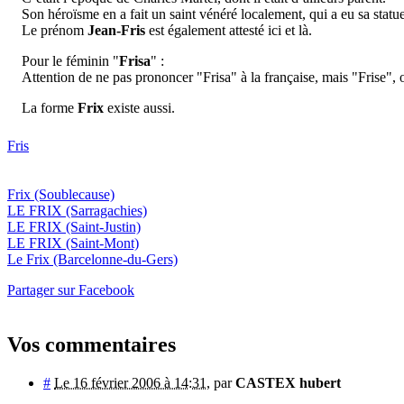
Son héroïsme en a fait un saint vénéré localement, qui a eu sa statue 
Le prénom
Jean-Fris
est également attesté ici et là.
Pour le féminin "
Frisa
" :
Attention de ne pas prononcer "Frisa" à la française, mais "Frise",
La forme
Frix
existe aussi.
Fris
Frix
(Soublecause)
LE FRIX
(Sarragachies)
LE FRIX
(Saint-Justin)
LE FRIX
(Saint-Mont)
Le Frix
(Barcelonne-du-Gers)
Partager sur Facebook
Vos commentaires
#
Le 16 février 2006 à 14:31
,
par
CASTEX hubert