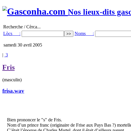
Nos lieux-dits gas
Recherche / Cèrca...
Lòcs :
Noms :
samedi 30 avril 2005
|
3
Fris
(masculin)
frisa.wav
Bien prononcer le "s" de Fris.
Nom d’un prince franc (originaire de Frise aux Pays Bas ?) mortell
C’était l’époque de Charles Martel, dont il était d’ailleurs parent.