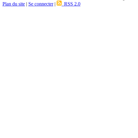
Plan du site
|
Se connecter
|
RSS 2.0