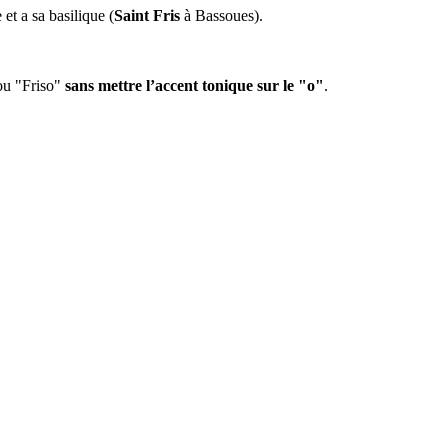
et a sa basilique (
Saint Fris
à Bassoues).
 ou "Friso"
sans mettre l’accent tonique sur le "o"
.