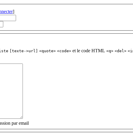
nnecter
]
et le code HTML
iste
[texte->url]
<quote>
<code>
<q>
<del>
<i
ssion par email