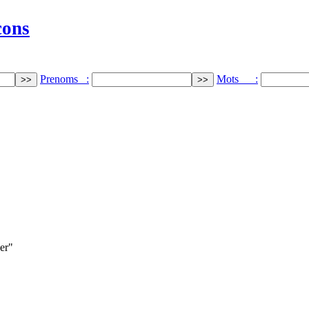
cons
Prenoms :
Mots :
per"