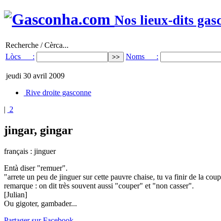
Nos lieux-dits gas
Recherche / Cèrca...
Lòcs :
Noms :
jeudi 30 avril 2009
Rive droite gasconne
|
2
jingar, gingar
français : jinguer
Entà diser "remuer".
"arrete un peu de jinguer sur cette pauvre chaise, tu va finir de la cou
remarque : on dit très souvent aussi "couper" et "non casser".
[Julian]
Ou gigoter, gambader...
Partager sur Facebook