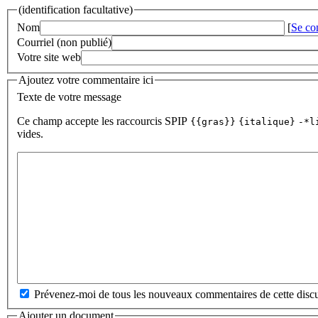
(identification facultative)
Nom
[
Se co
Courriel (non publié)
Votre site web
Ajoutez votre commentaire ici
Texte de votre message
Ce champ accepte les raccourcis SPIP
{{gras}}
{italique}
-*l
vides.
Prévenez-moi de tous les nouveaux commentaires de cette discu
Ajouter un document