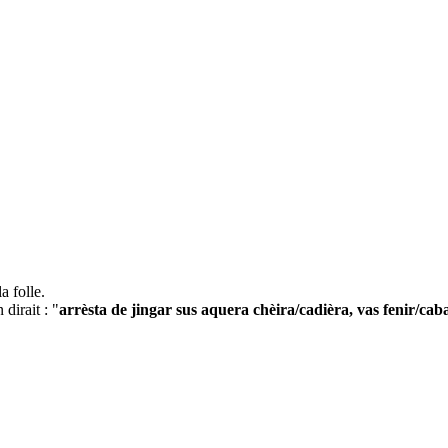
a folle.
dirait : "
arrèsta de jingar sus aquera chèira/cadièra, vas fenir/cab