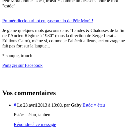
Pèir Morà donne "soca, troish"* comme un des sens pour le mot
"estòc".
Prumèr diccionari tot en gascon : lo de Pèir Morà !
Je glane quelques mots gascons dans "Landes & Chalosses de la fin
de l’Ancien Régime à 1980" (sous la direction de Serge Lerat -
Editions Cairn), même si, comme je l’ai écrit ailleurs, cet ouvrage ne
fait pas fort sur la langue...
* souque, trouch
Partager sur Facebook
Vos commentaires
#
Le 23 avril 2013 à 13:00
,
par
Gaby
Estòc = étau
Estòc = étau, tanben
Répondre à ce message