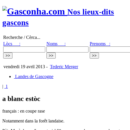
Nos lieux-dits
gascons
Recherche / Cèrca...
Lòcs :
Noms :
Prenoms :
vendredi 19 avril 2013
-
Tederic Merger
Landes de Gascogne
|
1
a blanc estòc
français : en coupe rase
Notamment dans la forêt landaise.