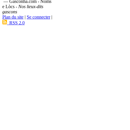
— Gasconha.com - Noms
e Lòcs -
Nos lieux-dits
gascons
Plan du site
|
Se connecter
|
RSS 2.0