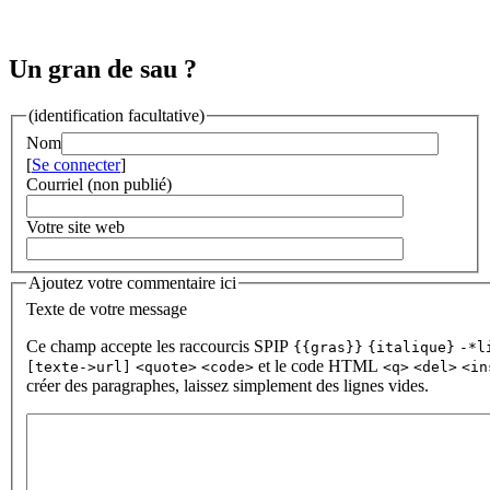
Un gran de sau ?
(identification facultative)
Nom
[
Se connecter
]
Courriel (non publié)
Votre site web
Ajoutez votre commentaire ici
Texte de votre message
Ce champ accepte les raccourcis SPIP
{{gras}}
{italique}
-*l
et le code HTML
[texte->url]
<quote>
<code>
<q>
<del>
<in
créer des paragraphes, laissez simplement des lignes vides.