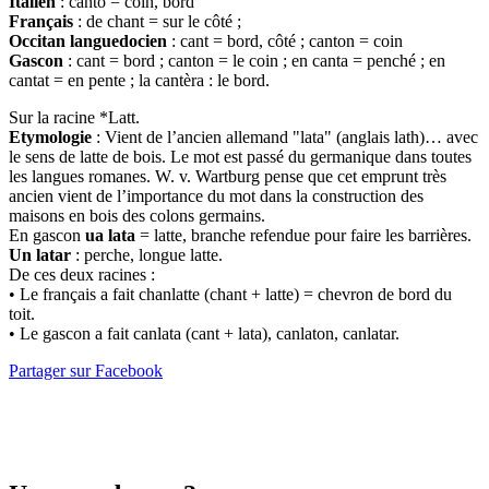
Italien
: canto = coin, bord
Français
: de chant = sur le côté ;
Occitan languedocien
: cant = bord, côté ; canton = coin
Gascon
: cant = bord ; canton = le coin ; en canta = penché ; en
cantat = en pente ; la cantèra : le bord.
Sur la racine *Latt.
Etymologie
: Vient de l’ancien allemand "lata" (anglais lath)… avec
le sens de latte de bois. Le mot est passé du germanique dans toutes
les langues romanes. W. v. Wartburg pense que cet emprunt très
ancien vient de l’importance du mot dans la construction des
maisons en bois des colons germains.
En gascon
ua lata
= latte, branche refendue pour faire les barrières.
Un latar
: perche, longue latte.
De ces deux racines :
• Le français a fait chanlatte (chant + latte) = chevron de bord du
toit.
• Le gascon a fait canlata (cant + lata), canlaton, canlatar.
Partager sur Facebook