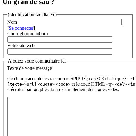
Un gran de sau ?
(identification facultative)
Nom
[
Se connecter
]
Courriel (non publié)
Votre site web
Ajoutez votre commentaire ici
Texte de votre message
Ce champ accepte les raccourcis SPIP
{{gras}}
{italique}
-*l
et le code HTML
[texte->url]
<quote>
<code>
<q>
<del>
<in
créer des paragraphes, laissez simplement des lignes vides.