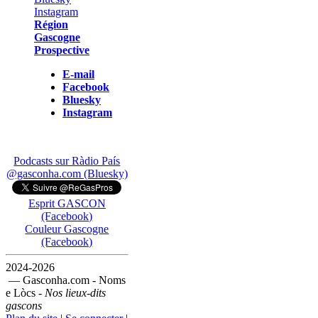
Région
Gascogne
Prospective
E-mail
Facebook
Bluesky
Instagram
Podcasts sur Ràdio País
@gasconha.com (Bluesky)
Esprit GASCON
(Facebook)
Couleur Gascogne
(Facebook)
2024-2026
— Gasconha.com - Noms
e Lòcs -
Nos lieux-dits
gascons