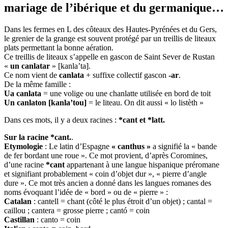
mariage de l’ibérique et du germanique…
Dans les fermes en L des côteaux des Hautes-Pyrénées et du Gers,
le grenier de la grange est souvent protégé par un treillis de liteaux
plats permettant la bonne aération.
Ce treillis de liteaux s’appelle en gascon de Saint Sever de Rustan
«
un canlatar
» [kanla’ta].
Ce nom vient de
canlata
+ suffixe collectif gascon
-ar
.
De la même famille :
Ua canlata
= une volige ou une chanlatte utilisée en bord de toit
Un canlaton [kanla’tou]
= le liteau. On dit aussi « lo listèth »
Dans ces mots, il y a deux racines :
*cant et *latt.
Sur la racine *cant.
.
Etymologie
: Le latin d’Espagne
« canthus »
a signifié la « bande
de fer bordant une roue ». Ce mot provient, d’après Coromines,
d’une racine
*cant
appartenant à une langue hispanique préromane
et signifiant probablement « coin d’objet dur », « pierre d’angle
dure ». Ce mot très ancien a donné dans les langues romanes des
noms évoquant l’idée de « bord » ou de « pierre » :
Catalan
: cantell = chant (côté le plus étroit d’un objet) ; cantal =
caillou ; cantera = grosse pierre ; cantó = coin
Castillan
: canto = coin