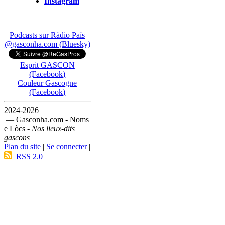
Instagram
Podcasts sur Ràdio País
@gasconha.com (Bluesky)
Esprit GASCON
(Facebook)
Couleur Gascogne
(Facebook)
2024-2026
— Gasconha.com - Noms
e Lòcs -
Nos lieux-dits
gascons
Plan du site
|
Se connecter
|
RSS 2.0