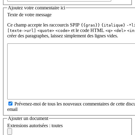
Ajoutez votre commentaire ici
Texte de votre message
Ce champ accepte les raccourcis SPIP
{{gras}}
{italique}
-*l
et le code HTML
[texte->url]
<quote>
<code>
<q>
<del>
<in
créer des paragraphes, laissez simplement des lignes vides.
Prévenez-moi de tous les nouveaux commentaires de cette discu
email
Ajouter un document
Extensions autorisées : toutes