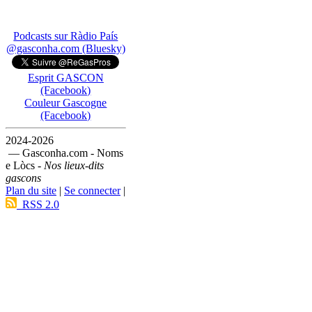
Podcasts sur Ràdio País
@gasconha.com (Bluesky)
Esprit GASCON
(Facebook)
Couleur Gascogne
(Facebook)
2024-2026
— Gasconha.com - Noms
e Lòcs -
Nos lieux-dits
gascons
Plan du site
|
Se connecter
|
RSS 2.0