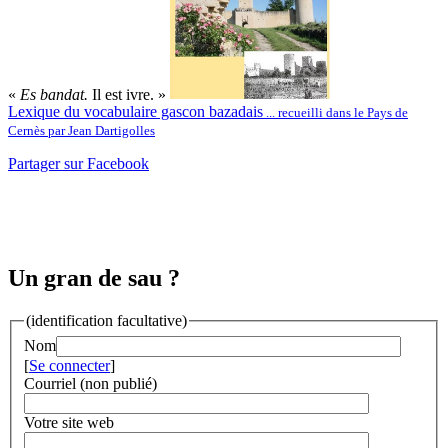
«
Es bandat.
Il est ivre. »
Lexique du vocabulaire gascon bazadais
... recueilli dans le Pays de
Cernès par Jean Dartigolles
Partager sur Facebook
Un gran de sau ?
(identification facultative)
Nom
[
Se connecter
]
Courriel (non publié)
Votre site web