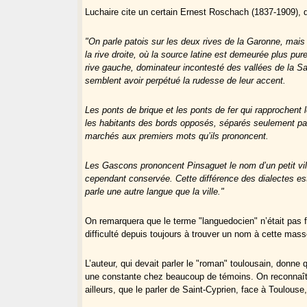
Luchaire cite un certain Ernest Roschach (1837-1909), de 
"On parle patois sur les deux rives de la Garonne, mais
la rive droite, où la source latine est demeurée plus pu
rive gauche, dominateur incontesté des vallées de la Sa
semblent avoir perpétué la rudesse de leur accent.
Les ponts de brique et les ponts de fer qui rapprochent l
les habitants des bords opposés, séparés seulement pa
marchés aux premiers mots qu’ils prononcent.
Les Gascons prononcent Pinsaguet le nom d’un petit vill
cependant conservée. Cette différence des dialectes es
parle une autre langue que la ville."
On remarquera que le terme "languedocien" n’était pas 
difficulté depuis toujours à trouver un nom à cette mas
L’auteur, qui devait parler le "roman" toulousain, donne
une constante chez beaucoup de témoins. On reconnaît t
ailleurs, que le parler de Saint-Cyprien, face à Toulouse