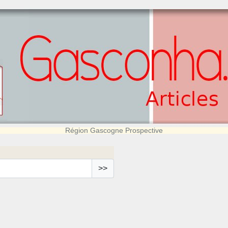
Région Gascogne Prospective
>>