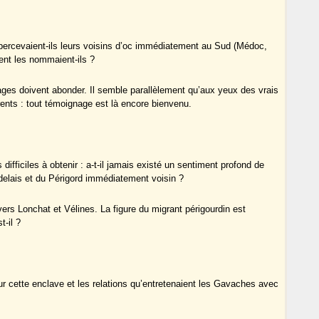
percevaient-ils leurs voisins d’oc immédiatement au Sud (Médoc,
nt les nommaient-ils ?
ages doivent abonder. Il semble parallèlement qu’aux yeux des vrais
ents : tout témoignage est là encore bienvenu.
ifficiles à obtenir : a-t-il jamais existé un sentiment profond de
rdelais et du Périgord immédiatement voisin ?
vers Lonchat et Vélines. La figure du migrant périgourdin est
t-il ?
ur cette enclave et les relations qu’entretenaient les Gavaches avec