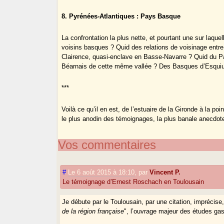
8. Pyrénées-Atlantiques : Pays Basque
La confrontation la plus nette, et pourtant une sur laque
voisins basques ? Quid des relations de voisinage entr
Clairence, quasi-enclave en Basse-Navarre ? Quid du P
Béarnais de cette même vallée ? Des Basques d’Esquiu
***
Voilà ce qu’il en est, de l’estuaire de la Gironde à la p
le plus anodin des témoignages, la plus banale anecdote
Vos commentaires
#
Le 6 août 2015 à 18:10
,
par
Vincent P.
Le témoignage d’Ernest Roschach en Toulousain
Je débute par le Toulousain, par une citation, imprécise,
de la région française
", l’ouvrage majeur des études g