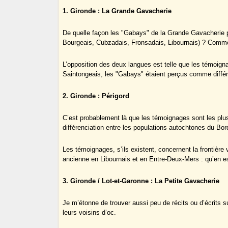
1. Gironde : La Grande Gavacherie
De quelle façon les "Gabays" de la Grande Gavacherie 
Bourgeais, Cubzadais, Fronsadais, Libournais) ? Comme
L’opposition des deux langues est telle que les témoign
Saintongeais, les "Gabays" étaient perçus comme différ
2. Gironde : Périgord
C’est probablement là que les témoignages sont les plus d
différenciation entre les populations autochtones du Bo
Les témoignages, s’ils existent, concernent la frontière 
ancienne en Libournais et en Entre-Deux-Mers : qu’en es
3. Gironde / Lot-et-Garonne : La Petite Gavacherie
Je m’étonne de trouver aussi peu de récits ou d’écrits s
leurs voisins d’oc.