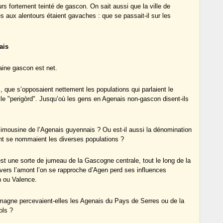
eurs fortement teinté de gascon. On sait aussi que la ville de
s aux alentours étaient gavaches : que se passait-il sur les
ais
aine gascon est net.
que s’opposaient nettement les populations qui parlaient le
t le "perigòrd". Jusqu’où les gens en Agenais non-gascon disent-ils
 limousine de l’Agenais guyennais ? Ou est-il aussi la dénomination
nt se nommaient les diverses populations ?
st une sorte de jumeau de la Gascogne centrale, tout le long de la
vers l’amont l’on se rapproche d’Agen perd ses influences
n ou Valence.
omagne percevaient-elles les Agenais du Pays de Serres ou de la
ols ?