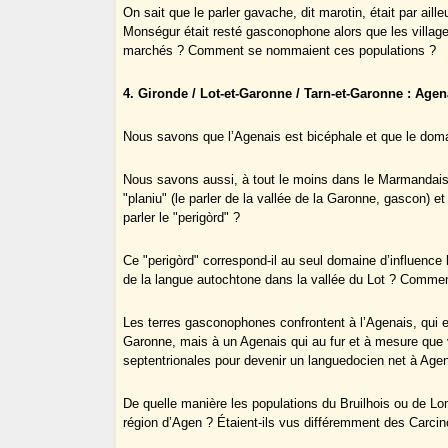
On sait que le parler gavache, dit marotin, était par aill
Monségur était resté gasconophone alors que les village
marchés ? Comment se nommaient ces populations ?
4. Gironde / Lot-et-Garonne / Tarn-et-Garonne : Agen
Nous savons que l’Agenais est bicéphale et que le dom
Nous savons aussi, à tout le moins dans le Marmandais, 
"planiu" (le parler de la vallée de la Garonne, gascon) e
parler le "perigòrd" ?
Ce "perigòrd" correspond-il au seul domaine d’influence
de la langue autochtone dans la vallée du Lot ? Comme
Les terres gasconophones confrontent à l’Agenais, qui e
Garonne, mais à un Agenais qui au fur et à mesure que 
septentrionales pour devenir un languedocien net à Age
De quelle manière les populations du Bruilhois ou de L
région d’Agen ? Étaient-ils vus différemment des Carcin