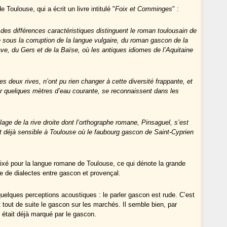
Toulouse, qui a écrit un livre intitulé "
Foix et Comminge
s
" :
 des différences caractéristiques distinguent le roman toulousain de
re sous la corruption de la langue vulgaire, du roman gascon de la
ve, du Gers et de la Baïse, où les antiques idiomes de l’Aquitaine
es deux rives, n’ont pu rien changer à cette diversité frappante, et
r quelques mètres d’eau courante, se reconnaissent dans les
age de la rive droite dont l’orthographe romane, Pinsaguel, s’est
t déjà sensible à Toulouse où le faubourg gascon de Saint-Cyprien
fixé pour la langue romane de Toulouse, ce qui dénote la grande
se de dialectes entre gascon et provençal.
 quelques perceptions acoustiques : le parler gascon est rude. C’est
out de suite le gascon sur les marchés. Il semble bien, par
, était déjà marqué par le gascon.