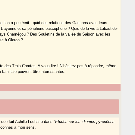
lle l’on a peu écrit : quid des relations des Gascons avec leurs
e Bayonne et sa périphérie bascophone ? Quid de la vie à Labastide-
ays Charnégou ? Des Souletins de la vallée du Saison avec les
le à Oloron ?
ointe des Trois Comtes. A vous lire ! N’hésitez pas à répondre, même
 familiale peuvent être intéressantes.
 que fait Achille Luchaire dans "
Etudes sur les idiomes pyrénéens
asconnes à mon sens.