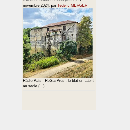
novembre 2024
, par
Tederic MERGER
Ràdio País · ReGasPros : lo blat en Labrit
au sègle (…)