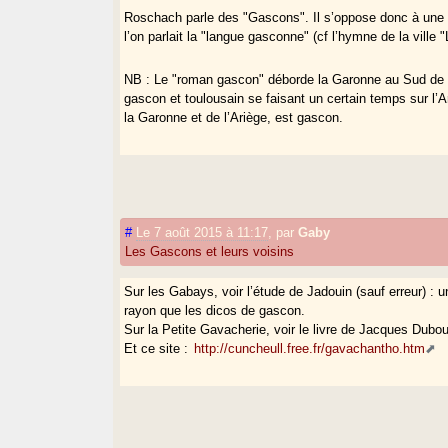
Roschach parle des "Gascons". Il s’oppose donc à une tra
l’on parlait la "langue gasconne" (cf l’hymne de la ville "
NB : Le "roman gascon" déborde la Garonne au Sud de Tou
gascon et toulousain se faisant un certain temps sur l’Ar
la Garonne et de l’Ariège, est gascon.
#
Le 7 août 2015 à 11:17
,
par
Gaby
Les Gascons et leurs voisins
Sur les Gabays, voir l’étude de Jadouin (sauf erreur) : 
rayon que les dicos de gascon.
Sur la Petite Gavacherie, voir le livre de Jacques Dubou
Et ce site :
http://cuncheull.free.fr/gavachantho.htm