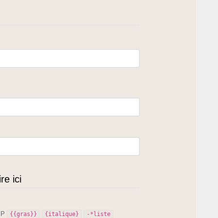
e ici
PIP
{{gras}}
{italique}
-*liste