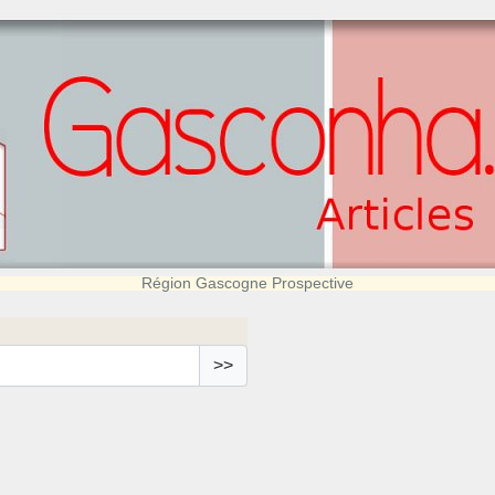
Région Gascogne Prospective
>>