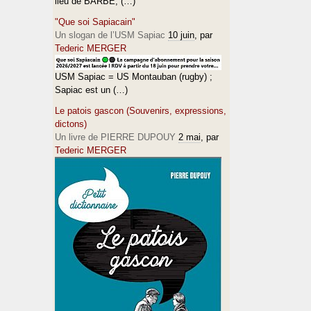
lieu de BARBÈ, (…)
"Que soi Sapiacain"
Un slogan de l’USM Sapiac
10 juin
, par
Tederic MERGER
USM Sapiac = US Montauban (rugby) ;
Sapiac est un (…)
Le patois gascon (Souvenirs, expressions,
dictons)
Un livre de PIERRE DUPOUY
2 mai
, par
Tederic MERGER