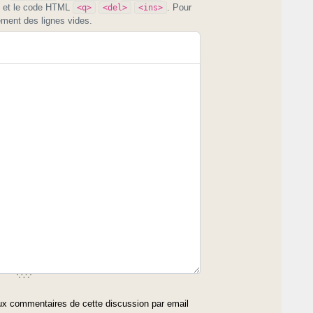
et le code HTML
. Pour
<q>
<del>
<ins>
ement des lignes vides.
x commentaires de cette discussion par email