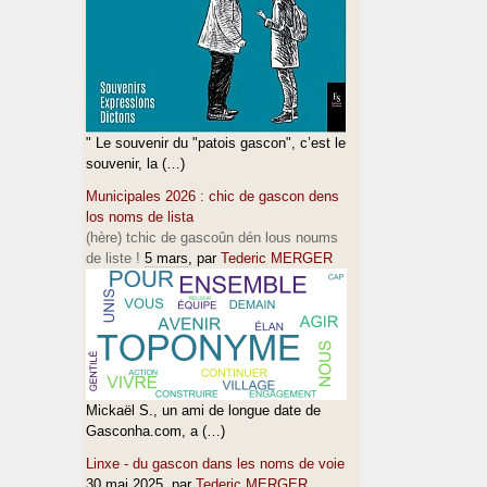
" Le souvenir du "patois gascon", c’est le
souvenir, la (…)
Municipales 2026 : chic de gascon dens
los noms de lista
(hère) tchic de gascoûn dén lous noums
de liste !
5 mars
, par
Tederic MERGER
Mickaël S., un ami de longue date de
Gasconha.com, a (…)
Linxe - du gascon dans les noms de voie
30 mai 2025
, par
Tederic MERGER