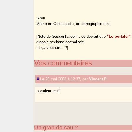
Biron.
Même en Grosclaudie, on orthographie mal.
[Note de Gasconha.com : ce devrait être
"Lo portalèr"
graphie occitane normalisée.
Et ça veut dire...?]
Vos commentaires
#
Le 26 mai 2008 à 12:37
,
par
Vincent.P
portalèr=seuil
Un gran de sau ?