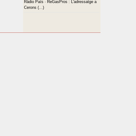
Ràdio País · ReGasPros : L'adressatge a
Cerons (…)