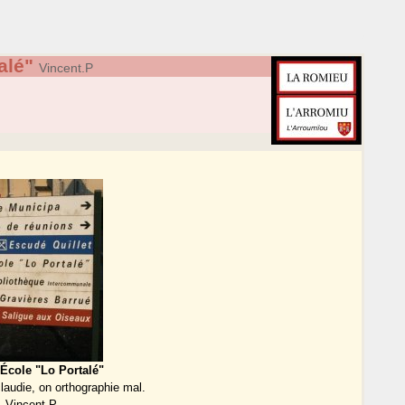
alé"
Vincent.P
 École "Lo Portalé"
audie, on orthographie mal.
Vincent.P